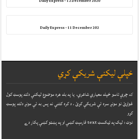
Daily Express – 12 December 2020
Daily Express – 11 December 202
خپلې ليکنې شريکې کړي
که
چرې تاسو خپله معياري شاعري، يا په بله هره موضوع ليکنې دلته پوسټ کول
غواړئ نو مونږ سره ئې شريکې کړئ ، د کره کتنې نه پس به ئې مونږ دلته پوسټ
کړو
نوټ : ليک په ټيکسټ text فارمېټ کښې او په پښټو کښې پکار دے