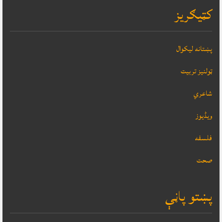
کټيګريز
پښتانه ليکوال
ټولنيز تربيت
شاعري
ویڈیوز
فلسفه
صحت
پښتو پاڼې