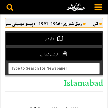
Skip
to
اتڼ
رفيق شنواري: 1926–1991 ، د پښتو موسيقۍ ستره اثاثه
content
ایڈیشنز
گزشتہ شمارے
Islamabad