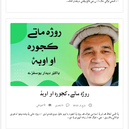
– د طبعي توګې مثال دا دے چې فالج وهلي مريضان ځکه…
روژه ماتے ـ کجوره او اوبۀ
0 تبصرې
کتونکي
مارچ 2, 2025
0
پۀ طبي لحاظ هم او پۀ اسلامي حواله هم روژه پۀ کجوره يا اوبو ماتول ډېرې فايدې لري – د روژه ماتي پۀ وخت وجود له فوري
توانائي پکار وي – چې د شوګر مقدار زيات کړي نو پۀ دې…