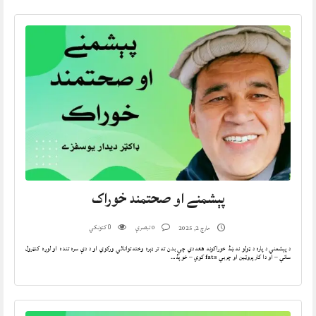
پېشمنے او صحتمند خوراک
0 تبصرې
کتونکي
مارچ 2, 2025
0
د پېشمني د پاره د ټولو نه ښۀ خوراکونه هغه دي چې بدن ته تر ډېره وخته توانائي ورکوي او د دې سره تنده او لوږه کنټرول
ساتي – او دا کار پروټين او چربي fats کوي – خو پۀ…