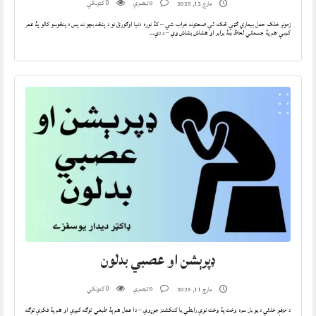
0 تبصرې
کتونکي
مارچ 12, 2025
0
زمونږ خلک حمل بيماري ګڼي ځکه ئې صحتونه خراب شي – کۀ نوره دنيا اوګورئ نو د پنځه بچو نه پس د پنځوسو کالو پۀ عمر
کښې هم پۀ جسماني لحاظ ښۀ برابر او هشاش بشاش وي – د دې…
ډپرېشن او عصبي بدلون
0 تبصرې
کتونکي
مارچ 11, 2025
0
د مزغو خلئې د يو بل سره وخت پۀ وخت نوې رابطې يا کنکشنز جوړوي – دا عمل هم پۀ طبعي توګه کيږي او هم پۀ فکري توګه