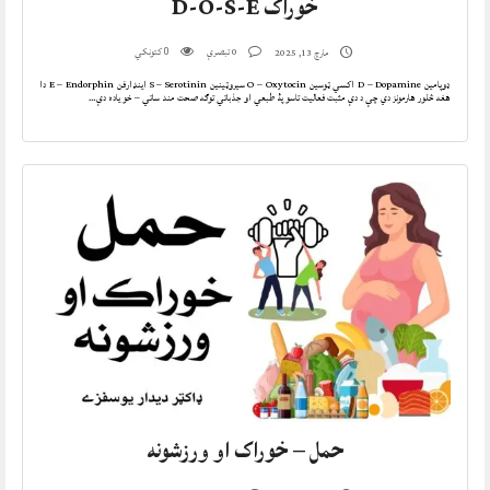
خوراک D-O-S-E
0 تبصرې
کتونکي
مارچ 13, 2025
0
ډوپامين D – Dopamine اکسي ټوسين O – Oxytocin سيروټينين S – Serotinin اينډارفن E – Endorphin دا
هغه‌ څلور هارمونز دي چې د دې مثبت فعاليت تاسو پۀ طبعي او جذباتي توګه صحت مند ساتي – خو ياده دې…
حمل – خوراک او ورزشونه