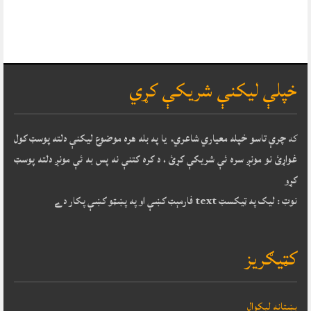
خپلې ليکنې شريکې کړي
که
چرې تاسو خپله معياري شاعري، يا په بله هره موضوع ليکنې دلته پوسټ کول
غواړئ نو مونږ سره ئې شريکې کړئ ، د کره کتنې نه پس به ئې مونږ دلته پوسټ
کړو
نوټ : ليک په ټيکسټ text فارمېټ کښې او په پښټو کښې پکار دے
کټيګريز
پښتانه ليکوال