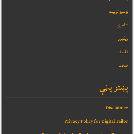
ټولنيز تربيت
شاعري
ویڈیوز
فلسفه
صحت
پښتو پاڼې
Disclaimer
Privacy Policy for Digital Tailor