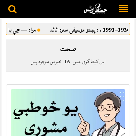
Skip
to
مراد — چې بامراد نه شو
ترقي پسند ادب او 
content
صحت
اس کیٹا گری میں
16
خبریں موجود ہیں