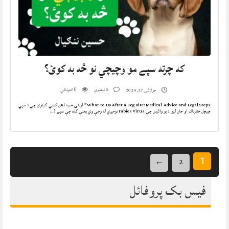
که چرته سپے مو وچیچي نو څه به کوئ؟
0 تبصرې
کتونکي
جولائی 27, 2024
0
What to Do After a Dog Bite: Medical Advice and Legal Steps” اولنۍ خبره ذهن کښې کینوۍ چې د سپي
چیچل خطرناک او جان لیوا د یو وائرس چې rabies virus نومیږي له وجې وي یعنې کله چې سپے (…
←
2
1
فیس بک پروفائل