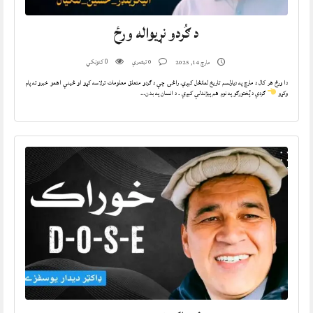
د ګُردو نړیواله ورځ
0 تبصرې
کتونکي
مارچ 14, 2025
0
دا ورځ هر کال د مارچ په دیارلسم تاریخ لمانځل کېږي. راځۍ چې د ګردو متعلق معلومات ترلاسه کړو او ځینې اهمو خبرو ته پام
وکړو
ګردې د پُختورګو په نوم هم پیژندلې کیږې ۔ د انسان په بدن…