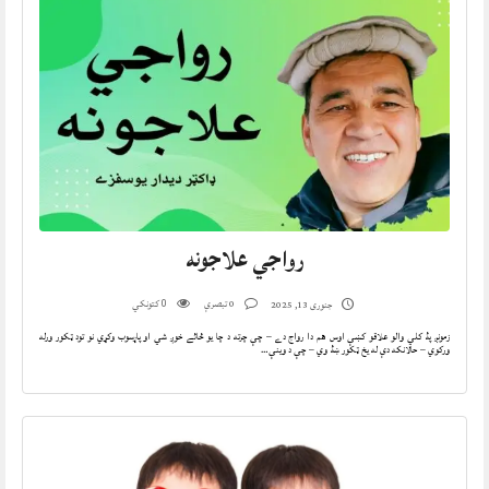
رواجي علاجونه
0 تبصرې
کتونکي
جنوری 13, 2025
0
زمونږ پۀ کلي والو علاقو کښې اوس هم دا رواج دے – چې چرته د چا يو ځائے خوږ شي او پاړسوب وکړي نو تود ټکور ورله
ورکوي – حالانکه دې له يخ ټکور ښۀ وي – چې د وينې…