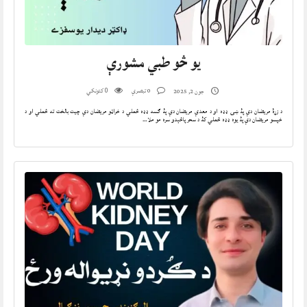
يو څو طبي مشورې
0 تبصرې
کتونکي
جون 2, 2025
0
د زړۀ مريضان دې پۀ ښۍ ډډه او د معدې مريضان دې پۀ ګسه ډډه څملي د خراټو مريضان دې چيت بالخت ته څملي او د
خپسو مريضان دې پۀ يوه ډډه څملي کۀ د سحر پاڅېدو سره مو ملا…