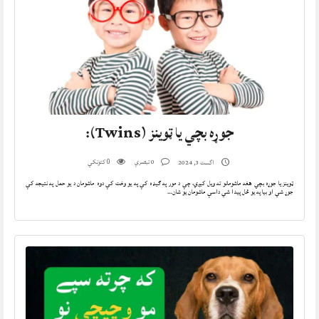
جوړه بچي یا ټوینز (Twins):
0 تبصرې
کتونکي
اگست 3, 2024
0
ټوینز یا جوړه بچي هغه ماشومانو ته ویل کیږي، چې د مور په ګیډه کې په یو وخت کې دوه ماشومان د یو حمل په نتیجه کې
جوړ شي او بیا په یو ځل پیدا شي داسې ماشومان یو شان…