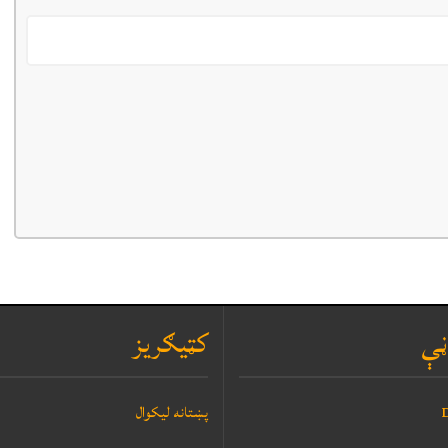
ڼې
کټيګريز
D
پښتانه ليکوال