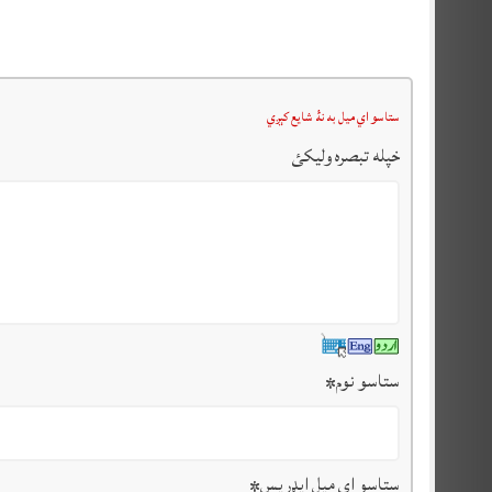
ستاسو اي ميل به نۀ شايع کېږي
خپله تبصرہ وليکئ
ستاسو نوم
*
ستاسو ای میل ایډریس
*