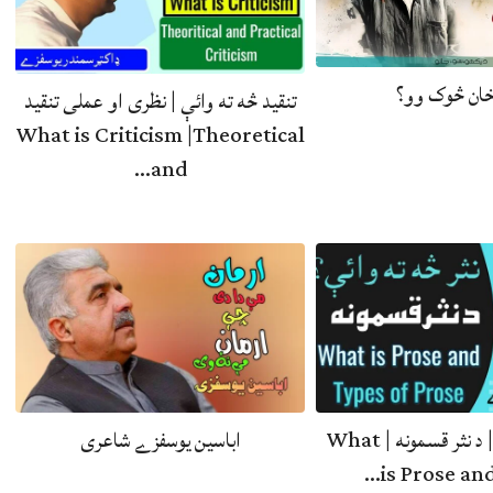
خان څوک وو؟
تنقید څه ته وائې | نظری او عملی تنقید
What is Criticism |Theoretical
and…
نثر څه ته وائې | د نثر قسمونه | What
اباسین یوسفزے شاعری
is Prose and