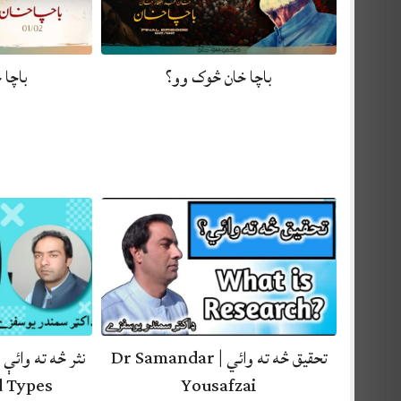
باچا خان څوک وو؟
باچا 
تحقيق څه ته وائي | Dr Samandar
 Types…
Yousafzai