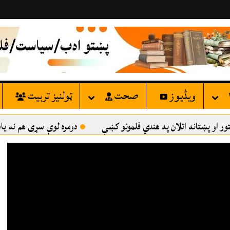
ویڈیوز
صحت
ټولنيز تربيت
نه اتلان په هندي فلمونو کښې
دومره لوې سړی هم نه يادوو
ا