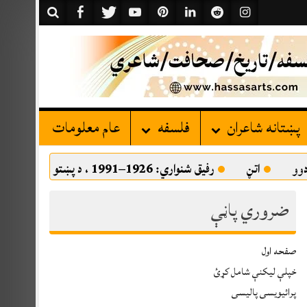
پښتانه شاعران
فلسفه
عام معلومات
تڼ
رفيق شنواري: 1926–1991 ، د پښتو موسيقۍ ستره اثاثه
ضروري پاڼې
صفحه اول
خپلې ليکنې شامل کړئ
پرائیویسی پالیسی