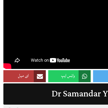
واټس ایپ
ای میل