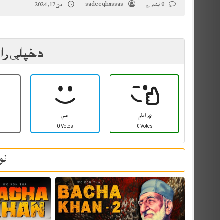
0 تبصرے
sadeeqhassas
مئ 17, 2024
د خپلې را
ډېر اعلي
اعلي
0 Votes
0 Votes
نو