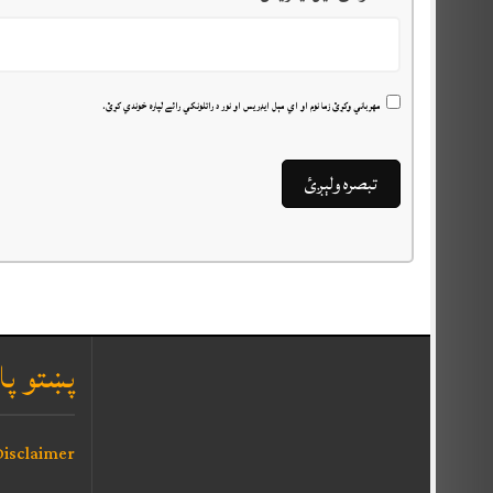
مهرباني وکړئ زما نوم او اي مېل ايډريس او نور د راتلونکي رائے لپاره خوندي کړئ.
پښتو پا
isclaimer