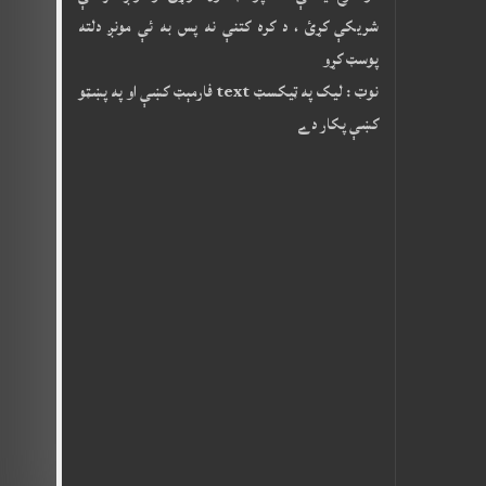
شريکې کړئ ، د کره کتنې نه پس به ئې مونږ دلته
پوسټ کړو
نوټ : ليک په ټيکسټ text فارمېټ کښې او په پښټو
کښې پکار دے