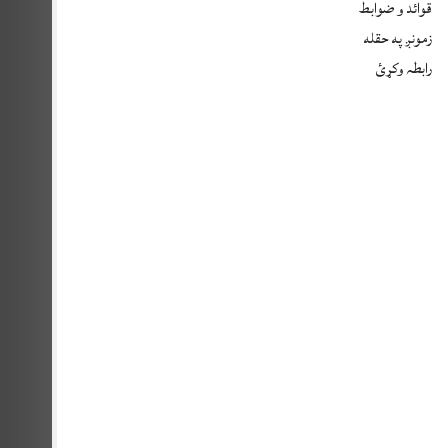
قوائد و ضوابط
زمونږ په حقله
رابطہ وکړئ