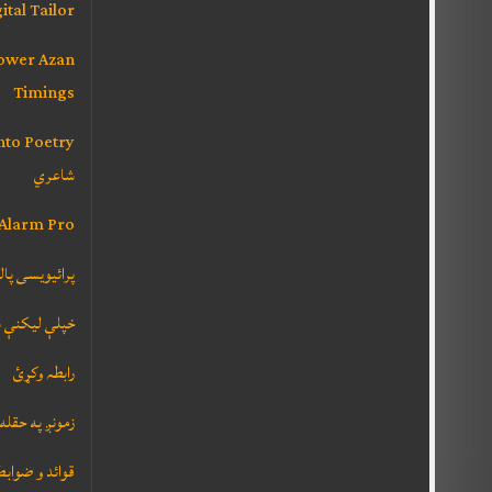
ital Tailor
Lower Azan
Timings
شاعري
 Alarm Pro
پرائیویسی پا
خپلې ليکنې 
رابطہ وکړئ
زمونږ په حقله
قوائد و ضوابط