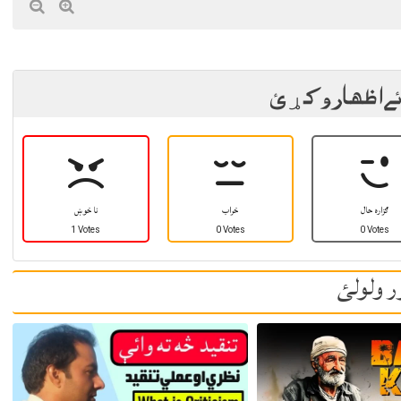
ئے اظهار وکړئ
ګزاره حال
خراب
نا خوښ
1 Votes
0 Votes
0 Votes
ر ولولئ