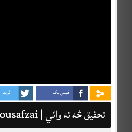
فیس بک
ٹویٹر
تحقيق څه ته وائي | Dr Samandar Yousafzai