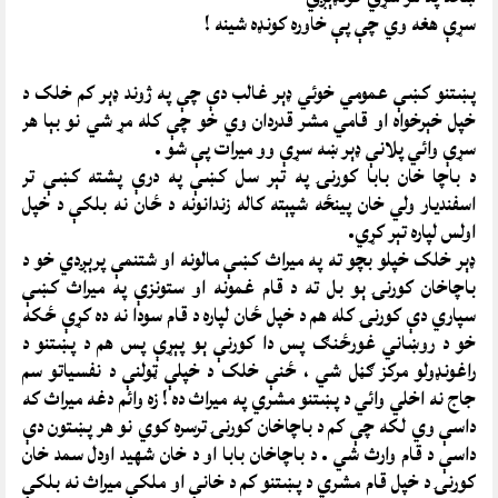
سړې هغه وي چې پې خاوره کونډه شينه !
پښتنو کښې عمومي خوئي ډېر غالب دې چې په ژوند ډېر کم خلک د
خپل خېرخواه او قامي مشر قدردان وي خو چې کله مړ شي نو بېا هر
سړې وائي پلانې ډېر ښه سړې وو ميرات پې شو .
د باچا خان بابا کورنۍ په تېر سل کښې په درې پشته کښې تر
اسفنديار ولي خان پينځه شپېته کاله زندانونه د ځان نه بلکې د خپل
اولس لپاره تېر کړي.
ډېر خلک خپلو بچو ته په ميراث کښې مالونه او شتنمې پرېږدي خو د
باچاخان کورنۍ ېو بل ته د قام غمونه او ستونزې په ميراث کښې
سپاري دې کورنۍ کله هم د خپل ځان لپاره د قام سودا نه ده کړې ځکه
خو د روښاني غورځنګ پس دا کورنې ېو پېړې پس هم د پښتنو د
راغونډولو مرکز ګڼل شي ، ځنې خلک د خپلې ټولنې د نفسياتو سم
جاج نه اخلي وائي د پښتنو مشري په ميراث ده ! زه وائم دغه ميراث که
داسې وي لکه چې کم د باچاخان کورنۍ ترسره کوي نو هر پښتون دې
داسې د قام وارث شي . د باچاخان بابا او د خان شهيد اودل سمد خان
کورنۍ د خپل قام مشري د پښتنو کم د خانې او ملکې ميراث نه بلکې