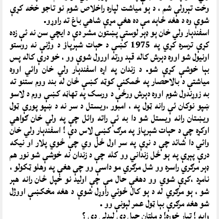
وخت تېرولې شم ، د ېو مياشت لپاره راخلاص شوم نو تاجو خخه کړې
شوې وه د هغه ځاېه مې ده هغې مړې شاهي باغ ته راوړو.
اسفندېار ولي خان ېو ډېر لوستې پښتون مشر دې د ايچي سن نه ئې زده
کړې ترسره کړي په 1975 کښې د حېات شېرپاؤ د وژنې نه روستو
اونيول شو اووه دېرش کاله قېد ورته اورول شوې وو ، خو درې کاله پس
بېا خوشې کړې شو. د ‌زندان په اړه اسفندېار ولي خان وائي اووه
میاشتې د بالاحصار په ځمکنې کوټه کښې ځان له بند ووم ستنو ته
به زوړندول شوم اووه دېرش ورځې د ورسک په تهاڼه کښې ووم د لاسو
ښپو نوکان ئې رانه ټول په ، امبور ،ويستل د سر نه د ښپو پورې ټول
ويښتان رانه ويستل شو دا به ئې راته وائل چې په ولي خان ګواهي
اوکړه چې د حېات شېرپاؤ په مرګ کښې لاس دې ! اسفندېار ولي خان
وائي دا شائد چې د نړې په سر اول ځل وي چې ځوي پلار او نيکه
درې پېړې په ېو ځل زنداني وو کله چې د زندان نه خوشې شو نور هم
ډېر مرګري راسره وو شل مرګري مو داسې وو چې هغې په وهلو ټکولو ،
نامړد ،کړې شوي وو دهغې حال مې چې اوليد نو خپل ځان رانه هېر
شو ، ېو مرګري له د ېو کال ځوئي راوړل شوې د هغه مخکښې اووژل
شو هغه مرګرې بېا ټول عمر لېونې وو .
واېه ! تیار خوره! د ملتان جېل دې ليدلې دی ؟