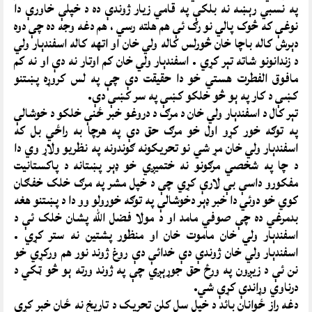
په نسبي رېښه نه بلکې په قامي زيار ژوندې ده د خپلې خاورې دا
نوغې که څوک پالي نو رګ ئې هم هلته رسي ، هم دغه وجه ده چې دوه
دېرش کاله باچا خان څورلس کاله ولي خان او اتهه کاله اسفندېار ولي
د زندانونو شاته تېر کړي . اسفندېار ولي خان کم اوتار نه دې او نه کم
مافوق الفطرت هستي خو دا حقيقت دې چې په لس کروړه پښتنو
کښې د کار په ېو څو خلکو کښې په سر کښې دې.
تېر کال د اسفندېار ولي خان د مرګ د دروغو خبر ځنې خلکو د خوشالې
په توګه خور کړو اول خو مرګ حق دې په هرچا به راځي بل که
اسفندېار ولي خان مړ شي نو تحريکونه ګوندونه په نظريو ولاړ وي دا
د چا په شخصي مرګونو نه ختمیږي خو ډېر پښتانه د پاکستانيت
مفکورو داسې بې لارې کړي چې د خپل مشر په مرګ خلک خفګان
کوي خو دوئي دا خبر ډېر دخوشالې په توګه خورولو وو دا د پښتنو هغه
بدمرغي ده چې صوفي مامد او د مولا فضل الله پشان خلک ئې د
اسفندېار ولي خان ماموت خان او منظور پشتين نه ستر کړي .
اسفندېار ولي خان ژوندې دې خدائې دې روغ ژوند نور هم ورکړي خو
نن ئې د زیږون په ورځ حق جوړېږي چې په ژوند ورته ېو څو ټکي د
درناوي وړاندې کړې شي.
دغه راز ځوانان بائد د خپل سل کلن تحريک د تاريخ نه ځان خبر کړي