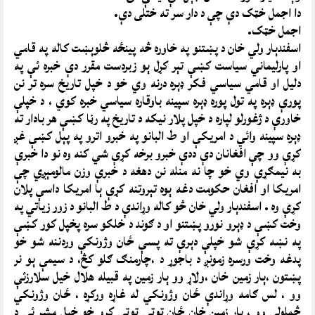
دا اجمل خټک دې چې د دار سر ته ختلی دې.
اجمل خټک.
اسفندېار ولي خان د پښتنو په خاوره څه پينځه څلوېښت کاله په قامي
او پارلیماني سياست کښې تېر کړل ېو زبردست مقرر دې خبره ئې په
دليل او قامي سياسي فکر ډېره درنه وي خو د خپل تاريخ سره تر نن
پورې ډېره په تول پوره ډېره سپينه باوقاره سياسي خبره کوي ، د خپلې
خاورې د ژغورلو لپاره د خپل پلار نيکه د تاريخ په رڼا کښې هر بادار ته
ډېره سپينه وائي د امريکې او ط البانو په خبرو اترو په پېل کښې غږ
کړې وو چې افغانان دې ددې خبرو برخه کړې شي کنه وه نو دا خبرې
به نيمګړې وي خو چا نه منله نن دهغه د خبرې وزن مالومېږي چې
امريکا او افغان حکومت دغه ېوه تېروتنه کړې ېا امريکا داسې پلان
کړې وه . اسفندېار ولي خان څو کاله وړاندې د ط البانو د زور زياتي په
وخت کښې د ډېرو نورو پښتنو او د ګوند د خلکو سره پخپل کور کښې
په نښه کړې شو خپلې دېرې ته پسې ځان وژونکې وردننه شو خو
پدغه وخت ورسره زمونږ د باجوړ د ،چارمنګ ګلو کڅ، د سيمې ېو نر
پښتون ،ېار زمين خان ،ولاړ وو ېار زمين په قبيله هلال خیل سلارزئې
وو ، لس ګامه وړاندې ځان وژونکي له غاړه ورکړه ، ځان وژونکي
څملولې وو ، ېار زمين خان ځان ټوټې ټوټې کړو خو خپل مشر ئې د