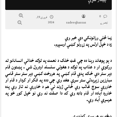
0
فروری 19,
2024
تبصرے
sadeeqhassas
زما څلې ورانونکي دې خبر وي
زه د خپل اولس په زړونو کښې اوسېږم.
د ېو پوهاند وېنا ده چې غټ خلک د نعمت په توګه خدائې انسانانو ته
ورکوي او د عذاب په توګه د هغوئي سلسله اودرول شي . پښتون قام
ډېر ستر دې ځکه پدې قام کښې په هروخت کښې ډېر ستر ستر قامي
مبارزين زېږېدلي ستر سړې هغه وي چې دده په فکر او کردار د قام او
خاورې سوچ غالب وي ځاني ژوند ئې هم د خاورې نه تاؤ وي پده
خاوره آباده او قام ډاډه وي که دا صفت نه وي نو خپل کور خو په
هرسړي آباد وي.
ښځه په هر سړي کونډېږي