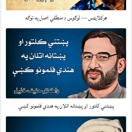
هرکلایټس — لوګوس د منطقي اصل په توګه
پښتني کلتور او پښتانه اتلان په هندي فلمونو کښې