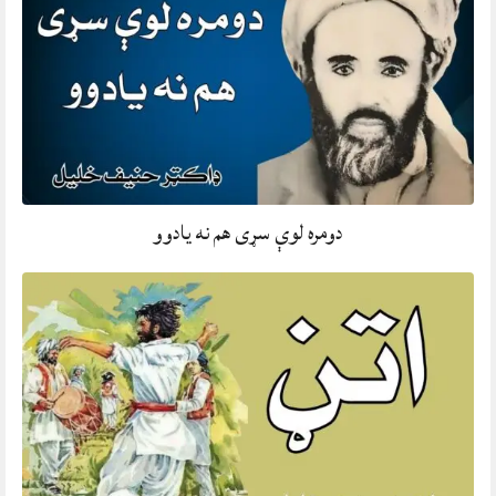
دومره لوې سړی هم نه يادوو