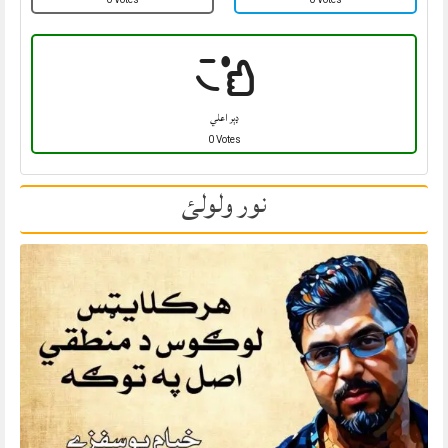
ډېر اعلي
0 Votes
نور ولولئ