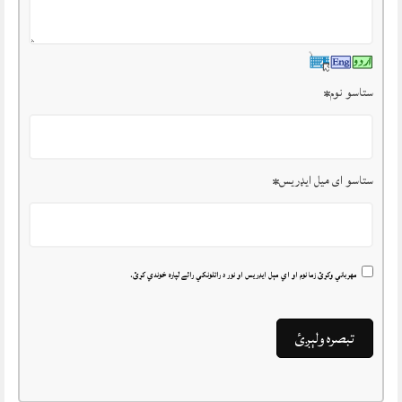
ستاسو نوم
*
ستاسو ای میل ایډریس
*
مهرباني وکړئ زما نوم او اي مېل ايډريس او نور د راتلونکي رائے لپاره خوندي کړئ.