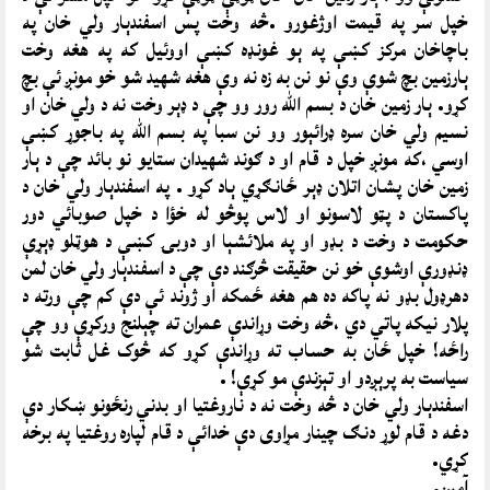
خپل سر په قيمت اوژغورو .څه وخت پس اسفندېار ولي خان په
باچاخان مرکز کښې په ېو غونډه کښې اووئيل که په هغه وخت
ېارزمين بچ شوې وې نو نن به زه نه وې هغه شهيد شو خو مونږ ئې بچ
کړو. ېار زمين خان د بسم الله رور وو چې د ډېر وخت نه د ولي خان او
نسيم ولي خان سره ډرائېور وو نن سبا په بسم الله په باجوړ کښې
اوسي ،که مونږ خپل د قام او د ګوند شهيدان ستايو نو بائد چې د ېار
زمين خان پشان اتلان ډېر ځانګړي ېاد کړو . په اسفندېار ولي خان د
پاکستان د پټو لاسونو او لاس پوڅو له خؤا د ‌خپل صوبائي دور
حکومت د وخت د بډو او په ملائشېا او دوبۍ کښې د هوټلو ډېړې
ډنډورې اوشوې خو نن حقيقت څرګند دې چې د اسفندېار ولي خان لمن
دهرډول بډو نه پاکه ده هم هغه ځمکه او ژوند ئې دې کم چې ورته د
پلار نيکه پاتي دي ،څه وخت وړاندې عمران ته چېلنج ورکړې وو چې
راځه! خپل ځان به حساب ته وړاندې کړو که څوک غل ثابت شو
سياست به پرېږدو او تېزندې مو کړې! .
اسفندېار ولي خان د څه وخت نه د ناروغتيا او بدني رنځونو ښکار دې
دغه د قام لوړ دنګ چينار مړاوی دې خدائې د قام لپاره روغتيا په برخه
کړي.
آمين.