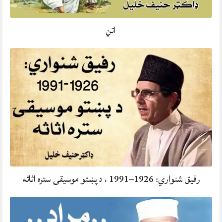
اتڼ
رفيق شنواري: 1926–1991 ، د پښتو موسيقۍ ستره اثاثه