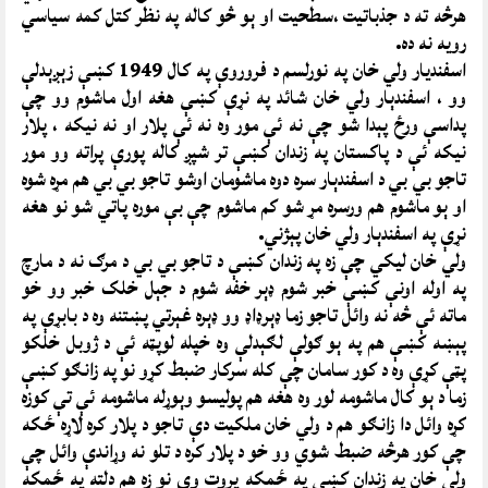
هرڅه ته د جذباتيت ،سطحيت او ېو څو کاله په نظر کتل کمه سیاسي
رويه نه ده.
اسفنديار ولي خان په نورلسم د فروروې په کال 1949 کښې زېږېدلې
وو ، اسفندېار ولي خان شائد په نړې کښې هغه اول ماشوم وو چې
پداسې ورځ پېدا شو چې نه ئې مور وه نه ئې پلار او نه نيکه ، پلار
نيکه ئې د پاکستان په زندان کښې تر شپږ کاله پورې پراته وو مور
تاجو بي بي د اسفندېار سره دوه ماشومان اوشو تاجو بي بي هم مړه شوه
او ېو ماشوم هم ورسره مړ شو کم ماشوم چې بې موره پاتي شو نو هغه
نړې په اسفندېار ولي خان پېژني.
ولي خان ليکي چې زه په زندان کښې د تاجو بي بي د مرګ نه د مارچ
په اوله اونې کښې خبر شوم ډېر خفه شوم د جېل خلک خبر وو خو
ماته ئې څه نه وائل تاجو زما ډېرډاډ وو ډېره غېرتي پښتنه وه د بابړې په
پېښه کښې هم په ېو ګولې لګېدلې وه خپله لوپټه ئې د ژوبل خلکو
پټې کړې وه د کور سامان چې کله سرکار ضبط کړو نو په زانګو کښې
زما د ېو کال ماشومه لور وه هغه هم پوليسو وېوړله ماشومه ئې تې کوزه
کړه وائل دا زانګو هم د ولي خان ملکيت دې تاجو د پلار کره لاړه ځکه
چې کور هرڅه ضبط شوي وو خو د پلار کره د تلو نه وړاندې وائل چې
ولي خان په زندان کښې په ځمکه پروت وي نو زه هم دلته په ځمکه