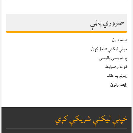
ضروري پاڼې
صفحه اول
خپلې ليکنې شامل کړئ
پرائیویسی پالیسی
قوائد و ضوابط
زمونږ په حقله
رابطہ وکړئ
خپلې ليکنې شريکې کړي