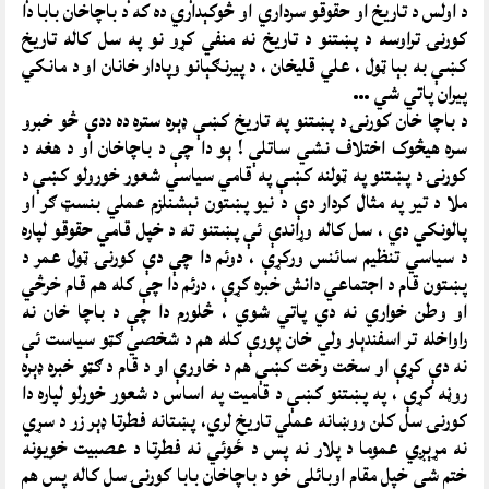
د اولس د تاريخ او حقوقو سرداري او څوکېداري ده که د باچاخان بابا دا
کورنۍ تراوسه د پښتنو د تاريخ نه منفي کړو نو په سل کاله تاريخ
کښې به بېا ټول ، علي قليخان ، د پيرنګېانو وپادار خانان او د مانکي
پيران پاتي شي …
د باچا خان کورنۍ د پښتنو په تاريخ کښې ډېره ستره ده ددې څو خبرو
سره هيڅوک اختلاف نشي ساتلې ! ېو دا چې د باچاخان او د هغه د
کورنۍ د پښتنو په ټولنه کښې په قامي سياسي شعور خورولو کښې د
ملا د تير په مثال کردار دې د نيو پښتون نېشنلزم عملي بنسټ ګر او
پالونکي دي ، سل کاله وړاندې ئې پښتنو ته د خپل قامي حقوقو لپاره
د سياسي تنظيم سائنس ورکړې ، دوئم دا چې دې کورنۍ ټول عمر د
پښتون قام د اجتماعي دانش خبره کړې ، درئم دا چې کله هم قام خرڅي
او وطن خواري نه دي پاتي شوي ، څلورم دا چې د باچا خان نه
راواخله تر اسفندېار ولي خان پورې کله هم د شخصي ګټو سياست ئې
نه دې کړې او سخت وخت کښې هم د خاورې او د قام د ګټو خبره ډېره
روڼه کړې ، په پښتنو کښې د قاميت په اساس د شعور خورلو لپاره دا
کورنۍ سل کلن روښانه عملي تاريخ لري، پښتانه فطرتا ډېر زر د سړي
نه مړېږي عموما د پلار نه پس د ځوئي نه فطرتا د عصبيت خويونه
ختم شي خپل مقام اوبائلي خو د باچاخان بابا کورنۍ سل کاله پس هم