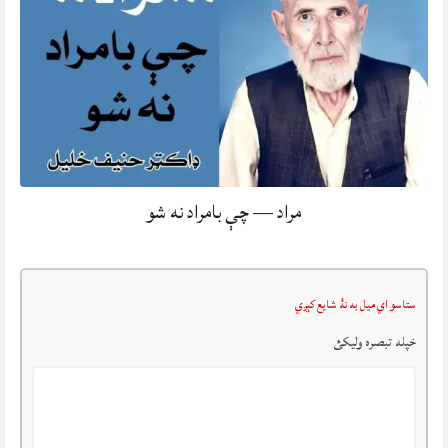
مراد — چې بامراد نه شو
ستاسو اي ميل به نۀ شايع کېږي
خپله تبصرہ وليکئ