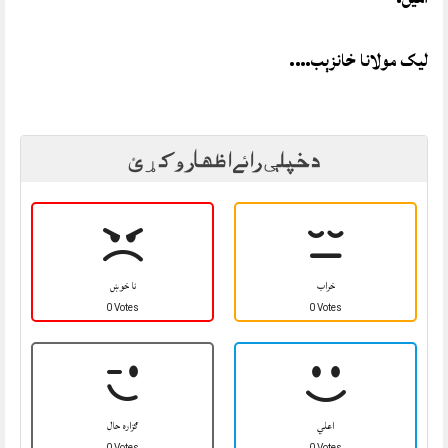
ليک مولانا خانزېب….
د خپلې رائے اظهار وکړئ
خراب
نا خوښ
0 Votes
0 Votes
اعلي
ګزاره حال
0 Votes
0 Votes