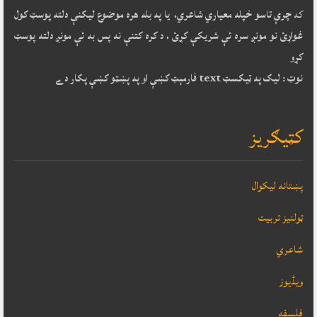
که
چرې تاسو خپله معياري شاعري، يا په بله هره موضوع ليکنې دلته پوسټ کول
غواړئ نو مونږ سره ئې شريکې کړئ ، د کره کتنې نه پس به ئې مونږ دلته پوسټ
کړو
نوټ : ليک په ټيکسټ text فارمېټ کښې او په پښټو کښې پکار دے
کټيګريز
پښتانه ليکوال
ټولنيز تربيت
شاعري
ویڈیوز
فلسفه