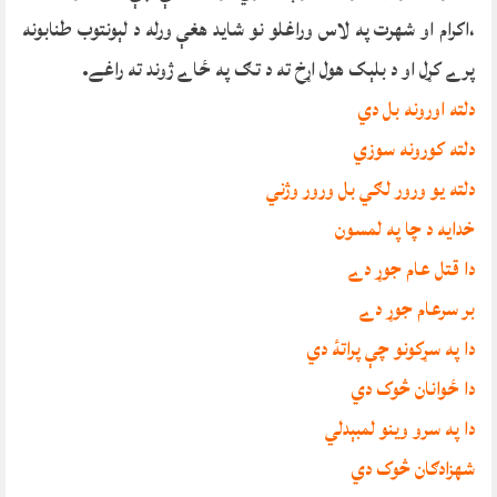
،اکرام او شهرت په لاس وراغلو نو شايد هغې ورله د لېونتوب طنابونه
پرے کړل او د بلېک هول اړخ ته د تګ په ځاے ژوند ته راغے.
دلته اورونه بل دي
دلته کورونه سوزي
دلته يو ورور لګي بل ورور وژني
خدايه د چا په لمسون
دا قتل عام جوړ دے
بر سرعام جوړ دے
دا په سړکونو چې پراتۀ دي
دا ځوانان څوک دي
دا په سرو وينو لمبېدلي
شهزادګان څوک دي