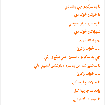
دا په سړکونو چې پراتۀ دي
دا ځوانان څوک دي
دا په سرو وينو لمبېدلي
شهزادګان څوک دي
يوه پښتنه کووم
ماله ځواب راکړئ
چې په سړکونو د انسان وينې توئېږي ولې
دا ښکلے ښار مې په سرو وينوکښې لمبېږي ولې
ماله ځواب راکړئ
دا حالات چا پيدا کړل
واقعات چا پيدا کړل
دا هوس د اقتدار دے