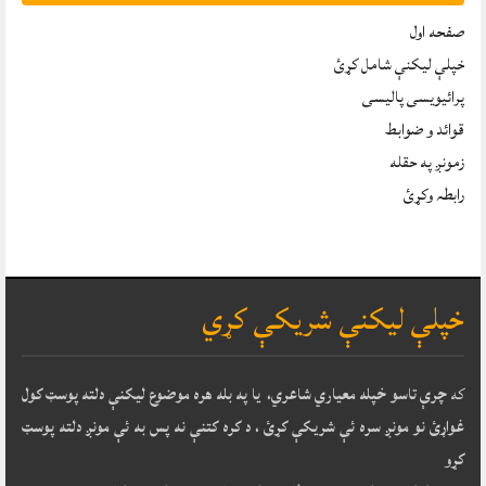
صفحه اول
خپلې ليکنې شامل کړئ
پرائیویسی پالیسی
قوائد و ضوابط
زمونږ په حقله
رابطہ وکړئ
خپلې ليکنې شريکې کړي
که
چرې تاسو خپله معياري شاعري، يا په بله هره موضوع ليکنې دلته پوسټ کول
غواړئ نو مونږ سره ئې شريکې کړئ ، د کره کتنې نه پس به ئې مونږ دلته پوسټ
کړو