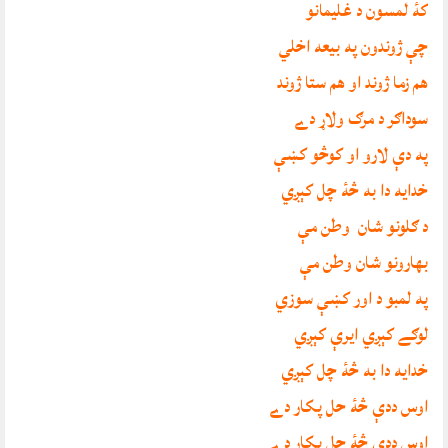
کۀ لمسون د غليمانو
چې ژوندون په بيعه اخلي
هم زما ژوند او هم ستا ژوند
سوداګر د مرګ ولاړ دے
په دې لارو او کوڅو کښې
خدايه دا به څۀ چل کېږي
د ګلونو شان وطن مې
بهارونو شان وطن مې
په لمبو د اور کښې سوزي
لوګے کېږي ايرې کېږي
خدايه دا به څۀ چل کېږي
اوس ددې څۀ حل پکار دے
اوس ددې څۀ چل پکار دے