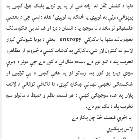
دنيا د کشش ثقل نه ازاده شي او په يو نزدے بلېک هول کښې به
پرېوځي.،ولې به لوېږي يا څنګه به لوېږي؟ هغه داسې چې د بعضې
فلسفيانو تر مخه د نا موجود يا د انسان د درد او غم نه بې فکره مالک
نعوذوبالله منها يا ناکارګي entropy يعنې د بوډا شپونکي کردار
لاسو ته کنټرول لاړ شي.ناکارګي په کائنات کښې د څيزونو او مظاهرو
تخريب پله د تلو نوم دے .ساده مثال ئې د کور دے چې مونږ د ډېرې
مودې دپاره يو کور بند وساتو نو په هغې کښې د بې ترتيبۍ او
شکستګۍ نخښې نښانې ښکاره کېږي. دا ناکافي توانائي د لائف
پلان په عدم موجودګۍ کښې د هر قسمه نظم و ضبط د ماتولو سره
تخريب پله د تګ نوم دے.
يا اخري فيصله څۀ چل پکار دے
لاس پرېکېږي