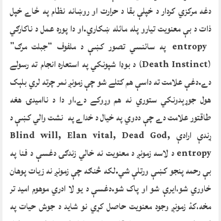
دغه مرکزي کردار د خپلې بقا د حرارت او روښانه نظام په ځاے خپل
ذات د بې معنويت تيارو پله مائله ښکاري.او دا پوره عمل د ناکارګي
entropy په سائنسي تصور کښې د ملفوف “جبلت مرګ”
(Death Instinct) د بوډا شپونکي په استعاره انجام ته رسولے
دے.دغې علامت ته داسې هم کتلے شو چې زمونږ نمر چرته لري بلېک
هول جوړېدونکي ستوري نه هم وړوکے دے،او دا د نااميدۍ هغه
طاقتور علامت دے چې ددوي په خيال د خداے په نشت والي کښې د
ړندې ارادې Blind will, Elan vital, Dead God,
entropy د لاسه زمونږ د معنويت نه خالي زندګۍ دغسې د فنا په
بې رحمه پنجو کښې ورتلې شي.لکه څنګه چې زمونږ نه زيات پوهان
خاوري شو،ايرې شو او پاک شو.دغسې د يو لا ادري موهوم اميد تر
مخه،کۀ زمونږ وجود معنويت حاصل کړي نو شايد د جوش حيات په