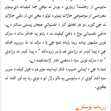
مايوسي او وحشت؟ وېزاري د يوبل نه بيخي جدا کېفيات دي.زمونږ
معروضي او موضوعي حالات زمونږ د ټولو د مخې دي،او دغې حالاتو
ته چې ګورو نو هر تخليق کار د نفسياتي هيجان پرستۍ ښکار دے.
ددغې نفسياتي بوج د دغې کېفيت نه د وتلو په خاطر ماته د مارک
ټوين مشهور زمانه وينا راياده شوه چې زۀ د مرګ نه نۀ ويرېږم ځکه
چې د پيدا کېدو نه وړاندې هم زۀ مړ ووم.دلته ” د پيدا کېدو نه وړاندې
” نه د مارک ټوين مراد د مذهبي اغاز لامتناهيت دے.
لنډه دا چې د ارماني صېب د فکر ارمانيت مونږ هم د خپل کېف د سرور
سره اشنا کوي او د مايوسۍ په ډګر ولاړ نو د نوي رڼا په لور اقتدا ته
هڅوي.
زرياب يوسفزے