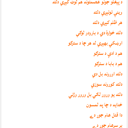
د پېغلو جونو عصمتونه هم لوټ کېږي دلته
وينې توئېږي دلته
هر ظلم کېږي دلته
دلته خوارۀ دي د بارودو لوګي
اوښکي بهېږي له هر چا د سترګو
هم د ادې د سترګو
هم د بابا د سترګو
دلته اورونه بل دي
دلته کورونه سوزي
دلته يو ورور لګي بل ورور وژني
خدايه د چا په لمسون
دا قتل عام جوړ دے
بر سرعام جوړ دے