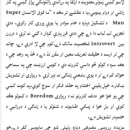
لاسو کښې زمونږ معنويت د ارتقا په وړاندې راتلونکي پړاؤ کښې په کار
راشي او دوام ومومي.يا د نطشے تر مخه د “ما فوق الانسان Super
Man د تشکيل دپاره د خام موادو يا يوې پړوۍ کار وکړي. ددې
تجزيې لب لباب دا دے چې ددې فن پارې کردار د ګڼي نه لرې د درون
بين introvert شخصيت مالک دے،کوم چې لا ادري دے، چاته
چې تر اوسه د حقيقت تعريف معين او مقرر نۀ دے د څۀ په وجه چې د
هغه سره د کولو څو داسې کارونه دي د کومې ارزښت چې په سماجي
حواله کم دے او د يوې بامعنې زندګۍ نه ډېر لري ،د ويزارۍ او تشويش
ښکار،د خپل يقيني اختتام په حقله فکر او سوچ کوي.په کومه کښې
چې يو خوا خو ددغه کارونو نه د وېزارۍ Boredom د کمولو هڅه
کوي او بل خوا د زمکې طنابونه د شلولو يا د زندګۍ د دورانيې د
ختمېدو تشويش دے.
مزيد:د وړومبۍ مصرعې دپاره وئيلې شو چې مايوسي کفر دے.خو