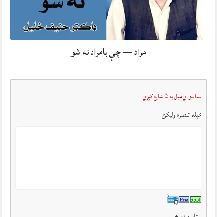
مراد — چې بامراد نه شو
ستاسو اي ميل به نۀ شايع کېږي
خپله تبصرہ وليکئ
ستاسو نوم
*