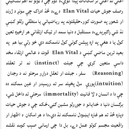
اعلي نه اعلي تر امکانات پيدا کوي.د کوم چې د ټولو نه اهم تشکيلي
وصف جوش حيات Elan Vital دے.د څۀ ادراک چې مونږ د ژوند
او شعور په صورت کوو.حقيقتونه په رياضياتي يا منطقي ولقو کښې
نۀ شي راګېرېدے.د مستقبل د دنيا سمه او ټيک ارتقائي هر اړخيزه تعين
کول يا د هغې په اړه پېشن ګوئي کول ناممکنه دي خو ولې بيا هم په
بعيد ترين ماضي کښې د Elan Vital قوت د عالمي ارتقاء مخه
داسې متعين کړي چې جبلت (instinct) نه تر تعقله
(Reasoning) سفر ، جبلت او تعقل دواړو مرحلو نه د وجدان
(intuition)پورې مزل پخپله سر ته ورسېدو او عېن ممکنه ده
چې دا د انسان د لا فانيت (immortality) مرحلې ته داخل شي.
برګسان دنيا د خدايانو د جوړولو مشين ګڼي.ځکه چې د جوش حيات
دپاره څۀ ته هم غاړه ايښودل ناممکنه نۀ دي.دا د هر امکان د اظهار او
واقعيت مجسم کولو عمل دے. بل دا چې ارماني صېب کومه نقشه