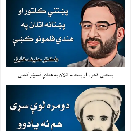
پښتني کلتور او پښتانه اتلان په هندي فلمونو کښې