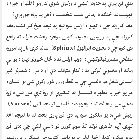
ددې فن پارې په حدودو کښې د ورکړې شوي کارونو (ظلم او جبر) د
فهرست نه څنګه د ارماني صېب شخصيت د ذهن په پرده جوړېږي؟
هغه کارونه چې د کومو د اولس سره نېغ په نېغه هيڅ کار نشته،هغه
کارونه چې په وړومبۍ مصرعه کښې موجود وحشت طرف ته راجع
دي،کوم چې د معنويت ابوالهول (Sphinx) شاته کړي ،او په امروزه
سطحي مصروفياتوکښې د ډوب اولس نه د ځان خبرولو دپاره د يو بې
رنګه او معمولي کړکۍ نه د کتلو مترادف دي او د مړو د شمېرلو غېر
انساني شغل هم دغسې چې په لفظ ورور غور وکړې شي نو انسان د
هر يو څيز يا مظهر د تسلسل نه تنګېږي او زړۀ ترې موړ شي د زړۀ
ددغې مړېدو حالت ته د وجوديت د فلسفې تر مخه الټۍ (Nausea)
وئيلې شي.د يو ملګري سره په دې فن پارې بحث نه دا نتيجه اخذ
کېږي،”په ظاهري توګه کۀ مونږ ګورو نو داسې لګي چې ددې فن
پارې مرکزي کردار اخبار لولي يا يو داسې کتاب چې نيمګړے دے،نيمه