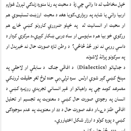
خپل مخاطب ته دا وائي چې زۀ د محبت په رڼا منوره زندګي تېرول غواړم
اوبيا وائي يا شايد په وېزارۍ.ګويا هغه د محبت ارزښت تسليموي هم
او محبت او انسانيت له په خپلو ضروري کارونو کښې ځاے هم
ورکوي خو بيا هم د مايوسۍ او ساه ډوبۍ ښکار کېږي.د مرکزي کردار د
داسې رويې نه نور څۀ څاڅي؟ د وطن تازه صورت حال نه خبرېدل او
په سړکونو پراتۀ لاشونه
د جدلياتو (Dialectics) د افاقي جنګ د سابقې او لاحقې په
مېنځ کښې ګېر شوي اولس سره تړلي،بې حده لوڅ لغړ حقيقت لرونکي
مصرعه کومه چې په واهياتو او غېر انساني تجريدي روزمره کښې د
انسان په وجودي صورت حال کښې د معنويت په تجسيم او تحليل
افاقي طنز دے.او دغه صورت حال د ډډ او معنويت په عدم موجودګۍ
کښې د پوره کولو د اوزار شکل اختياروي.
اوس ددې څۀ حل پکار دے