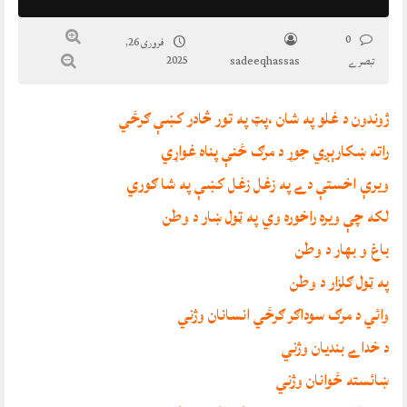
0
فروری 26,
2025
تبصرے
sadeeqhassas
ژوندون د غلو په شان ،پټ په تور څادر کښې ګرځي
راته ښکارېږي جوړ د مرګ ځنې پناه غواړي
ويرې اخستې دے په زغل زغل کښې په شا ګوري
لکه چې ويره راخوره وي په ټول ښار د وطن
باغ و بهار د وطن
په ټول ګلزار د وطن
وائي د مرګ سوداګر ګرځي انسانان وژني
د خداے بنديان وژني
ښائسته ځوانان وژني