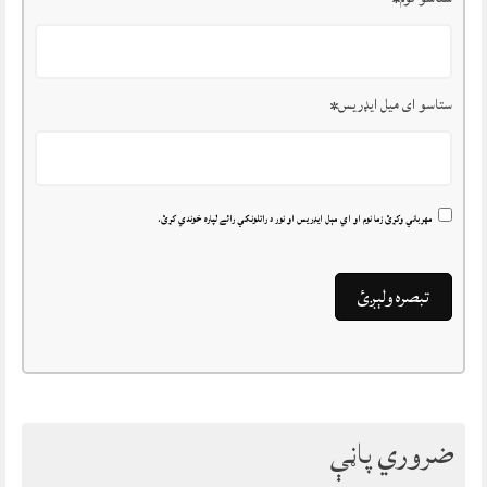
ستاسو ای میل ایډریس
*
مهرباني وکړئ زما نوم او اي مېل ايډريس او نور د راتلونکي رائے لپاره خوندي کړئ.
ضروري پاڼې