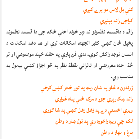
ګنې بل لاس مو پرے کېږي
کراچۍ رانه بېلېږي
راقم د داقسمه نظمونو نه ډېر خوند اخلي ځکه چې دا قسمه نظمونه
پخپل ځان کښې کثير الجهته امکانات لري او هم دغه امکانات د
انسان توجه راکش کوي. ددې فن پارې په حقله خپله موضوعي او تر
څۀ حده معروضي او تاثراتي نقطۀ نظر په څو اجزاؤ کښې بيانول به
مناسب وي.
ژوندون د غلو په شان ،پټ په تور څادر کښې ګرځي
راته ښکارېږي جوړ د مرګ ځنې پناه غواړي
ويرې اخستې دے په زغل زغل کښې په شا ګوري
لکه چې ويره راخوره وي په ټول ښار د وطن
باغ و بهار د وطن