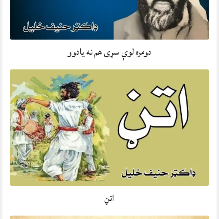
دومره لوې سړی هم نه يادوو
اتڼ