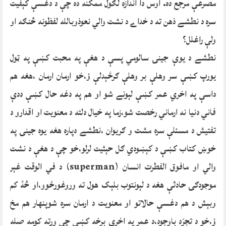
مصرعې مرجع ده. اوس دا اندازه لګول ممکنه ده چې د دغسې کېفيت
سره د نطشے ذهن ته د خداے د نشت والي نعوذوبالله لفظونه څنګه او
ولې راغلل؟
نطشے د يوې جينۍ سالومي پسې د هغې په محبت کښې په ټول
يورپ کښې سر وهلې بر وهلې ګرځېدلې ؤ،خو ارمان ارمان ،هغه هم
داسې په اخري عمر کښې لېونے شو او هم په دغه حال کښې ددې
فاني دنيا نه ارماني رخصت شو،زما په خيال دلته د معنويت او اقدارو د
تفتيش د مسئلې سره مشت و ګريوان ،نطشے دپاره هغه يوه جينۍ په
خوښ کتاب کښې د کېښودي ګل حېثيت لرلو،خو چې د هغې د نشت
والي او مافوق الفطرت انسان (superman) د في الوقت غېر
موجودګۍ حادثې هغه د لېونتوب بلېک هول ته وروغورځوو،او څۀ کم
وبېش د هم دغسې حالاتو او معنويت د ارمان سره شوپنهار هم مخ
ؤ،خو د تجرَد باوجود،د عمر په اخري برخه کښې چې ورته کومه صله