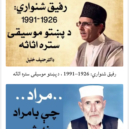
رفيق شنواري: 1926–1991 ، د پښتو موسيقۍ ستره اثاثه