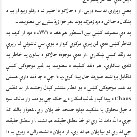
يعنې وېزارۍ نه ساه ډوبي ،او د حالاتو د اختيار نه د وتلو ويره او بيا د
بنګال د جدائۍ د درد زهرژنه پونه ،هر خوا زړۀ ستړے بې معنويت…
په دې مصرعه کښې بين السطور هم هغه د ١٩٧١ء د درد او کرب په
تناظر کښې ددې فن پارې مرکزي کردار د يوې بلې ناشونې له ويرې
په ولقه کښې ښکاري ،او ددې موجوده حالاتو د بدلون په خاطر په
تادۍ ښکاري. هم دغه کېفيت د معنويت په غېر موجودګۍ کښې
ناقابل برداشت صورت حال پيدا کړي.يا دا چې د چا ذمه دارې هستۍ
په عدم موجودګۍ کښې د يو نظام منتشر کېدل،وحشت،او بد نظمي
Chaos د پيدا کېدو غالب امکان دے ځکه چې يو ذمه وار مالک سره
د خپل مخلوق يا ملکيت دپاره خامخه څۀ پلان وي.،نعوذو بالله کۀ
چرې د الله ذات نۀ وي نو څۀ مطلق حقيقت هم نشته ،او مطلق حقيقت
چې نۀ وي نو بيا پلان هم نۀ وي. او د پلان د نشت والي د ويرې به دا