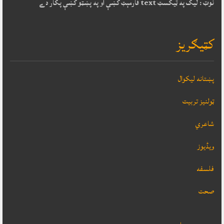
نوټ : ليک په ټيکسټ text فارمېټ کښې او په پښټو کښې پکار دے
کټيګريز
پښتانه ليکوال
ټولنيز تربيت
شاعري
ویڈیوز
فلسفه
صحت