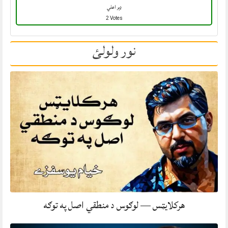
ډېر اعلي
2 Votes
نور ولولئ
هرکلایټس — لوګوس د منطقي اصل په توګه