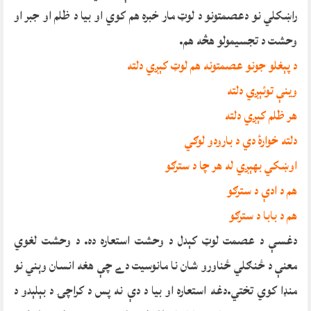
راښکلي نو دعصمتونو د لوټ مار خبره هم کوي او بيا د ظلم او جبر او
وحشت د تجسيمولو هڅه هم.
د پېغلو جونو عصمتونه هم لوټ کېږي دلته
وينې توئېږي دلته
هر ظلم کېږي دلته
دلته خوارۀ دي د بارودو لوګي
اوښکي بهېږي له هر چا د سترګو
هم د ادې د سترګو
هم د بابا د سترګو
دغسې د عصمت لوټ کېدل د وحشت استعاره ده. د وحشت لغوي
معنې د ځنګلي ځناورو شان نا مانوسيت دے چې هغه انسان وېني نو
منډا کوي تختي.دغه استعاره او بيا د دې نه پس د کراچۍ د بېلېدو د