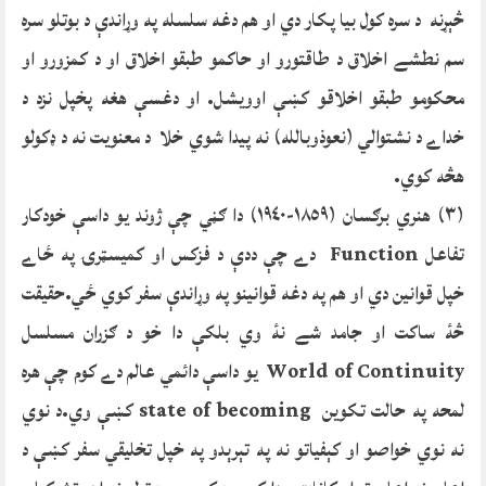
څېړنه د سره کول بيا پکار دي او هم دغه سلسله په وړاندې د بوتلو سره
سم نطشے اخلاق د طاقتورو او حاکمو طبقو اخلاق او د کمزورو او
محکومو طبقو اخلاقو کښې اوويشل. او دغسې هغه پخپل نزد د
خداے د نشتوالي (نعوذوبالله) نه پيدا شوي خلا د معنويت نه د ډکولو
هڅه کوي.
(٣) هنري برګسان (١٨٥٩-١٩٤٠) دا ګڼي چې ژوند يو داسې خودکار
تفاعل Function دے چې ددې د فزکس او کميسټرۍ په ځاے
خپل قوانين دي او هم په دغه قوانينو په وړاندې سفر کوي ځي.حقيقت
څۀ ساکت او جامد شے نۀ وي بلکې دا خو د ګزران مسلسل
World of Continuity يو داسې دائمي عالم دے کوم چې هره
لمحه په حالت تکوين state of becoming کښې وي.د نوي
نه نوي خواصو او کېفياتو نه په تېرېدو په خپل تخليقي سفر کښې د