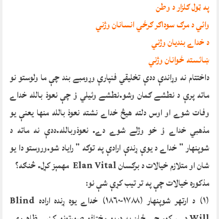
په ټول ګلزار د وطن
وائي د مرګ سوداګر ګرځي انسانان وژني
د خداے بنديان وژني
ښائسته ځوانان وژني
داختتام نه وړاندې ددې تخليقي فنپارې وړومبے بند چې ما ولوستو نو
ماته پرې د نطشے ګمان وشو.نطشے وئيلي ؤ چې نعوذ بالله خداے
وفات شوے او اوس دلته هيڅ خداے نشته نعوذ بالله منها يعنې يو
مذهبي خداے ؤ خو وژلے شوے دے. نعوذوبالله.ددې نه ماته د
شوپنهار ” خداے د يوې ړندې ارادې په توګه ” راياد شو.وروستو دا يو
شان او متلازم خيالات د برګسان Elan Vital مهمېز کړل. څنګه؟
مذکوره خيالات چې په تر تيب کړې شې نو:
(١) د ارتهر شوپنهار (١٧٨٨-١٨٦٠) خداے يوه ړنده اراده Blind
Will دے، کوم چې ځان په دريو مختلفو صورتونو کښې ظاهروي.