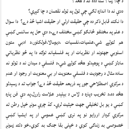
د چا؟ زما ؟ ستا ددۀ کۀ د هغه ؟
ددې نه دا اندازه لګي چې ټول په ټوله نقصان د چا کېږي؟
دا نکته قابل ذکر ده چې حقيقت اولي او حقيقت اشيا څۀ دے؟ دا سوال
د علم په مختلفو څانګو کښې مختلف دے.د دې حل په سائنس کښې
هم لټولے شي،علميات،نفسيات ،ديومالا،فولکلور،د ادبي متون
اسلوبي جهتونه او نظريات او په فلسفېانه توګه دا په څو نظرياتي
ماډلز کښې د پوهېدلو هڅه کولے شي.د فلسفې د ميدان نه د ټولو نه
ساده مثال د وجوديت د فلسفې معنويت او بې معنويت او وجود او عدم
د مرکزي اصطلاحي جوړ په ذريعه حقيقت څۀ دے؟ جواب ته د رسېدلو
هڅه ده.د تخريب دپاره د لاس د بېلېدو علامت راوړل،په دې فن پاره
کښې د يو بل تخليقي جهت حېثيت لري. کۀ چرې مونږ خپل وطن ته
مرکزي کردار اووايو نو په نړۍ کښې عمومي او په ايشيا کښې
خصوصي به زندګي کوي د خپلې بقا جنګ به کوي.خو دلته زمونږ