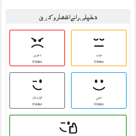
د خپلې رائے اظهار وکړئ
خراب
نا خوښ
0 Votes
0 Votes
اعلي
ګزاره حال
0 Votes
0 Votes