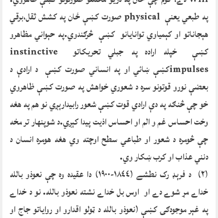
په طبعي يعنې physical صورت کښې ځان په کشش ثقل،برقي
هېجاناتو او کېمياوي توانايانو کښې څرګندوي.په حېواني مظاهرو
کښې خپله اراده په جبلي تحريکاتو instinctive
impulsesکښې ښائي او په انساني صورت کښې د ارادې د
بعضې نورو قوتونو سره د شعوري خواهش په صورت کښې ظاهروي
خو چې څنګه په دې ارادي قوت کښې شعور رابيدارېږي نو هم په هغه
وخت احساس غم و الم او احساس اذيت پيدا کېږي.د شوپنهار تر مخه
چې څومره د شعور او طباعي سطح اوچته وي هغه هومره انسان د
دنني عذاب او کرب ښکار وي.
(٢) د فرېډ رک نطشے (١٨٤٤-١٩٠٠) دا عقيده وه چې نعوذو بالله
خداے مړ شوے دے او اوس بل خداے نشته نعوذو بالله. نو د خداے
په غېر موجودګۍ کښې (نعوذو بالله د ټولو اقدارو او رواياتو جاج او