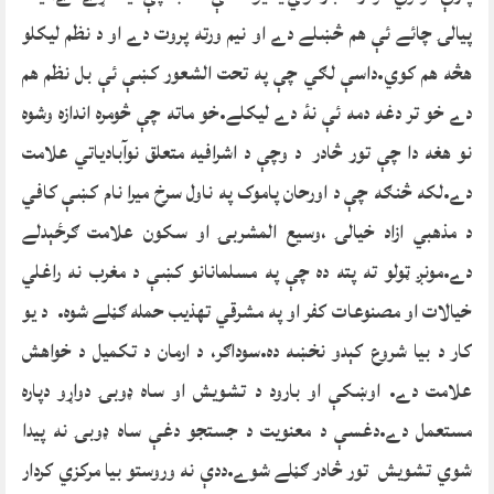
پيالۍ چائے ئې هم څښلے دے او نيم ورته پروت دے او د نظم ليکلو
هڅه هم کوي.داسې لګي چې په تحت الشعور کښې ئې بل نظم هم
دے خو تر دغه دمه ئې نۀ دے ليکلے.خو ماته چې څومره اندازه وشوه
نو هغه دا چې تور څادر د وچې د اشرافيه متعلق نوآبادياتي علامت
دے.لکه څنګه چې د اورحان پاموک په ناول سرخ ميرا نام کښې کافي
د مذهبي ازاد خيالۍ ،وسيع المشربۍ او سکون علامت ګرځېدلے
دے.مونږ ټولو ته پته ده چې په مسلمانانو کښې د مغرب نه راغلي
خيالات او مصنوعات کفر او په مشرقي تهذيب حمله ګڼلے شوه. د يو
کار د بيا شروع کېدو نخښه ده.سوداګر، د ارمان د تکميل د خواهش
علامت دے. اوښکې او بارود د تشويش او ساه ډوبۍ دواړو دپاره
مستعمل دے.دغسې د معنويت د جستجو دغې ساه ډوبۍ نه پيدا
شوي تشويش تور څادر ګڼلے شوے.ددې نه وروستو بيا مرکزي کردار