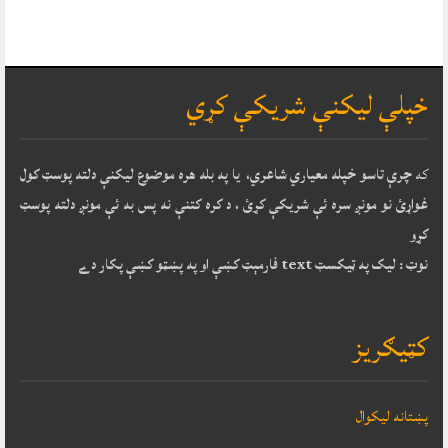
خپلې ليکنې شريکې کړي
که
چرې تاسو خپله معياري شاعري، يا په بله هره موضوع ليکنې دلته پوسټ کول
غواړئ نو مونږ سره ئې شريکې کړئ ، د کره کتنې نه پس به ئې مونږ دلته پوسټ
کړو
نوټ : ليک په ټيکسټ text فارمېټ کښې او په پښټو کښې پکار دے
کټيګريز
پښتانه ليکوال