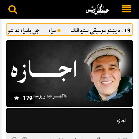
Skip
to
مراد — چې بامراد نه شو
ترقي پسند ادب او د پښتو شاع
content
179
اجازه