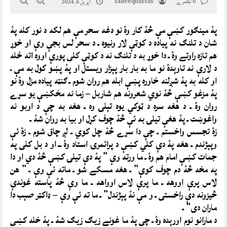
0 تبصرے
sadeeqhassas
اپریل 6, 2024
پۀ مينګور کښې مې څۀ کار وۀ نو دغه سحر مې هم لکه د نور کله پۀ
شان د تلنګ نه پياده د کوټې لار ونيوه ـ د سحر لس بجې وې او خوړ
هم تازه راوتے وۀ ـ دا خوړ به د تلنګ نه د کوټې کلی پورې اووه اته ځله
د لارې نه تاوېدۀ نو ما به بار بار پېزار ویستل او پۀ پښو کول به مې ـ
او کله به پۀ شږلنه خاوره پښې ابله هم روان شوم ـ ګنټه پياده مزل وۀ نو
پۀ مزغو کښې څۀ نوي شعرونه هم شاربل – زما نه مخکښې یو سړے
روان وۀ ـ د هغه سره د ټوکي یوه تېلۍ وه ـ هغه به چې د اوبو نه
واغوښت ـ پۀ هغې تیلۍ به ئې څۀ چوف کړل او بیا به روان شۀ ـ
زۀ تجسس واخستم ـ چې دا سړے څۀ چل کوي ـ لږ چاق شوم ـ زۀ ئې
وپېژندم ـ هغه پۀ دې کلي کښې د پرائمرۍ استاد وۀ ــ او د بل کلی په
جمات کښې امام هم وۀ ـ ما ورته وې ” پۀ دې تیلۍ کښې څۀ دي او دا
په مخه څۀ دم چوف کوې” ـ هغه مسکے شو ـ ماته ئې وې ـ ” هن
لاس پرې اووهه ـ ما پرې لاس اوواهه ـ ما وې څۀ پاسته غوندې
څيزونه دې راخستی ـ و مې نۀ پېژندل” ـ ما ته ئې وې – ډاکټر صېب دا
ماران دی” ـ
د مارانو نوم اورېده وۀ ـ چې پۀ ما غونے زيګ زيګ شۀ ـ پۀ خله کښې