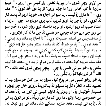
مې لاړې وچې شوې ـ او ډېر پۀ نختی اواز کښې مې اووې ـ ” دومره
ماران؟ دا کوم ځائې وو؟ دا چرته وړې؟ اؤ پۀ دې څۀ کوې ؟ ” هغه
وې – ” دا ماران زۀ نیسم ـ زما سره ئې اجازه ده ـ خو پۀ اوبو له پاسه کار
نۀ کوي ـ نو زۀ چې پۀ اوبو تېرېږم ـ بیا پرې دوباره دم اچوم ” ـ زما د
استاد صېب نۀ وېره اوشوه ـ او لږ په فاصله ترې روان شوم ـ د ځان سره
مې وې چې دے خو نه چیچي خو هسې نۀ چې ما له کار اوګوری ـ
لږ ساعت پس مې استاد صېب ته وې ـ ” دا اجازه به ماته ونه ښائې ؟
” هغه اووې ـ ” پۀ یو شرط کۀ تۀ ماته د ستنو وهلو چل زده کړې” ـ
ما ورته تن کېښودۀ ـ پۀ دې ګپ کښې کوټې ته ورسېدو او مونږ خپله
خپله لار ونيوه – استاد صېب به راتلۀ ـ ما به ورته د ستنو چل ښووۀ ـ او
هغه ماته دم زده کوۀ ـ هغه دم ماته اوس هم لږ لږ یاد دے ـ هغه څۀ لویه
بګتۍ وه ـ خو سر ئې داسې وۀ چې ” پيچي پيچي تېری کتنا ذاته ـ ۱۲۰
ذاته ” او نور بلها ګډ وډ ټکی وو ـ
پۀ څو ورځو کښې مې دم پوخ کړۀ ـ ماران به مې کتل خو ماران زما له
نصیبه لکه د انځر د ګل پۀ سترګو نۀ ښکارېدۀ ـ روزی خان چې زمونږ د
هسپتال څوکیدار وۀ ـ او زمونږ پۀ ګاونډ کښې ئې کور هم وۀ ـ هغه ته
مې خصوصي وېنا اوکړه ـ ما وې کۀ مار دې ولیدۀ ـ نو مړ کوئ بۀ ئې
نۀ ـ زۀ به ئې نیسم ـ هغه طنزیه مسکے شۀ ـ ماته ئې وې ټیک ده ـ