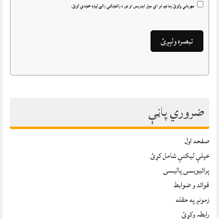
مهرباني وکړئ زما نوم او اي مېل ايډريس او نور د راتلونکي رائے لپاره خوندي کړئ.
ضروري پاڼې
صفحه اول
خپلې ليکنې شامل کړئ
پرائیویسی پالیسی
قوائد و ضوابط
زمونږ په حقله
رابطہ وکړئ