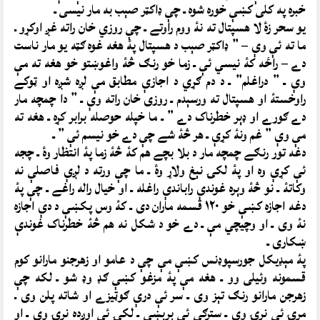
خبره په کلی کښې خوره شوه ـ چې ډاکټر صېب به مار نیسی ـ
یو سحر زۀ لا هسپتال ته نۀ ووم راوتے ـ چې روزي خان راته غږ اوکړو ـ
ما ته ئې وې – ” ډاکټر صېب د هسپتال پۀ هغه غوه ګټه يو مار ناست
دے – راځه کۀ نیسي ئې ـ زما خو رنګ څۀ واغوښتو خو هغه ته مې
وې ـ ” دراغلم” ـ د دم ګړي د اجازې مطابق مې لږه شږه او ټوکے
راوخستۀ او هسپتال ته ورسېدم ـ روزی خان راته وې ـ ” دا چمچه مار
دے ګورے او ډېر خطرناک دے ” ـ ما خپله حوصله برابر کړه ـ هغه ته
مې وې ” غم ونۀ کړې ـ هر څۀ شے چې دے خو نیسم ئې ” ـ
دغه تور رنګے چمچه مار د بلا بچے هم کۀ څۀ زما پۀ انتظار وۀ ـ چجه
ئې کړې وه او پۀ لکۍ نېغ ولاړ وۀ ـ ما چې ورته د لږې فاصلې نه
وکاتۀ ـ نو څۀ وېره غوندې راباندې راغله ـ او خیال راله راغے ـ چې پۀ
دغه اجازه کښې خو ۱۲۰ قسمه ماران دی ـ کۀ وس پکښې د دې اجازه
نۀ وی ـ او وچیچي مې ـ دے خو د شکل نه هم څۀ خطرناک غوندې
ښکاری ـ
پۀ مېډيکل جورسپوډنس کښې مې چې د عامو او زهرجنو مارانو کوم
قسمونه وئیلی وو ـ هغه مې پۀ مزغو کښې ګډ وډ شو ـ لکه چې
زهرجن مارانو رنګ تېز وی ـ سر ئې درې ګوټیزے او شاته پلن وی ـ
مرۍ ئې نرۍ وی ـ سترګې ئې برېښی ـ لکۍ ئې اوږده نرۍ وی ـ او