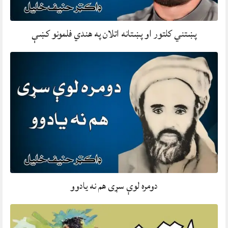
پښتني کلتور او پښتانه اتلان په هندي فلمونو کښې
دومره لوې سړی هم نه يادوو