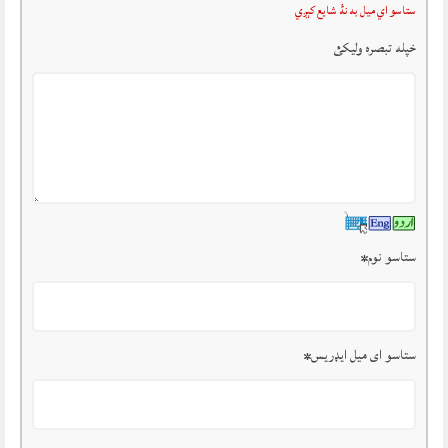
ستاسو اي ميل به نۀ شايع کېږي
خپله تبصرہ وليکئ
ستاسو نوم
*
ستاسو ای میل ایډریس
*