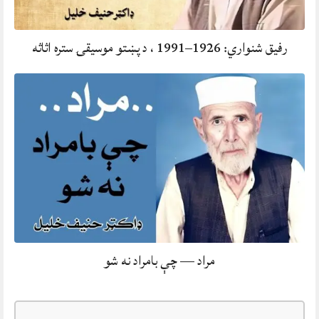
رفيق شنواري: 1926–1991 ، د پښتو موسيقۍ ستره اثاثه
مراد — چې بامراد نه شو