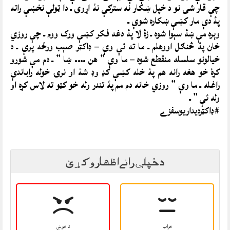
چې قار شی نو د خپل ښکار نه سترګې نۀ اړوی ـ دا ټولې نخښې راته
پۀ دې مار کښې ښکاره شوې ـ
وېره مې ښۀ سېوا شوه ـ زۀ لا پۀ دغه فکر کښې ورک ووم ـ چې روزي
خان پۀ څنګل اووهلم ـ ما ته ئې وې – ډاکټر صېب ورځه پرې ـ د
خيالونو سلسله منقطع شوه – ما وې ” هن …. ښا ” ـ دم مې شورو
کړۀ خو هغه رانه هم پۀ خله کښې ګډ وډ شۀ او نرۍ خوله راباندې
راغله ـ ما وې ” روزي خانه دم مم پۀ تندر وله خو ګټو ته لاس کړه او
وله ئې ” ـ
#ډاکټرديداريوسفزے
د خپلې رائے اظهار وکړئ
خراب
نا خوښ