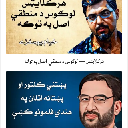
هرکلایټس — لوګوس د منطقي اصل په توګه