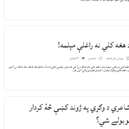
 هغه کلي نه راغلې مېلمه!
0 تبصرې
کتونکي
جولائی 22, 2024
0
هغه کلي نه راغلې مېلمه! وايه د هغه کلي حال څنګه دے؟ چې څه بدلون پکښې راغلے که نه؟ د خلکو فکر څنګه خيال څنګه دے؟ اوس
 د هغه ځائے ليکوال شاعران د افسرانو قصيدې وائي؟ اوس هم…
اعري د وګړي په ژوند کښې څۀ کردار
وبولے شي؟