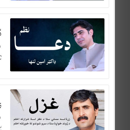
د
په
مو
ز
زړ
وي