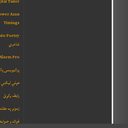
ital Tailor
Lower Azan
Timings
شاعري
 Alarm Pro
پرائیویسی پا
خپلې ليکنې 
رابطہ وکړئ
زمونږ په حقله
قوائد و ضوابط