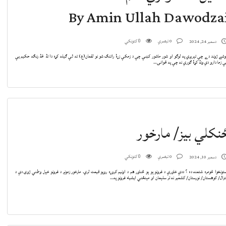
By Amin Ullah Dawodza
0 تبصرې
کتونکي
دسمبر 24, 2024
0
شے ژوند دے چې تېريږي په لوګو او شور ماشور کښې چې د زمکې زړۀ راتنګ شو نو لقمان(ع) ته ئې ګيله کړه دا تۀ څۀ رنګه حکيم يې
 زما دارو دې ونۀ کړۀ ګورې نه چې په ځوانۍ…
نکلي بيز/ مارخور
0 تبصرې
کتونکي
دسمبر 10, 2024
0
تونخوا څومره شتمنه ده ؟ ددې خاورې د غرونو ېو ېو ځناور هم د اونيم کروړه روپو قيمت لري. مارخور زمونږ د غرونو خپل وطني ژوۍ دې د
رال/ کوهستان/ نورستان/ کشمير نه تر سلېمان او مېنځني ايشياء غرونو په…