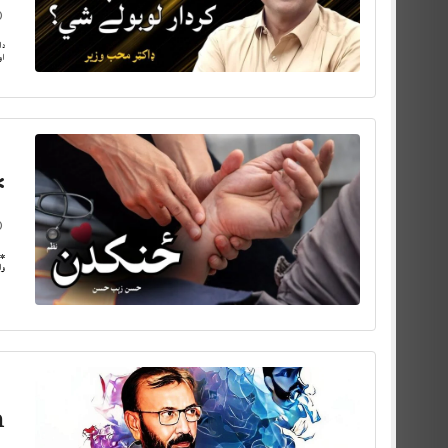
دا
او
*
*ځ
وا
n