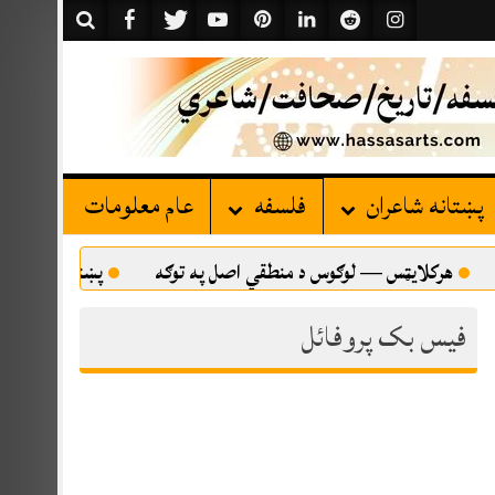
پښتانه شاعران
فلسفه
عام معلومات
 — لوګوس د منطقي اصل په توګه
پښتني کلتور او پښتانه اتلان 
فیس بک پروفائل