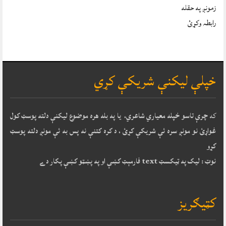
زمونږ په حقله
رابطہ وکړئ
خپلې ليکنې شريکې کړي
که
چرې تاسو خپله معياري شاعري، يا په بله هره موضوع ليکنې دلته پوسټ کول
غواړئ نو مونږ سره ئې شريکې کړئ ، د کره کتنې نه پس به ئې مونږ دلته پوسټ
کړو
نوټ : ليک په ټيکسټ text فارمېټ کښې او په پښټو کښې پکار دے
کټيګريز