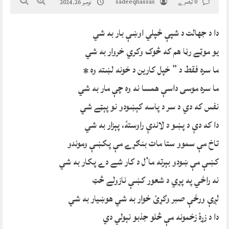
0 تبصرے
sadeeqhassas
نومبر 26, 2024
دا د جهالت د شپې ځپلي اوښې بار به شي
یو موټے رڼا هم که څوک وکري خروار به شي
ما سره فقط د ” خپل کارین د خونه لښته وه *
ما سره موسی داسې همسا نه وه چې مار به شي
نفس که دي د سر د پاسه کېښودو نو پېټے شي
دا که دې د پښو د لاندې راوستۀ، پېزار به شي
تاخ مې سموو ستا مات بنګړے مې پکښې وموندو
کښې مې ښودو بېرته ما’ل د کار شے دے پکار به شي
نه راځي په پړي د شعور کښې نازولے څټ
لږې ورځې صبر وکړئ خوار به شي هوښیار به شي
دا د زړۀ زخمونه مې څلو جذبو نېولي دي