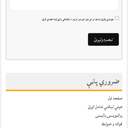
مهرباني وکړئ زما نوم او اي مېل ايډريس او نور د راتلونکي رائے لپاره خوندي کړئ.
ضروري پاڼې
صفحه اول
خپلې ليکنې شامل کړئ
پرائیویسی پالیسی
قوائد و ضوابط