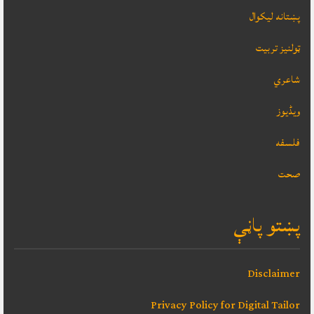
پښتانه ليکوال
ټولنيز تربيت
شاعري
ویڈیوز
فلسفه
صحت
پښتو پاڼې
Disclaimer
Privacy Policy for Digital Tailor