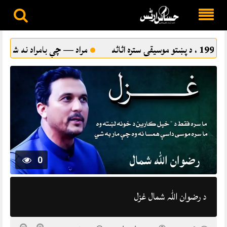
Skip
to
مراد — چې بامراد نه شو
ترقي پسند ادب او د پښتو 
content
0
د رضوان اللہ شمال غزل