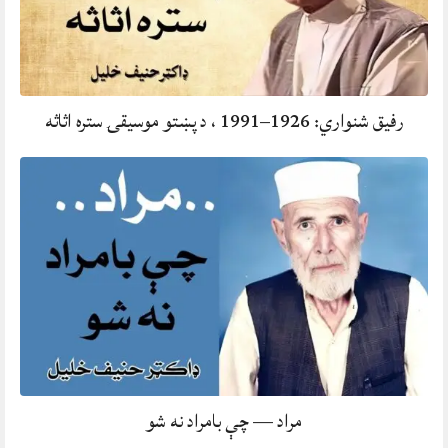
رفيق شنواري: 1926–1991 ، د پښتو موسيقۍ ستره اثاثه
مراد — چې بامراد نه شو