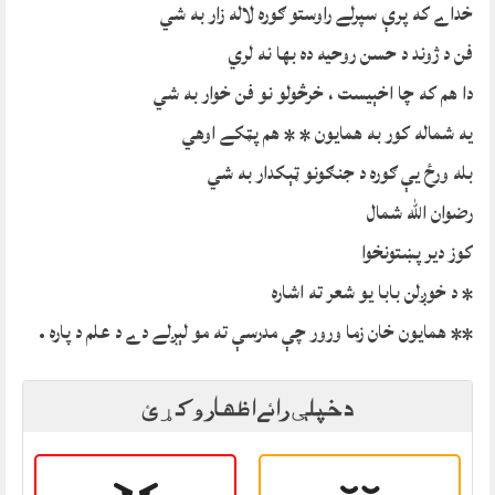
خداے که پرې سپرلے راوستو ګوره لاله زار به شي
فن د ژوند د حسن روحیه ده بها نه لري
دا هم که چا اخېيست ، خرڅولو نو فن خوار به شي
یه شماله کور به همایون * * هم پټکے اوهي
بله ورځ یې ګوره د جنګونو ټېکدار به شي
رضوان الله شمال
کوز دیر پښتونخوا
* د خوږلن بابا یو شعر ته اشاره
** همایون خان زما ورور چې مدرسې ته مو لېږلے دے د علم د پاره .
د خپلې رائے اظهار وکړئ