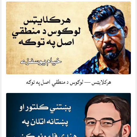
هرکلایټس — لوګوس د منطقي اصل په توګه