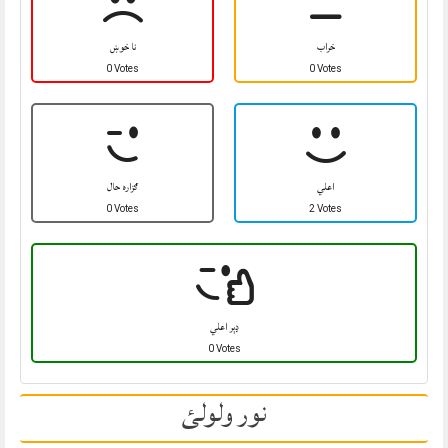
خراب
نا خوښ
0 Votes
0 Votes
اعلي
ګزاره حال
0 Votes
2 Votes
ډېر اعلي
0 Votes
نور ولولئ