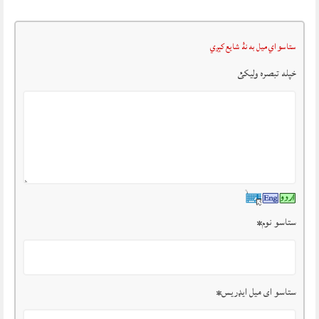
ستاسو اي ميل به نۀ شايع کېږي
خپله تبصرہ وليکئ
ستاسو نوم
*
ستاسو ای میل ایډریس
*