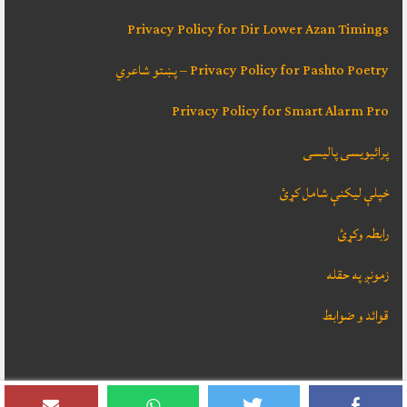
Privacy Policy for Dir Lower Azan Timings
Privacy Policy for Pashto Poetry – پښتو شاعري
Privacy Policy for Smart Alarm Pro
پرائیویسی پالیسی
خپلې ليکنې شامل کړئ
رابطہ وکړئ
زمونږ په حقله
قوائد و ضوابط
دا ويب سائټ
SADEEQ HASSAS
ډيزائن کړے ، که تاسو ته ضرورت وي نو رابطه