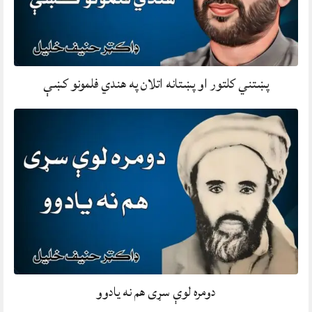
پښتني کلتور او پښتانه اتلان په هندي فلمونو کښې
دومره لوې سړی هم نه يادوو