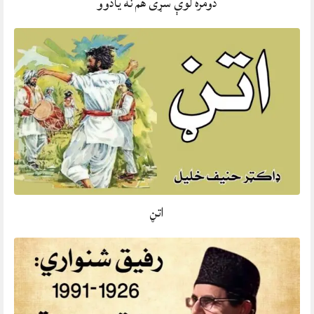
دومره لوې سړی هم نه يادوو
اتڼ