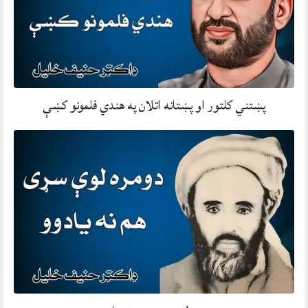
پښتني کلتور او پښتانه اتلان په هندي فلمونو کښې