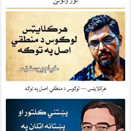
هرکلایټس — لوګوس د منطقي اصل په توګه