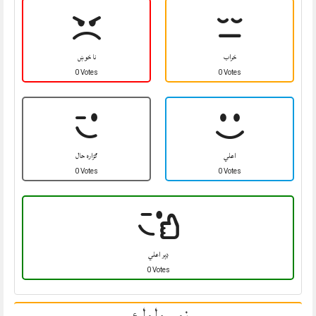
خراب
نا خوښ
0 Votes
0 Votes
اعلي
ګزاره حال
0 Votes
0 Votes
ډېر اعلي
0 Votes
نور ولولئ