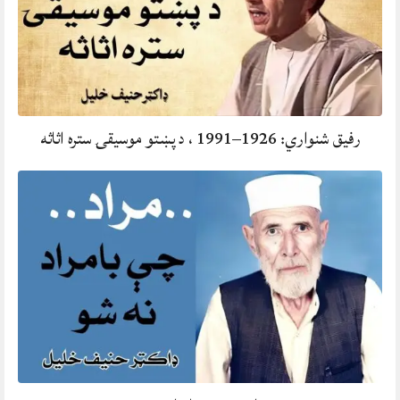
رفيق شنواري: 1926–1991 ، د پښتو موسيقۍ ستره اثاثه