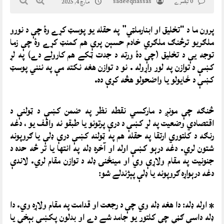
0 تبصرے
sadeeqhassas
مارچ 4, 2025
پرون ما د “تخليق او ابنارملټي” په حقله يو پوسټ کړے وۀ چې د نورو
ملګريو ترڅنګ ملګري خادم حسېن پرې هم کمنټ کړے وۀ چې زما
توجه يې د تخليق (چې دۀ ورته د جدت ټکے هم کارولے دے) په لړ
کښې د توازن په لور واړوله . نو د توازن هغه نکته مې په ننني پوسټ
کښې د ځايولو يا واضحولو هڅه کړې ده.
څنګه چې مونږ د مارکسي نقطه نظر په ضمن کښې د ټولنې د
اقتصادي وضعيت په لړ کښې د درې پرتونو يا طبقو نه واقف يو ، دغه
رنګه د کلتوري ارتقا په حقله هم په ټولنه کښې درې ډلې يا ګروپونه
شتون لري. دغه درېو کښې اوله او آخره ډله په انتها يا تر څه حده د
جنونيت په مقام ولاړې وي او مينځنۍ ډله د توازن مقام لري. لاندې
دغه درېواړه ګروپونه يا ډلې پېژندلے شو:
* اوله ډله: دا هغه ډله وي چې د رجعت او قدامت په مقام ولاړه وي. دا
ډله داسې ګڼي چې کلتور يو جامد شے دے او بدلون پکښې بېخي يا