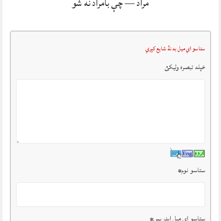
مراد — چې بامراد نه شو
ستاسو اي ميل به نۀ شايع کېږي
خپله تبصرہ وليکئ
ستاسو نوم
*
ستاسو ای میل ایډریس
*