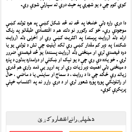
کوي کوم چې د يو شهري په حېث دوي ته سپارلې شوې وي.
دا درې واړه ډلې خامخا په څه نه څه شکل کښې په هره ټولنه کښې
موجودې وي. خو که وګورو نو دلته هم د اقتصادي طبقاتو په رنګ
اوله ډله (روايت پرسته) په اکثريت کښې وي او اخرنۍ ډله (روايت
شکنه) په ډېر کم مقدار کښې وي لکه ايليټ چې تش د ټولنې يو يا
دوه فيصدي لري او مينځنۍ ډله (روايت پسنده) يو څه فيصدي ضرور
لري . خو ياده دې وي چې د يو نېک او ښکلي او دوامداره بدلون د پاره
د مينځنۍ ډلې اهميت ډېر زيات وي او په اوږو يې ذمه واري هم قدرې
زياته وي ځکه چې دا د روايت ، د سماج او ساينس يا د ماضي ، حال
او راتلونکي پوره پوره شعور لري او د درې واړو نه په اکتساب خپلې
پرېکړې کوي.
د خپلې رائے اظهار وکړئ