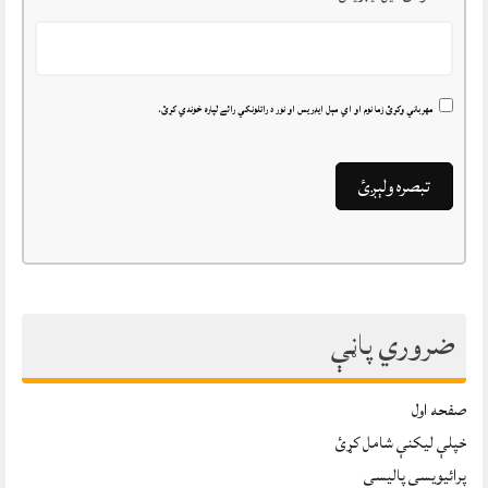
مهرباني وکړئ زما نوم او اي مېل ايډريس او نور د راتلونکي رائے لپاره خوندي کړئ.
ضروري پاڼې
صفحه اول
خپلې ليکنې شامل کړئ
پرائیویسی پالیسی