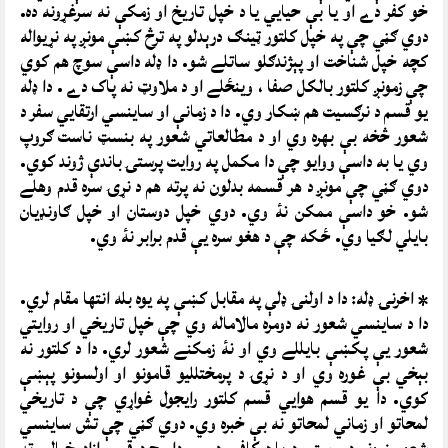
خو کفر دے او يا بې حيايي يا د خپل تاريخ او زمکې نه سرغړونه ده.
دوي ګڼي چې په خپل کلتور ټينګ درېدلو په ترڅ کښې مونږ په نړيواله
کچه خپل شناخت او پېژندګلو ساتلے شو. دا ډله داسې سوچ هم کوي
چې زمونږ کلتور بالکل صفا ، وينځلے او د ملاوټ نه پاک دے . دا ډله
يو قسم د نرګسيت هم ښکار وي. دا د زمانې او ساينسي ارتقايي سفر د
شعور څخه بې بهره وي او د مطالعاتي شعور په بنسټ ناست ګروپ
وي يا به داسې ووايو چې دا مکمل په روايت پرستۍ باندې ژوند کوي.
دوي ګڼي چې مونږ د هر قسمه بدلون نه پرته هم د نړۍ سره قدم وهلے
شو. خو داسې ممکن نۀ وي. دوي خپل دوستان او خپل ګاونډيان
بایلي لګيا وي. ځکه چې د هغو سره يې قدم برابر نۀ وي.
* اخرنۍ ډله: دا د اولنۍ ډلې په مقابل کښې په يوه بله انتها مقام لري.
دا د ساينسي شعور نه دومره مالاماله وي چې خپل تاريخي او روايتي
شعور يې پکښې بايللے وي او نۀ زمکنے شعور لري. دا د کلتور نه
بېخي بې غوره وي او د نړۍ د پرمختلليو قامونو او اولسونو پېښې
کوي. دا يو قسم هوايي قسم کلتور رايجول غواړي چې د تاريخي
لمحاتو او زماني لمحاتو نه بې خبره وي. دوي ګڼي چې تش ساينسي