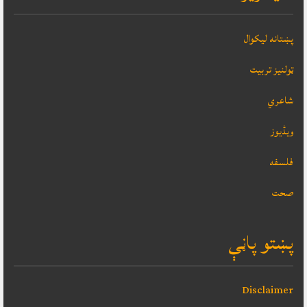
پښتانه ليکوال
ټولنيز تربيت
شاعري
ویڈیوز
فلسفه
صحت
پښتو پاڼې
Disclaimer