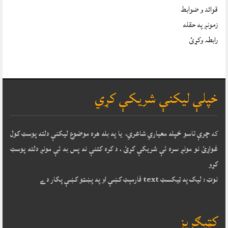
قوائد و ضوابط
زمونږ په حقله
رابطہ وکړئ
خپلې ليکنې شريکې کړي
که
چرې تاسو خپله معياري شاعري، يا په بله هره موضوع ليکنې دلته پوسټ کول
غواړئ نو مونږ سره ئې شريکې کړئ ، د کره کتنې نه پس به ئې مونږ دلته پوسټ
کړو
نوټ : ليک په ټيکسټ text فارمېټ کښې او په پښټو کښې پکار دے
کټيګريز