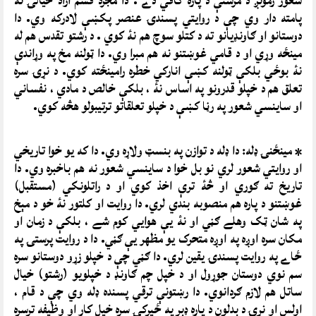
شعور زمونږ د مرستې د پاره کافي دے . دا مجرد قسم ازاد خيالۍ ته
پامته دار وي چې د روايتي پسندۍ عنصر پکښې لادرکه وي. دا
دوستانو او ګاونډيانو ته د کتلو سوچ هم نۀ کوي . د رشتو تقدس هم له
مينځه وړي او د قامي غوښتنو نه هم مبرا وي. دا ټولنه مخ په وړاندې
نۀ بوځي بلکې ټولنه کښې انارکي خطره رامينځته کوي. د نړۍ سره
تعلق هم د خپلو قدرونو په اساس نۀ ، بلکې خالص د مادي ، نفساني
او ساينسي شعور په رڼا کښې د خپلو تعلقاتو ترتيبولو هڅه کوي.
* مينځنۍ ډله: دا ډله د توازن په بنسټ ولاړه وي. دا که يو خوا تاريخي
او روايتي شعور لري نو بل خوا د ساينسي شعور نه هم باخبره وي. دا
تاريخ ته ګوري او څۀ ترې اخذ کوي او د راتلونکي (مستقبل)
غوښتنو د پاره هم منصوبه بندي لري. دا روايت او کلتور نۀ خو د مېخ
په شان ټک وهلے ګڼي او نۀ يې هوايي کوم شے ، بلکې د زمان او
مکان سره اوږه په اوږه متحرک يو مظهر يې ګڼي. دا د روايت پرستۍ په
ځاے په روايت پسندۍ يقين لري. دا ګڼي چې د خپلو زړو دوستانو سره
سم نوي دوستان جوړول او د خپل چم ګاونډ د خپلويو (رشتو) خيال
ساتل هم لازم ګردانوي. دا رښتونې ترقي پسنده ډله وي چې د قام ،
اولس او نړۍ د بدلون د پاره ډېر په ځيرکۍ سره خپل کار او وظيفه ترسره