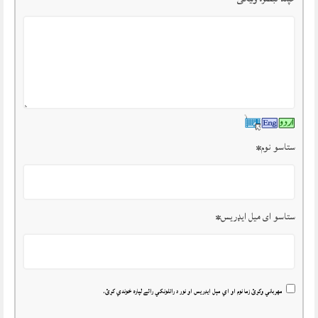
ستاسو نوم
*
ستاسو ای میل ایډریس
*
مهرباني وکړئ زما نوم او اي مېل ايډريس او نور د راتلونکي رائے لپاره خوندي کړئ.