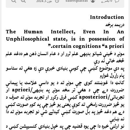
0 تبصرے
sadeeqhassas
جون 5, 2024
Introduction
دریمه برخه
The Human Intellect, Even In An
Unphilosophical state, is in possession of
certain cognitions “a priori.”
مونږ د ځینې شیانو بدیهی علم لرو او د عام انسان ذهن هم ددغه علم
څخه خالې نه وې
په دې موضوع کښې چې کومې بنیادی خبرې دې زه هغې ته ستاسو
پام راړول غواړم
کانټ دا غوښتنه کوی چې مونږ ته د یو داسې علامت یا پیمانې
ضرورت دے چې د هغې تر مخه مونږ په بدیهی/apriori او
تجرباتی/aposteriori کښې فرق وکړو او تجربه مونږ ته صرف د
یو څیز ضرورت رامخې ته کوې یعنی یو څیز چې په کوم صورت کښې
دے هم دغه څیز په بل صورت کښې کیدلے شې نو تجربه مونږ ته دا
نه ښایې
نو اولنۍ خبره دا چې یوه قضیه چې په خپل بنیادې کنسیپشن کښې د