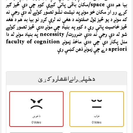
بیا هم ددې space/مکان باقی پاتې کیږې کوم چې دې څیز ګیر
کړے وو او مکان خو مونږ په نیشت نشو تصور کولے له دې وجې نه
که مونږ د یو څیز ټول صفتونه د هغې نه لرې کړو نو بیا به هم د هغه
څیز خاصیت پاتې وې د کوم په بنیاد چې مونږ ددې څیز تصور کولے
شو له دې وجې نه ددې ضرورت/ necessity په بنیاد مونږ له دا
منل پکار دې چې ددې ماخذ زمونږ faculty of cognition
apriori دے چې زمونږ ذهن کښې وې
د خپلې رائے اظهار وکړئ
خراب
نا خوښ
0 Votes
0 Votes