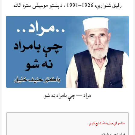
رفيق شنواري: 1926–1991 ، د پښتو موسيقۍ ستره اثاثه
مراد — چې بامراد نه شو
ستاسو اي ميل به نۀ شايع کېږي
خپله تبصرہ وليکئ