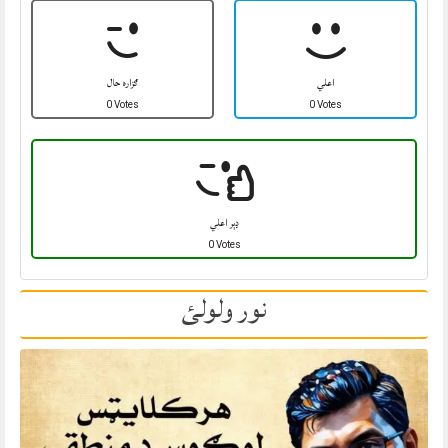
اعلي
ګزاره حال
0 Votes
0 Votes
ډېر اعلي
0 Votes
نور ولولئ