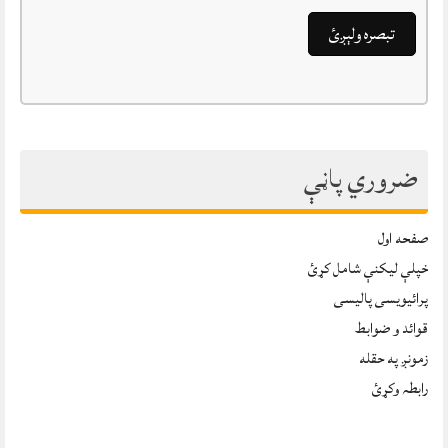
ضروري پاڼې
صفحه اول
خپلې ليکنې شامل کړئ
پرائیویسی پالیسی
قوائد و ضوابط
زمونږ په حقله
رابطہ وکړئ