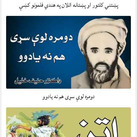
پښتني کلتور او پښتانه اتلان په هندي فلمونو کښې
دومره لوې سړی هم نه يادوو