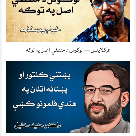
هرکلایټس — لوګوس د منطقي اصل په توګه