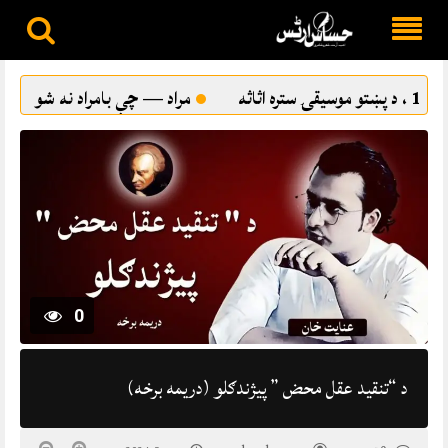
Skip
to
مراد — چې بامراد نه شو
ترقي پسند ادب او د پښتو شاعرۍ
content
0
د “تنقید عقل محض ” پیژندګلو (دريمه برخه)