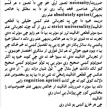
ضرورت/necessity تصور لری خو چې دا تصور د هر قسم
تجرباتی عناصرو څخه پاک وی نو دا به مطلق یا خالص
بدیهی/absolutely apriori علم وی
دویمه خبره دا چې په تجرباتی علم کښې حقیقی یا قطعی
افاقیت/strict universality نه وې او که چرته تجرباتی علم
سره مونږ قطعی افاقیت تړو نو مونږ به بیا دا هم وایو چی مونږ ته ددې
تجربه نه ده شوی نو دا به هم خالص بدیهی علم وی دلته د استقرا خبره
پکښې یاد ساتل پکار دې خو زه یې په تفصیل کښې نه ځم ځکه چې
بیا د ډیوډ هیوم حوالې له هم تلل غواړی او ملګرې اختصار خوښوې ۔۔
او تجرباتی افاقیت ددې نه سیوا څه نه دې چې کومه خبره په اکثر
صورتونو کښې صحیح وې مونږ یې په ټولو صورتونو کښې صحیح
ګڼو لکه دکانټ خپل مثال چې ” ټول شیان درانه وې ” او ددې بر
عکس چې قطعی افاقیت رامخې ته شې نو دا بیا په یو مخصوص علم
دلالت کوی کوم ته چې کانټ cognition apriori وایی
دلته بیا مونږ د ضرورت, افاقیت او خالص بدیهی علم خصوصیات را
مخکښې کوو چې پیژندل یې اسان وې
افاقیت
چې هر ځاۓ کښې یو شان وې