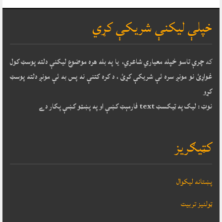
خپلې ليکنې شريکې کړي
که
چرې تاسو خپله معياري شاعري، يا په بله هره موضوع ليکنې دلته پوسټ کول
غواړئ نو مونږ سره ئې شريکې کړئ ، د کره کتنې نه پس به ئې مونږ دلته پوسټ
کړو
نوټ : ليک په ټيکسټ text فارمېټ کښې او په پښټو کښې پکار دے
کټيګريز
پښتانه ليکوال
ټولنيز تربيت