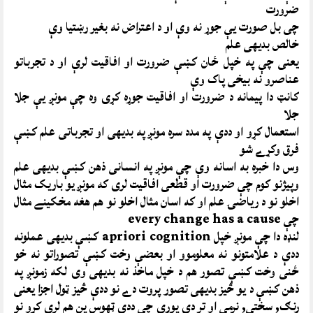
ضرورت
چی بل صورت یې جوړ نه وې او د اعتراض نه بغیر رښتیا وې
خالص بدیهی علم
یعنی چې په خپل ځان کښې ضرورت او افاقیت لرې او د تجرباتو
عناصرو نه بیخی پاک وې
کانټ دا پیمانه د ضرورت او افاقیت جوړه کړی وه چې مونږ یې جلا
جلا
استعمال کړو او ددې په مدد سره مونږ په بدیهی او تجرباتی علم کښې
فرق وکړے شو
وس دا خبره به اسانه وې چې مونږ په انسانی ذهن کښې بدیهی علم
وپیژنو کوم چې ضرورت او قطعی افاقیت لری که مونږ یو باریک مثال
اخلو نو د ریاضۍ علم او که اسان مثال اخلو نو هم هغه مخکینے مثال
چې every change has a cause
لنډه دا چې مونږ خپل apriori cognition کښې بدیهی عملونه
ددې د علامتونو نه معلوموو او بعضې وخت کښې تصوراتو نه خو
ځنی وخت کښې تصور هم د خپل ماخذ نه بدیهی وی لکه زمونږ په
ذهن کښې د یو څیز بدیهی تصور پروت دے نو ددې څیز ټول اجزا یعنی
رنګ, سختی, نرمی او تر دې پوری چې ددې ټهوس پن هم لرې کړو نو