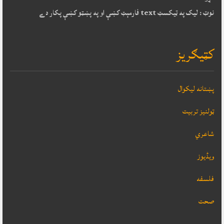
نوټ : ليک په ټيکسټ text فارمېټ کښې او په پښټو کښې پکار دے
کټيګريز
پښتانه ليکوال
ټولنيز تربيت
شاعري
ویڈیوز
فلسفه
صحت