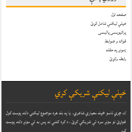
صفحه اول
خپلې ليکنې شامل کړئ
پرائیویسی پالیسی
قوائد و ضوابط
زمونږ په حقله
رابطہ وکړئ
خپلې ليکنې شريکې کړي
که
چرې تاسو خپله معياري شاعري، يا په بله هره موضوع ليکنې دلته پوسټ کول
غواړئ نو مونږ سره ئې شريکې کړئ ، د کره کتنې نه پس به ئې مونږ دلته پوسټ
کړو