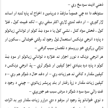
ذهني اذيت سره مخ وي –
ستونځه دا ده چې عموماً مازغۀ د ډوپامين د اخراج له پاره لنډه او اسانه
لار ګوري – او دغه لنډې لارې اکثر منفي وي – لکه غيبت کول ، غلا
کول ، فحش مواد کتل ، نشې کول يا د موډ ښۀ کولو او توانائي زياتولو
د پاره د انرجي ډرنکس استعمال ټول وجود له وقتي خوشالی ، سکون او
تازګي ورکړي خو وروستو د نقصان سبب ګرځي –
هر انرجي ډرنک د نورو اجزاو نه علاوه د توانائي زياتولو او موډ ښۀ
کولو د پاره دوه بنيادي اجزا کېفين او شوګر لري – پۀ انرجي ډرنکس د
کېفين مقدار د کافي نه هم زيات وي – او دغه حال د شوګر هم وي – د
کېفين زيات مقدار د زړۀ رفتار او بلډ پرېشر زياتوي – چيني د وجود د
غټ والي سره سره د شوګر د مرض سبب هم جوړيږي –
د نوي ځوانانو پۀ وجود او مزغو د دې دواړو زيات مقدار ډېر بد اثرات