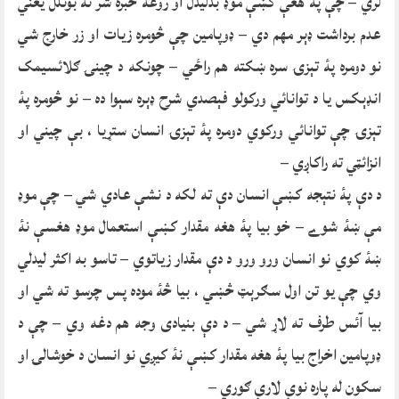
لري – چې پۀ هغې کښې موډ بدليدل او روغه خبره شر ته بوتلل يعني
عدم برداشت ډېر مهم دي – ډوپامين چې څومره زيات او زر خارج شي
نو دومره پۀ تېزۍ سره ښکته هم راځي – چونکه د چینۍ ګلائسيمک
انډېکس يا د توانائي ورکولو فېصدي شرح ډېره سېوا ده – نو څومره پۀ
تېزۍ چې توانائي ورکوي دومره پۀ تېزۍ انسان ستړيا ، بې چيني او
انزائټي ته راکاږي –
د دې پۀ نتېجه کښې انسان دې ته لکه د نشې عادي شي – چې موډ
مې ښۀ شوے – خو بيا پۀ هغه مقدار کښې استعمال موډ هغسې نۀ
ښۀ کوي نو انسان ورو ورو د دې مقدار زياتوي – تاسو به اکثر ليدلي
وي چې يو تن اول سګرېټ څښي ، بيا څۀ موده پس چرسو ته شي او
بيا آئس طرف ته لاړ شي – د دې بنيادی وجه هم دغه وي – چې د
ډوپامين اخراج بيا پۀ هغه مقدار کښې نۀ کيږي نو انسان د خوشالۍ او
سکون له پاره نوې لارې ګوري –