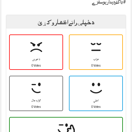
#ډاکټرديداريوسفزے
د خپلې رائے اظهار وکړئ
خراب
نا خوښ
0 Votes
0 Votes
اعلي
ګزاره حال
0 Votes
0 Votes