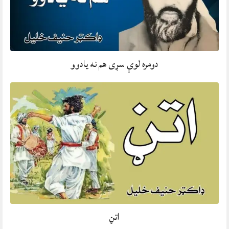
دومره لوې سړی هم نه يادوو
اتڼ