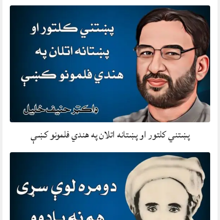
پښتني کلتور او پښتانه اتلان په هندي فلمونو کښې