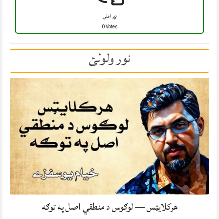
ډېر اعلي
0 Votes
نور ولولئ
هرکلایټس — لوګوس د منطقي اصل په توګه