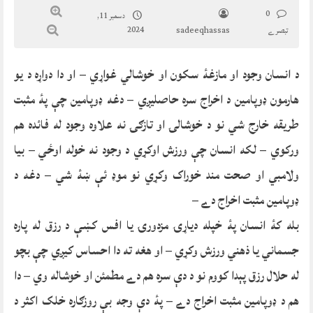
0
دسمبر 11,
2024
تبصرے
sadeeqhassas
د انسان وجود او مازغۀ سکون او خوشالي غواړي – او دا دواړه د يو
هارمون ډوپامين د اخراج سره حاصليږي – دغه ډوپامين چې پۀ مثبت
طريقه خارج شي نو د خوشالۍ او تازګۍ نه علاوه وجود له فائده هم
ورکوي – لکه انسان چې ورزش اوکړي د وجود نه خوله اوځي – بيا
ولامبي او صحت مند خوراک وکړي نو موډ ئې ښۀ شي – دغه د
ډوپامين مثبت اخراج دے –
بله کۀ انسان پۀ خپله دياړۍ مزدورۍ يا افس کښې د رزق له پاره
جسماني يا ذهني ورزش وکړي – او هغه ته دا احساس کيږي چې بچو
له حلال رزق پېدا کووم نو د دې سره هم دے مطمئن او خوشاله وي – دا
هم د ډوپامين مثبت اخراج دے – پۀ دې وجه بې روزګاره خلک اکثر د