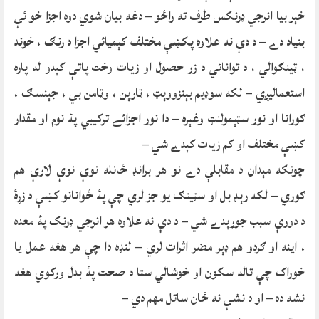
خېر بيا انرجي ډرنکس طرف ته راځو – دغه بيان شوي دوه اجزا خو ئې
بنياد دے – د دې نه علاوه پکښې مختلف کېميائي اجزا د رنګ ، خوند
، ټينګوالي ، د توانائي د زر حصول او زيات وخت پاتې کېدو له پاره
استعماليږي – لکه سوډیم بېنزووېټ ، ټارېن ، وټامن بي ، جېنسګ ،
ګورانا او نور سټېمولنټ وغېره – دا نور اجزائے ترکيبي پۀ نوم او مقدار
کښې مختلف او کم زيات کېدے شي –
چونکه مېدان د مقابلې دے نو هر برانډ ځانله نوې نوې لارې هم
ګوري – لکه رېډ بل او سټينګ يو جز لري چې پۀ ځوانانو کښې د زړۀ
د دورې سبب جوړېدے شي – د دې نه علاوه هر انرجي ډرنک پۀ معده
، اينه او ګردو هم ډېر مضر اثرات لري – لنډه دا چې هر هغه عمل يا
خوراک چې تاله سکون او خوشالي ستا د صحت پۀ بدل ورکوي هغه
نشه ده – او د نشې نه ځان ساتل مهم دي –