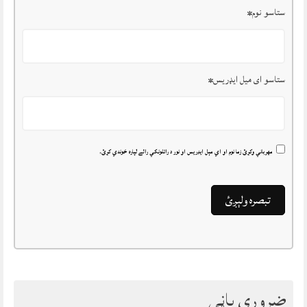
ستاسو نوم
*
ستاسو ای میل ایډریس
*
مهرباني وکړئ زما نوم او اي مېل ايډريس او نور د راتلونکي رائے لپاره خوندي کړئ.
ضروري پاڼې