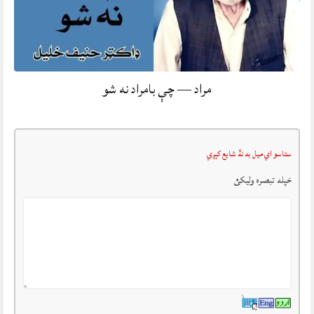
مراد — چې بامراد نه شو
ستاسو اي ميل به نۀ شايع کېږي
خپله تبصرہ وليکئ