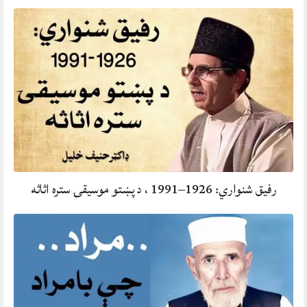
رفيق شنواري: 1926–1991 ، د پښتو موسيقۍ ستره اثاثه