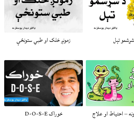
شړشمو تېل
زمونږ خلک او طبي ستونځې
ونه – احتياط او علاج
خوراک D-O-S-E