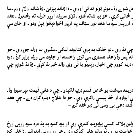
وے وۀ ـ مونږ ټولو ته ئې اووې ـ دا زنانه پېژنئ ـ زۀ شاته ولاړ ووم ـ ما
ائې کړې ـ خو بیا شاته شوم ـ ټولو سرونه اوږو طرف ته وڅنډول ـ هغه
م اورېدو سره ما هغه نور سټاف په اوږو اخوا دېخوا ټېل وهو ـ اؤ ځان مې
چې نۀ وی ـ نو خلک به پرې کتابونه لیکی ـ مقبرې به ورله جوړوی ـ خو
ډ نه پس زۀ راغلم هسټری مې ترې واخسته او چارټ مې ورله برابر کړۀ ـ دوه
 درته کووم چې اخبار، رېډیو یا ټی وی واله خبر نۀ کړې ـ زۀ نۀ غواړم چې
هره دریمه میاشت یو خاص قسم ډرپ لګېدو ـ چې د هغې قیمت ډېر سیوا وۀ ـ
 اېوارډ او څۀ پیسې راکړې وې ـ خو دا علاج دومره ګران دے ـ چې هغه
شته دغې بې وسۍ ئې ډېر خفه کړم –
لټن بلاک کښې پراېوېټ کمرې وې او یوه کمره به پۀ دوه سوه روپۍ ورځ
درخواست یوړو ـ نو ماته هغې کلرک وې ـ چې زر روپۍ اېډوانس داخلې کړه