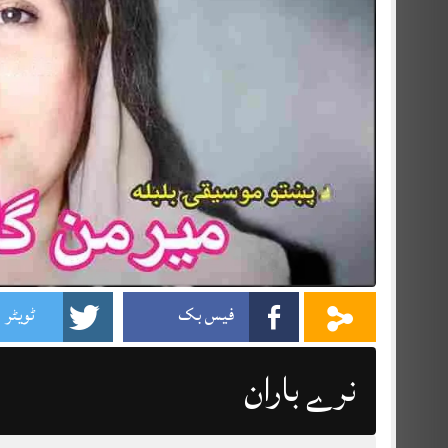
فیس بک
ٹویٹر
نرے باران