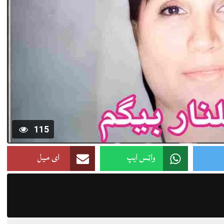
115
واټس ایپ
ای میل