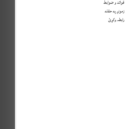
قوائد و ضوابط
زمونږ په حقله
رابطہ وکړئ