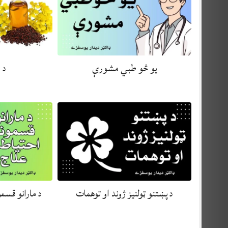
يو څو طبي مشورې
د 
د پښتنو ټولنيز ژوند او توهمات
د مارانو قسم