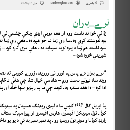
0 تبصرے
sadeeqhassas
مئ 15, 2024
نرے_باران
زۀ ئې خوا ته ناست ووم او هغه ډوبې اودي رنګې چشمې ئې لک
یوه غوښتنه کړې وه ـ ما وې زما نه خو هېره ده ـ هغې وې زما نه 
سره ناسته هم زما د پاره لویه سرمایه ده ـ هغې مرۍ تازه کړه –
شیریني خوره شوه –
“نرے باران دے پاس په لوړو ئې وروینه، ژورے کورمې ته نصیب ر
ورته ساه نيولے ناست ووم – هله مې خيال شۀ چې هغې ناڅاپه
ادا کړه – دا هغه سندره وه ـ کومه چې ما په رېډیو بلها ځله اورېدل
پۀ اپرېل کال ۱۹۹۴ کښې ما د لېډی ریډنګ هسپتال
کوۀ ـ ټول میډیکل افیسرز، هاوس افیسرز او پیرا مېډک سټاف ب
راونډ کوۀ ـ او مونږ ټول ورسره وو ـ په نمبر نمبر به ئې د یو یو