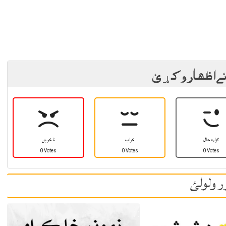
ئے اظهار وکړئ
ګزاره حال
خراب
نا خوښ
0 Votes
0 Votes
0 Votes
ر ولولئ