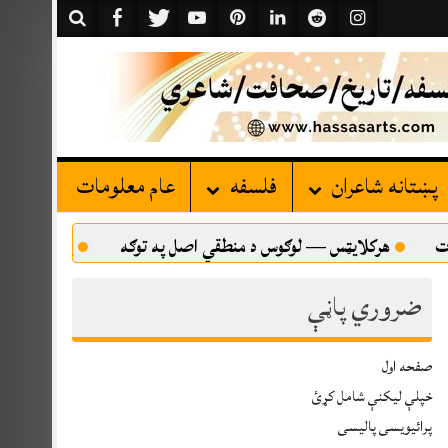
پښتانه شاعران
فلسفه
عام معلومات
لایټس — لوګوس د منطقي اصل په توګه
پښتني کلتور او پښتانه ا
ضروري پاڼې
صفحه اول
خپلې ليکنې شامل کړئ
پرائیویسی پالیسی