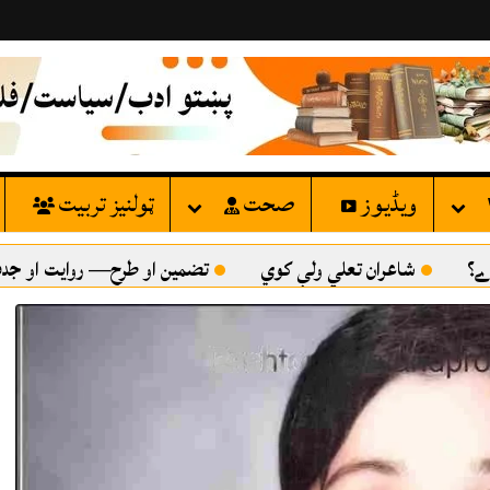
ویڈیوز
صحت
ټولنيز تربيت
عران تعلي ولې کوي
تضمين او طرح— روايت او جدت
هرک