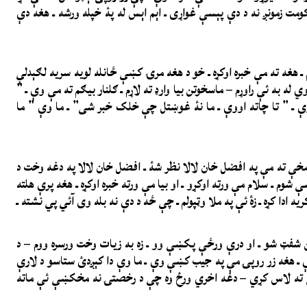
مت زمونږ نه د دې پېسې غواړی ـ اېم اېس له پۀ خپله ورشه ـ هغه دې
تم ـ هغه ته مې خبره اوکړه ـ خو د هغه مرۍ کښې ځانله لويه سريه لګېدلې
له به ئې راوړم – ماسخوتن بیا وارډ ته لاړم ـ ګلنار بیګم ته مې وې ـ ”
وې ـ ” تا چاته اووې ـ ما نۀ غوښتل چې خلک خبر شی” ـ ما وې ” ما
مخې ته مې په افضل خان لالا نظر شۀ ـ افضل خان لالا په دغه وخت د
وم ـ سلام مې ورته اوکړو ـ او بیا مې ورته خبره اوکړه ـ هغه پرې هلته
ه ادا کړه ـ زۀ ئې په ملا وټپولم ـ چې ځه د دې نه بله وی آئي پي نشته ـ
ښین شفټ شو ـ او درې ورځې پکښې وو ـ زه به زیات وخت ورسره ووم – د
 ـ هغه زر روپۍ مې په جیب کښې وې ـ ما وې دا کېږدئ ستاسو د لارې
غې ته لاس کړي – دغه اخري ورځ وه چې د رخصتۍ نه مخکښې ئې ماته