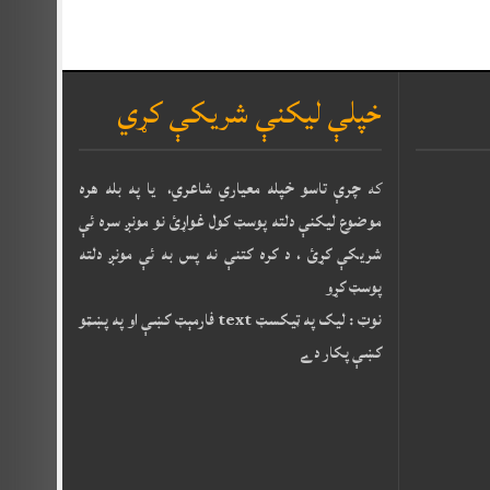
خپلې ليکنې شريکې کړي
که
چرې تاسو خپله معياري شاعري، يا په بله هره
موضوع ليکنې دلته پوسټ کول غواړئ نو مونږ سره ئې
شريکې کړئ ، د کره کتنې نه پس به ئې مونږ دلته
پوسټ کړو
نوټ : ليک په ټيکسټ text فارمېټ کښې او په پښټو
کښې پکار دے