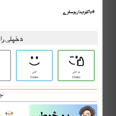
#ډاکټرديداريوسفزے
د خپلې را
ډېر اعلي
اعلي
0 Votes
0 Votes
نو