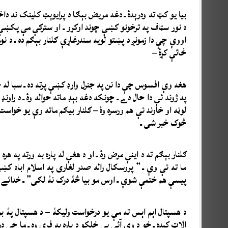
بیا یو کټ ته ودرېدۀ ـ دغه مریض بېګا د پرايوېټ کلینک نه داخل ش
د نور سټاف په ترخونو کښې چوند اوکړو ـ او سترګې مې پکښې ځ
اووې چې دا زمونږ د پښتو لویه سندرغاړې ګلنار بېګم ده ـ د نو
ځائې کړۀ –
هغه وې افسوس چې دا نن په جنرل وارډ کښې پرته ده ـ سبا له 
په ژوند ئې دا حال دے ـ چونکه دغه بېډ ماته حواله وۀ ـ د راون
لوڼه او خاوند‌ ئې هم ورسره وۀ – ګلنار بیګم ماته وې یو خواست
څوک خبر شی ـ
ګلنار بېګم ته د اینې مرض وۀ ـ او د هغې له پاره به ورته په 
ما ته ئې وې ـ ” پروسکال راله صدر لغاری په اسلام اباد کښې
پیسې هم ختمې شوې ـ اوس مو بیا څۀ درک نۀ لګی” ـ خدائے 
د هسپتال اېم اېس ته مې یو درخواست ولیکۀ – د هسپتال پۀ بو
الاټ کېده ـ خو د وي آئي پي خلکو د پاره به فري وه ـ ما چې 