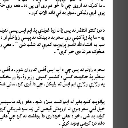
ـ ما کلرک ته اووې چې دا خو هم وی آی پی ده ـ هغه وې حکو
پرې فري ولیکی ـ مونږ به ئې تاته الاټ کړو ـ
د دوه ګنټو انتظار نه پس زۀ نا زړۀ غوندې پۀ اېم اېس پسې ننو
وه – ما پۀ زړۀ کښې وې سحر به د بينک نه پېسې راواخلم او دوي 
سبا به انشاءالله تاسو پرايوېټ کمرې ته شفټ شئ ” ـ هغې 
هیڅوک هم نۀ دی خبر کړی” ـ
سحر د راونډ نه پس چې د اېم اېس آفس ته روان شوم ـ د آفس 
بېنظیر پۀ حکومت کښې د کشمیر کمېټۍ وزیر وۀ ـ زۀ ور مخکښې ش
په ولاړې ولاړې اېم اېس ته ولیکل ـ چې دا فری کړه ـ مائې شکری
پرائوېټ کمره بغېر له اېډوانسه میلاو شوه ـ هغو ورته ماسپ
خپل فني سفر ډېرې نا اورېدلی قيصې ئې زما سره شريکې کړې
کرایه به شی ـ خو د هغې خوددارۍ دا برداشت نه کړه چې ه
دغه دوه کرښې زمزمه کړې ـ