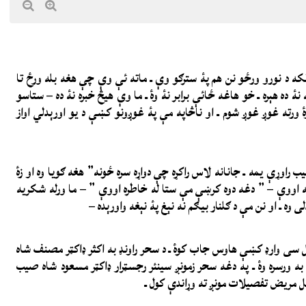
ه د نورو ورځو نن هم پۀ سترګو وې ـ ماته ئې وې چې هغه بله ورځ تا
نۀ ده هېره ـ خو هاغه ځائې برابر نۀ وۀ ـ ما وې هیڅ خبره نۀ ده – ستاسو
 زۀ ورته غوږ غوږ شوم ـ او ناڅاپه مې پۀ غوږونو کښې د يو اورېدلي اواز
اوړې یمه ـ جانانه لاس راکړه چې دواړه سره ځونه” هغه ګويا وه او زۀ
 اووې – ” دغه دوه کرښې مې ستا له خاطره اووې ” – ما ورله شکريه
ی وه ـ او نن مې د ګلنار بیګم نه نېغ‌ پۀ نېغه واورېده –
 په مېډیکل سی وارډ کښې هاوس جاب کوۀ ـ د سحر راونډ به اکثر ډاکټر مصنف شاه
ه ورسره وۀ ـ په دغه سحر زمونږ سینئر رجسټرار ډاکټر مسعود شاه صیب
 داخل مریض تفصیلات مونږ ته وړاندې کول ـ