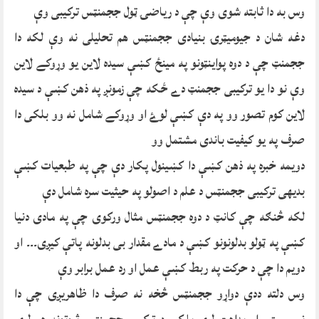
وس به دا ثابته شوی وې چې د ریاضۍ ټول ججمنټس ترکیبی وې
دغه شان د جیومیټرۍ بنیادی ججمنټس هم تحلیلی نه وې لکه دا
ججمنټ چې د دوه پواینټونو په مینځ کښې سیده لاین یو وړوکے لاین
وې نو دا یو ترکیبی ججمنټ دے ځکه چې زمونږ په ذهن کښې د سیده
لاین کوم تصور وو په دې کښې لوۓ او وړوکے شامل نه وو بلکی دا
صرف په یو کیفیت باندی مشتمل وو
دویمه خبره په ذهن کښې دا کښینول پکار دې چې په طبعیات کښې
بدیهی ترکیبی ججمنټس د علم د اصولو په حیثیت سره شامل دې
لکه څنګه چې کانټ د دوه ججمنټس مثال ورکوی چې په مادی دنیا
کښې په ټولو بدلونونو کښې د مادے مقدار بی بدلونه پاتې کیږی۔۔۔ او
دویم دا چې د حرکت په ربط کښې عمل او رد عمل برابر وې
وس دلته ددې دواړو ججمنټس څخه نه صرف دا ظاهریږی چې دا