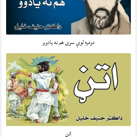
دومره لوې سړی هم نه يادوو
اتڼ