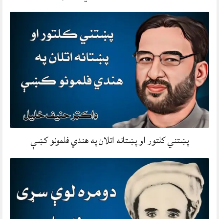
پښتني کلتور او پښتانه اتلان په هندي فلمونو کښې