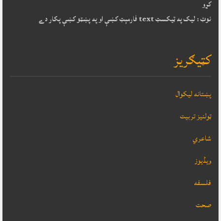
کړو
نوټ : ليک په ټيکسټ text فارمېټ کښې او په پښټو کښې پکار دے
کټيګريز
پښتانه ليکوال
ټولنيز تربيت
شاعري
ویڈیوز
فلسفه
صحت