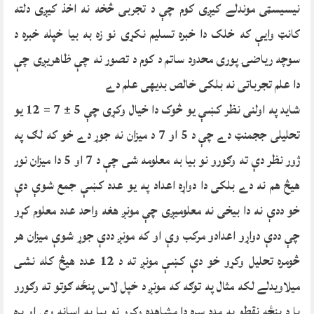
نیسیسټی موندلے کیږی کوم چې د تجربی څخه نه اخذ کیږی دلته
کانټ وایې که خلک دا خبره تسلیم نکړی نو زه به بیا خپله خبره د
سوچه ریاضۍ پوری محدود ساتم د کوم د تصور نه چې ظاهریږی چې
دا علم تجرباتی نه بلکی خالص بدیهی علم دے
شاید په اولنی نظر کښې یو څوک دا خیال وکړی چې 5 ± 7 = 12 یو
تحلیلی ججمنټ دے چې د 5 او 7 د میزان نه جوړ دے خو که لګ په
ژور نظر دې ته وګورو نو بیا به معلومه شی چې د 7 او 5 دا میزان نور
هیڅ هم نه دے بلکی دا دواړه اعداد په یو عدد کښې جمع شوې دې
خو ددې نه دا بیخی نه معلومیږی چې مونږ هغه واحد عدد معلوم کړو
چې ددې دواړو اعدادو مرکب وې او که مونږ ددې جوړ شوې میزان هر
څومره تحلیل وکړو خو دې کښې مونږ ته د 12 عدد هیڅ کله نشی
میلاویدلے لکه مثال په توګه که مونږ د خپل لاس پنځه ګوتو ته وګورو
یا د پنځه نقطو په مدد سره دا مشاهده وکړو نو بیا به اسانه وې او بره