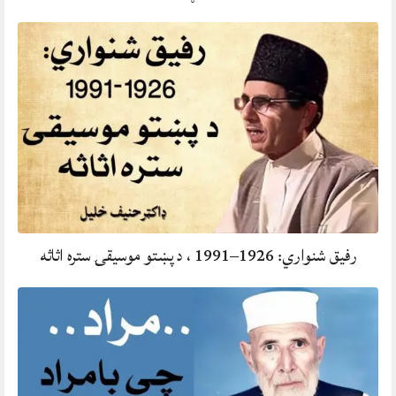
رفيق شنواري: 1926–1991 ، د پښتو موسيقۍ ستره اثاثه