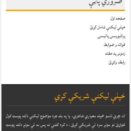
ضروري پاڼې
صفحه اول
خپلې ليکنې شامل کړئ
پرائیویسی پالیسی
قوائد و ضوابط
زمونږ په حقله
رابطہ وکړئ
خپلې ليکنې شريکې کړي
که
چرې تاسو خپله معياري شاعري، يا په بله هره موضوع ليکنې دلته پوسټ کول
غواړئ نو مونږ سره ئې شريکې کړئ ، د کره کتنې نه پس به ئې مونږ دلته پوسټ