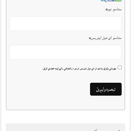
ستاسو نوم
*
ستاسو ای میل ایډریس
*
مهرباني وکړئ زما نوم او اي مېل ايډريس او نور د راتلونکي رائے لپاره خوندي کړئ.