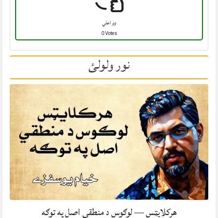
ډېر اعلي
0 Votes
نور ولولئ
هرکلایټس — لوګوس د منطقي اصل په توګه