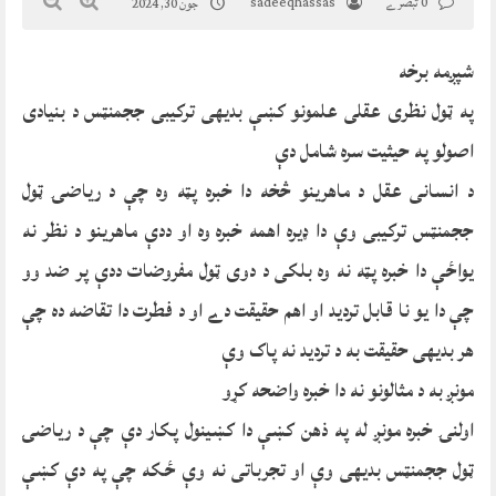
0 تبصرے
sadeeqhassas
جون 30, 2024
شپږمه برخه
په ټول نظری عقلی علمونو کښې بدیهی ترکیبی ججمنټس د بنیادی
اصولو په حیثیت سره شامل دې
د انسانی عقل د ماهرینو څخه دا خبره پټه وه چې د ریاضۍ ټول
ججمنټس ترکیبی وې دا ډیره اهمه خبره وه او ددې ماهرینو د نظر نه
یواځې دا خبره پټه نه وه بلکی د دوی ټول مفروضات ددې پر ضد وو
چې دا یو نا قابل تردید او اهم حقیقت دے او د فطرت دا تقاضه ده چې
هر بدیهی حقیقت به د تردید نه پاک وې
مونږ به د مثالونو نه دا خبره واضحه کړو
اولنۍ خبره مونږ له په ذهن کښې دا کښینول پکار دې چې د ریاضۍ
ټول ججمنټس بدیهی وې او تجرباتی نه وې ځکه چې په دې کښې