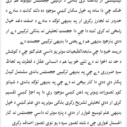
نیسیسټی او بداهت لری بلکی د ترکیبی ججمنټس ثبوتونه هم لری
ځکه چې دا ماده په خپل مکان کښې موجود ده دلته کانټ د مادے د
حدودو نه تجاوز وکړی او په بدیهی توګه د مادے د صفت دغه خیال
رامخی ته کړی لنډه دا چې دا ججمنټ تحلیلی نه بلکی ترکیبی دے او
ددې باوجود بدیهی هم دے یعنی دا بدیهی ترکیبی ججمنټ دے
دریمه خبره دا چې مابعدالطبعیات مونږ یو داسې علم ګڼو چې د کوشش
د حد نه اخوا نه دے تلے خو بیا هم د انسانی عقل د فطرت په لحاظ
سره ضروری دے چې په بدیهی ترکیبی ججمنټس باندی مشتمل کیدل
پکار دې ددې دا کار بیخی نه دے چې په بدیهی توګه باندی د شیانو
کوم تصورات زمونږ په ذهن کښې موجود وې دا په اجزا کښې تقسیم
کړی او ددې تحلیلی تشریح وکړی بلکی مونږ په دې علم کښې د خپل
بدیهی علم توسیع غواړو او ددې د پاره مونږ ته داسې ججمنټس نه کار
اغستل غواړی چې د شته تصور سره د یو نوی تصور اضافه وکړی