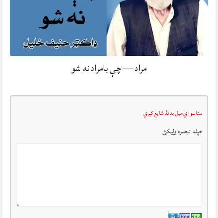
مراد — چې بامراد نه شو
ستاسو اي ميل به نۀ شايع کېږي
خپله تبصرہ وليکئ