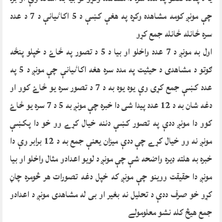
چې مونږ کومه مشاهده وکړه په هغې کښې د 5 اکاٸیانې د 7 د عدد
سره ځانله ځانله جمع کړو
اول به مونږ د 7 عدد واخلو او بیا د 5 د تصور په ځاۓ د خپلو پنځه
ګوتو د مشاهدی د حیثیت په مدد سره هغه اکاٸیانې چې مونږ د 5 په
عدد کښې جمع کړی وې یوه یوه به د 7 د تصور سره یو ځاۓ کوو او
دغه شان به د 12 عدد پیدا شی دا خبره چې مونږ به 5 د 7 سره یو ځاۓ
کوو دا مونږ ددې په تصور کښې دننه خیال کړے وو خو دا پکښې
مونږ نه وو خیال کړے چې ددې میزان یعنې جمع به د 12 برابر وې دا
خبره به هلته ډیره واضحه شې چې مونږ د لویو اعدادو مثال واخلو او بیا
مونږ دا حقیقت ووینو چې مونږ که خپل دغه تصورات هر څومره چاڼ
کړو خو صرف ددې د تحلیل نه بغیر او بی له مشاهدی مونږ د اعدادو
جمع هیڅ کله نشو معلومولے