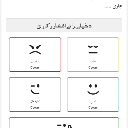
جاری ۔۔۔۔۔
د خپلې رائے اظهار وکړئ
خراب
نا خوښ
0 Votes
0 Votes
اعلي
ګزاره حال
0 Votes
0 Votes