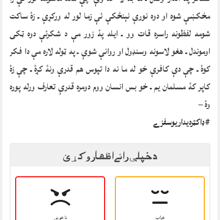
مخکښې شوہ او دوہ نورې نېنځکې ئې زما لور له ورکړې ـ زۀ ساکت
شومه لفظونه راسرہ قات وو ـ ایله پۀ زور مې د شکرئې دوہ ټکی
اوموندل ـ هغو لاسونه وسنډول او روانې شوې ـ په ټوله لارہ مې دا فکر
کوۀ ـ چې دې کافرې خو له ما نه دا تپوس هم قدرې ونۀ کړۀ ـ چې زۀ
کاپر کۀ مسلمان یم ـ خو بس انسان ووم دومرہ قدرې تعارف ورله پورہ
وۀ –
#ډاکټرديداريوسفزے
د خپلې رائے اظهار وکړئ
خراب
نا خوښ