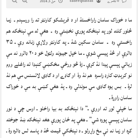
0 تبصرے
sadeeqhassas
مئ 5, 2024
ما د خوراک سامان راواخستۀ او د فرېشکو کاونټر ته را ورسېدم ـ زما
څلور کلنه لور په نېنځکه پورې نخښتې وہ ـ هغې له مې نېنځکه هم
راخستې وہ ـ سامان سکېن شۀ ـ په کاونټر ولاړې زنانه وې ـ ۳۵
ډالرې او څۀ پیسې شوې ـ ما خپل جیبونه ولټول خو د ۲۰ ډالرو نه مې
زیاتې پېسې پیدا نۀ کړې ـ زۀ څو ورځې مخکښې کنېډا ته راغلے ووم
نو کرېډټ کارډ راسرہ هم نۀ وۀ او ګاډے او د ګاډی لائسنس مې هم نۀ
لرۀ ـ بس یوہ ګاډۍ مې موندلې وہ ـ پۀ هغې کښې به مې د خوراک
سامان راوړۀ ـ
ما خپلې لور ته اووې ـ” دا نېنځکه به بیا واخلو ـ اوس چې د نور
سامان پېسې پورہ شي” ـ هغې په ځان پورې هغه نېنځکه ښۀ جوخته
کړہ او زما نه ئې مخ واړولو ـ د نېنځکې قیمت څۀ د پاسه لس ډالرہ وۀ ـ