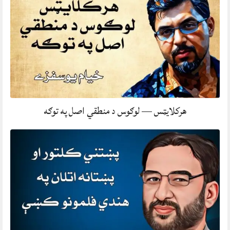
هرکلایټس — لوګوس د منطقي اصل په توګه