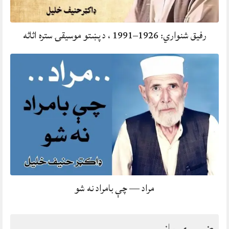
رفيق شنواري: 1926–1991 ، د پښتو موسيقۍ ستره اثاثه
مراد — چې بامراد نه شو
ضروري پاڼې