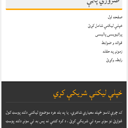
صفحه اول
خپلې ليکنې شامل کړئ
پرائیویسی پالیسی
قوائد و ضوابط
زمونږ په حقله
رابطہ وکړئ
خپلې ليکنې شريکې کړي
که
چرې تاسو خپله معياري شاعري، يا په بله هره موضوع ليکنې دلته پوسټ کول
غواړئ نو مونږ سره ئې شريکې کړئ ، د کره کتنې نه پس به ئې مونږ دلته پوسټ