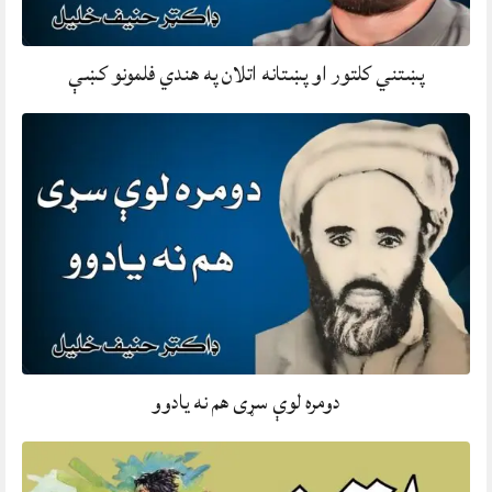
پښتني کلتور او پښتانه اتلان په هندي فلمونو کښې
دومره لوې سړی هم نه يادوو