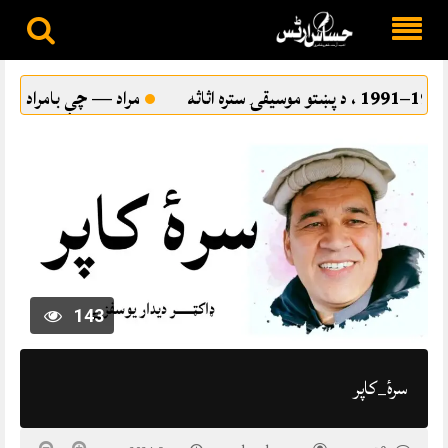
Skip
to
مراد — چې بامراد نه شو
ترقي پسند ادب او د
content
143
سرۀ_کاپر