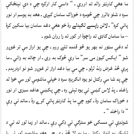
ما هغې کاونټر واله ته اووې ـ ” داسې کار اوکړہ چې د دې نېنځکې
سرہ د شلو ډالرو چې څومرہ د خوراک سامان کيږی ـ هغه به یوسم او نور
پاتې کړہ” ـ
لائن راپسے لګېدلے
وۀ خو هغې دغه سامان بیا سکېن کړۀ
– ما سامان ګاډۍ ته واچوۀ او کور ته را روان شوم ـ
له دغې سټور نه بهر یو څو قدمه تلے ووم ـ چې یو اواز مې تر غوږو
شو ” ایکس کیوز می سر” ما وې څوک به وی ـ او چاته به وائي ـ ما
پرې څۀ غرض ونۀ لرلو ـ چې مې بیا دغه اواز تر غوږو شو نو اودرېدم ـ
چې په شا مې وکتل نو یوہ انګرېزہ سرہ د خپلې ماشومې لور مې خوا له
راغله ـ پۀ لاس کښې ئې یوہ تېلۍ وہ ـ چې پکښې هاغه سبزی او نور
د خوراک سامان وۀ ـ کوم چې ما پۀ کاونټر پاتې کړے وۀ ـ ماته ئې وې
” دا واخله ” ـ
شونډې ئې مسکۍ خو سترګې ئې ډکې وې ـ ماته او زما لور ته ئې د
تشکر په انداز وکتل ـ ما به لا څۀ وې چې هغه ماشومه لور ئې را