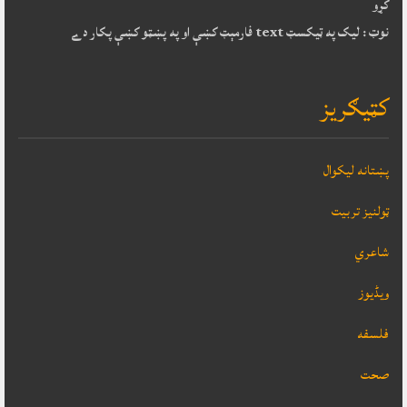
کړو
نوټ : ليک په ټيکسټ text فارمېټ کښې او په پښټو کښې پکار دے
کټيګريز
پښتانه ليکوال
ټولنيز تربيت
شاعري
ویڈیوز
فلسفه
صحت