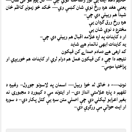
يعنې هغه هره ورځ نوي شان کښې وي— ځکه خو زمونږ کاظم خان
شيدا هم وييلي دي چې–
هره ورځ ورق ګردان يې
مخترع د نوي شان يې
او د کاينات په اړه علامه اقبال هم وييلي دي چې–
يه کاينات ابهی ناتمام هے شايد
که ارهی هے دمادم صداے کن فيکون
نتيجه دا چې د کن فيکون عمل هم دوام لري او کاينات هم خوريږي او
پراختيا مومي–
نوټ—- د خالق له خوا وييل— اسمان په لاسونو جوړول– وغيره د
تفهيم د پاره علامتي انداز دی– او ايتونه مې د کيبورډ د مجبورۍ نه
بغير اعرابو ليکلي دي چې اصلي متن سره يې کتل پکار دي– د سوره
او ايت حوالې مې ورکړې دي–