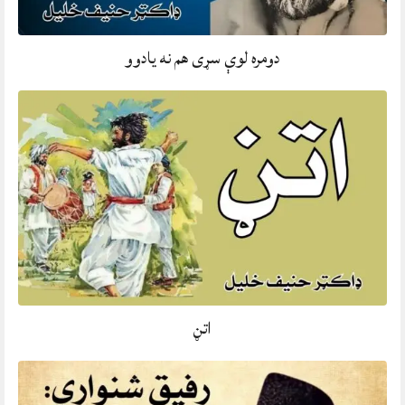
دومره لوې سړی هم نه يادوو
اتڼ