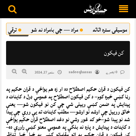
Skip
to
اد — چې بامراد نه شو
ترقي پسند ادب او د پښتو شاعرۍ ځانګړت
content
0
کن فيکون
0 تبصرے
sadeeqhassas
ستمبر 27, 2024
کن فيکون د قران حکيم اصطلاح ده او زه هم يواځې د قران حکيم په
رڼا کښې خبره کوم– د کن فيکون اصطلاح په عمومي ډول د کاينات د
پيدايش په ضمن کښې وييلی شي چې کن نو فيکون شو— يعنې
خالق ووييل چې اوشه نو اوشو— مطلب کاينات ته يې ووې چې پيدا
شه نو پيدا شو–خو که غور وشي نو دغه اصطلاح قران حکيم يواځې
د کاينات د پيدايش د پاره نه بلکې په عمومي معنو کښې راوړې ده–
کن فيکون د قران حکيم په اتو مقاماتو کښې په خپل خپل تناظر