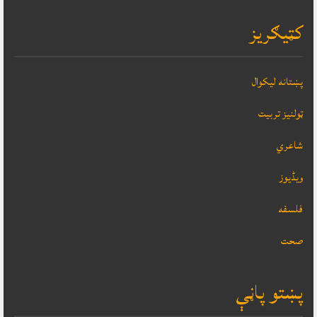
کټيګريز
پښتانه ليکوال
ټولنيز تربيت
شاعري
ویڈیوز
فلسفه
صحت
پښتو پاڼې