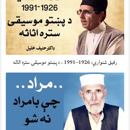
رفيق شنواري: 1926–1991 ، د پښتو موسيقۍ ستره اثاثه