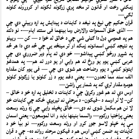
زمکني وخت او قانون تر مخه پرې زرګونه لکونه او کروړونه کلونه
لګي—
قران حکيم چې نيغ په نيغه د کاينات د پيدايش په اړه وييلي دي چې
— الذی خلق السموات والارض وما بينهما فی ستته ايام—- نو دلته
هم په عمومي ډول دا ګڼلی شي چې د خالق له خوا د — کن — وييلو
په نتيجه کښې اسمانونه زمکه او تر مينځه يې چې څه دي دا هر څه
په شپږو ورځو کښې پيداشو— خو دې ته پام ډير ضروري دی چې
عربۍ کښې يوم يو ورځ ته هم وايي او يو دور ته هم— په همدغو
ايتونو کښې د يوم وضاحت هم شوی دی چې — فی يوم کان مقداره
الف سنه مما تعدون—- يعنې دغه يوم د زر کلونو يا زرګونو کلونو
هومره مقدار لري که په شمار يې راشئ—
اوس دې ته هم غور وکړئ چې د کاينات د تخليق په اړه خو د خالق –
کن– لا تر اوسه د –فيکون– د مرحلې نه تيريږي ځکه چې کاينات خو
لا نن هم مکمل شوی نه دی— خالق پخپله وايي چې زه ورته وسعت
يعنې پراختيا ورکوم— والسما بنينها بايد و انا لموسعون– يعنې اسمان
مې په خپلو لاسو جوړ کړو او ورته وسعت ورکوم— نو بيا خو د
کاينات په ضمن کښې اوس هم د فيکون مرحله روانه ده– چې د قران
حکيم دغه ايت يې نور وضاحت کوي چې — کل يوم هو فی شان—