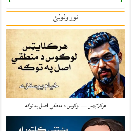
نور ولولئ
هرکلایټس — لوګوس د منطقي اصل په توګه