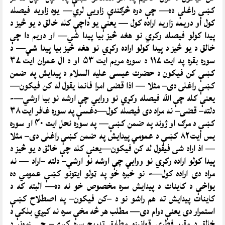
کښې راغلې ده— چې دوه څرګندې زاويې لري— يوه زاويه فيصله
کول او دويمه زاويه اراده کول — يعنې يو داچې کله خالق د يو څيز د
پيدا کولو فيصله وکړي نو هغه څيز بيا پيدا شي— او دويم دا چې
خالق د يو څيز د پيدا کولو اراده وکړي نو هغه څيز بيا پيدا شي— د
سوره بقره په ايت ۱۱۷ د سوره مريم ايت ۵۳ او د ال عمران ايت ۳۷
کښې کن فيکون د حضرت عيسی عليه السلام د پيدايش په ضمن
کښې راغلی دی– مثلا — اذا قضی امرا فانما يقول له کن فيکون—
يعنې کله چې الله فيصله وکړي نو ووايي چې اوشه نو بيا اوشي—-
دلته– قضی– نه مراد دی فيصله کول—دغسې په سوره غافر ايت ۳۸
کښې د مرګ او ژوند په ضمن کښې— په سوره نحل ايت ۴۰ او سوره
يس ايت ۸۲ کښې د عمومي پيدايش په ضمن کښې راغلی دی– مثلا
— اذ اراد شی فيقول له کن فيکون—يعنې کله چې خالق د يو څيز د
پيدا کولو اراده وکړي نو ووايي چې اوشه نو اوشي– دلته –اراد — نه
مراد دی اراده کول—- نو خبره خو په ټولو ايتونو کښې عمومي ده
يواځې د کاينات د پيدايش سره مخصوص خو نه ده— البته که د
کاينات پيدايش ته هم راشو نو د –کن فيکون– په اصطلاح کښې
استمرار دی يعنې دوام دی— مطلب هر څه مخې سره نه کيږي بلکې د
خالق د مقرر فطري قوانينو مطابق تدريج سره کيږي– چې زمونږ د