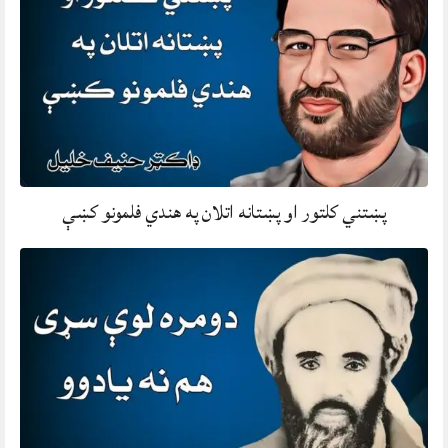
پښتني کلتور او پښتانه اتلان په هندي فلمونو کښې