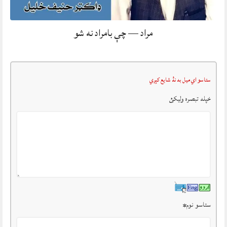
مراد — چې بامراد نه شو
ستاسو اي ميل به نۀ شايع کېږي
خپله تبصرہ وليکئ
ستاسو نوم
*