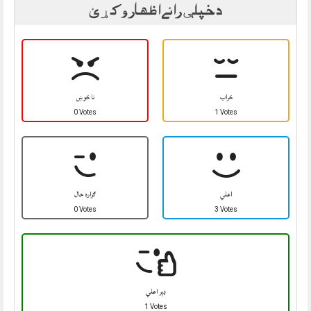
د خپلې رائے اظهار وکړئ
خراب
نا خوښ
0 Votes
1 Votes
اعلي
ګزاره حال
0 Votes
3 Votes
ډېر اعلي
1 Votes