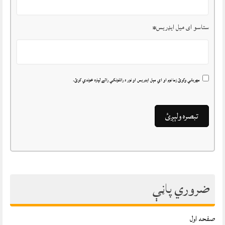
ستاسو ای میل ایډریس
*
مهرباني وکړئ زما نوم او اي مېل ايډريس او نور د راتلونکي رائے لپاره خوندي کړئ.
ضروري پاڼې
صفحه اول