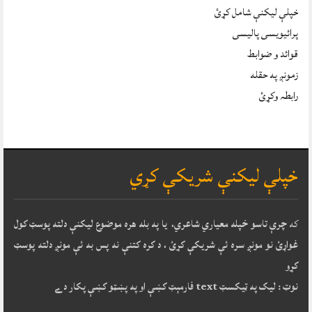
خپلې ليکنې شامل کړئ
پرائیویسی پالیسی
قوائد و ضوابط
زمونږ په حقله
رابطہ وکړئ
خپلې ليکنې شريکې کړي
که
چرې تاسو خپله معياري شاعري، يا په بله هره موضوع ليکنې دلته پوسټ کول
غواړئ نو مونږ سره ئې شريکې کړئ ، د کره کتنې نه پس به ئې مونږ دلته پوسټ
کړو
نوټ : ليک په ټيکسټ text فارمېټ کښې او په پښټو کښې پکار دے