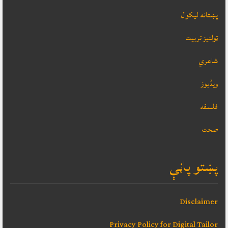
پښتانه ليکوال
ټولنيز تربيت
شاعري
ویڈیوز
فلسفه
صحت
پښتو پاڼې
Disclaimer
Privacy Policy for Digital Tailor