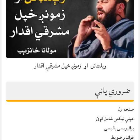
وېلنټائن او زمونږ خپل مشرقي اقدار
ضروري پاڼې
صفحه اول
خپلې ليکنې شامل کړئ
پرائیویسی پالیسی
قوائد و ضوابط