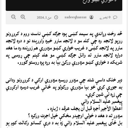
0 تبصرے
sadeeqhassas
مئ 1, 2024
څه وخت وړاندې په سيمه کښی ېوه جرګه کښې ناست ووم د کروړونو
روپو لانجه وه چې کله مو د لانجه مارو خبره واورېده نو د دوه لانجه
مارو په لانجه کښی د غريب خواري کښو مزدوري هم زوړنده وه ما هغه
دواړه لانجه مارو ته وائل جرګه کښې مو هله کېنم چې ړومبی په
شريکه د خواري کښو مزدوري ورکئ بېا به وړه پړه روستو ګورو.
ډېر خلک داسې شته چې مزدور ورسره مزدوري اوکي د کروړونو ودانی
به جوړې کړي خو بېا مزدوري ورکولو په ځائې غريب دومره اوکړوي
چې زړه ئې شين کړي.
پېغمبر عليه السلام وائي
أعطوا الأجير أجره قبل أن يجف عرقه : ژباړه .
مزدور ته د هغه د خولې اوچېدو مخکې خپل اجرت ورکړه ؟
بل ځآی پېغمبر عليه السلام وائي زه به د درې کسانو وکالت کوم ېو