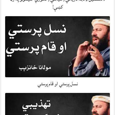
کښې!
نسل پرستي او قام پرستي