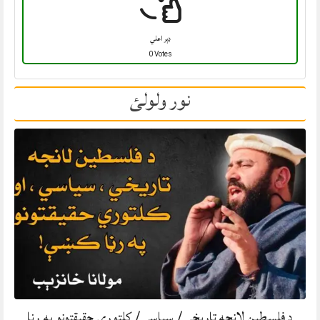
ډېر اعلي
0 Votes
نور ولولئ
د فلسطين لانجه تاريخي/ سیاسي/ کلتوري حقيقتونو په رڼا