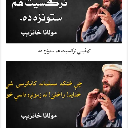
تهذيبي نرګسيت هم ستونزه ده.