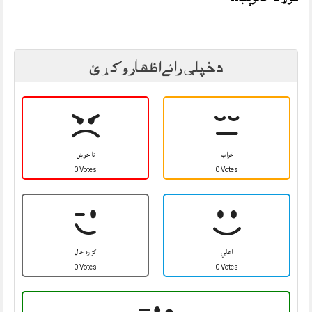
د خپلې رائے اظهار وکړئ
خراب
نا خوښ
0 Votes
0 Votes
اعلي
ګزاره حال
0 Votes
0 Votes