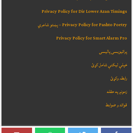
Privacy Policy for Dir Lower Azan Timings
Privacy Policy for Pashto Poetry – پښتو شاعري
Privacy Policy for Smart Alarm Pro
پرائیویسی پالیسی
خپلې ليکنې شامل کړئ
رابطہ وکړئ
زمونږ په حقله
قوائد و ضوابط
دا ويب سائټ
SADEEQ HASSAS
ډيزائن کړے ، که تاسو ته ضرورت وي نو رابطه