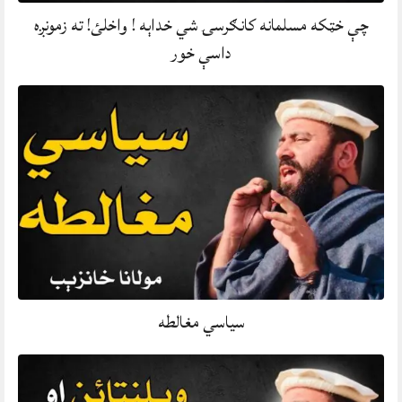
چې خټکه مسلمانه کانګرسۍ شي خداېه ! واخلئ! ته زمونږه
داسې خور
سیاسي مغالطه