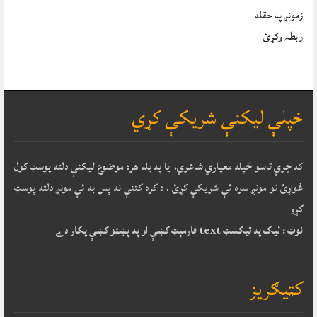
زمونږ په حقله
رابطہ وکړئ
خپلې ليکنې شريکې کړي
که
چرې تاسو خپله معياري شاعري، يا په بله هره موضوع ليکنې دلته پوسټ کول
غواړئ نو مونږ سره ئې شريکې کړئ ، د کره کتنې نه پس به ئې مونږ دلته پوسټ
کړو
نوټ : ليک په ټيکسټ text فارمېټ کښې او په پښټو کښې پکار دے
کټيګريز