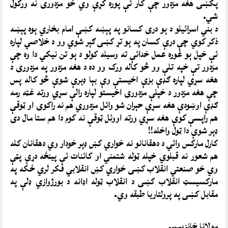
پکښی هغه مزدور چې کار ئې پوره کړې وي خو مزدوری نه ورکول
شي.
د بني اسرائيلو د ېو دری کسانو په پېښه کښې امام بخاري ېوه پېښه
ذکر کوي چې درې کسان په ېو تړ کښی ګېر شوي وو د خلاصي لپاره
ئې خپل ېو غوره عمل خدائې ته وسيله کولو د ېو تن نيکي دا وه چې
مزدور تې خپه تلې وو څو کاله ورک وو ده د هغه مزدور په مزدوری د
هغه سړي لپاره ګډې بزې اخيستې وې بېا ډېرې شوې څو کاله پس
چې هغه مزدور د خپلې مزدوری اخيستو لپاره رالې سړي ورته غټه رمه
ګډې اوښودې هغه سړې حېران شو وائل مزدوري هم نه راکوی او ټوقې
هم راپسې کوې هغه سړي ورته اووئل ټوقې نه کوم دا هم ستا مال دی
ډېر شوې دا ټول واخله!!
کارل مارکس وائي د دهقانانو نه خواري کښ ډېر خودار وي دهقانان کله
هم شعور نه قبلوي خپله ټوله شتمني او کائنات ئې پينځه دړې پټې
وي خو صنعتي انقلاب کښی خواري کښ انقلابي فکر لري ځکه په
مارکسيسټ انقلاب کښی د انقلاب ټوله اډانه د بورژوازي ډلې په
مقابل کښی په پرولتاريا طبقه وي.
مولانا خانزېب..