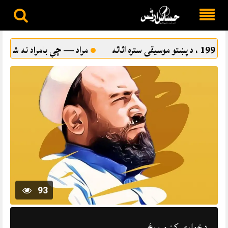
Skip
to
مراد — چې بامراد نه شو
ترقي پسند ادب او د
content
93
د خواري کښو ورځ