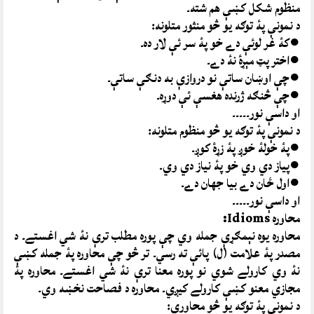
منظوم شکل کښې هم شته۔
د نمونې پۀ توګه يو څو منثور متلونه:
●کۀ غر لوئې دے خو پۀ سر ئې لار ده۔
●اختر پټ مېړۀ نۀ دے۔
●چې اوښان ساتې نو دروازې به دنګې ساتې۔
●چې څنګه ژرنده هغسې ئې دوړه۔
او داسې نور۔۔۔۔۔
د نمونې پۀ توګه يو څو منظوم متلونه:
●پۀ خولۀ خوږ پۀ زړۀ کوږ۔
●پياز دي وي خو پۀ نياز دي وي۔
●اول ځان دے بيا جهان دے۔
او داسې نور۔۔۔۔۔
محاوره Idioms:
محاوره يوه نېمګړې جمله وي چې پوره مطلب ترې نۀ شي اغستے۔ د
مصدر پۀ علامت (ل) پائې ته رسي۔ تر څو چې محاوره پۀ جمله کښې
نۀ وي کارولے شوي نو پوره معنا ترې نۀ شي اغستے۔ محاوره پۀ
مجازي معنو کښې کارولے کيږي۔ محاوره د فصاحت نخښه وي۔
د نمونې پۀ توګه يو څو محاورې: