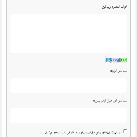
خپله تبصرہ وليکئ
ستاسو نوم
*
ستاسو ای میل ایډریس
*
مهرباني وکړئ زما نوم او اي مېل ايډريس او نور د راتلونکي رائے لپاره خوندي کړئ.