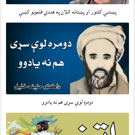
پښتني کلتور او پښتانه اتلان په هندي فلمونو کښې
دومره لوې سړی هم نه يادوو