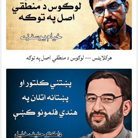
هرکلایټس — لوګوس د منطقي اصل په توګه