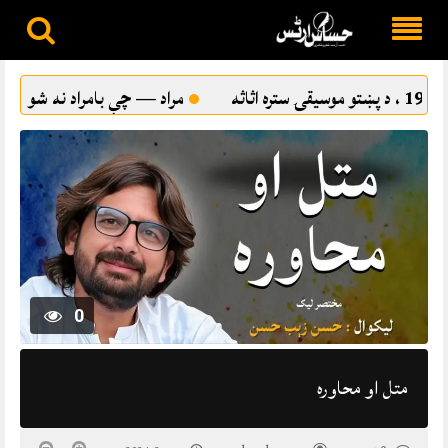
Skip
to
مراد — چې بامراد نه شو
ترقي پسند ادب او د پښتو شاعر
content
0
متل او محاوره