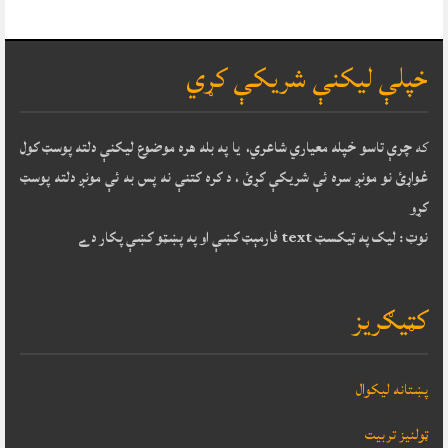
خپلې ليکنې شريکې کړي
که
چرې تاسو خپله معياري شاعري، يا په بله هره موضوع ليکنې دلته پوسټ کول
غواړئ نو مونږ سره ئې شريکې کړئ ، د کره کتنې نه پس به ئې مونږ دلته پوسټ
کړو
نوټ : ليک په ټيکسټ text فارمېټ کښې او په پښټو کښې پکار دے
کټيګريز
پښتانه ليکوال
ټولنيز تربيت