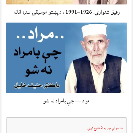
رفيق شنواري: 1926–1991 ، د پښتو موسيقۍ ستره اثاثه
مراد — چې بامراد نه شو
ستاسو اي ميل به نۀ شايع کېږي