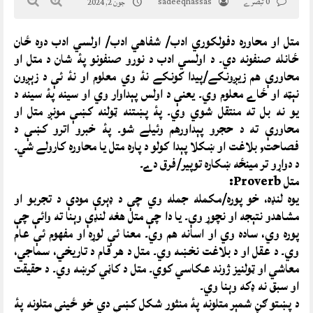
0 تبصرے
sadeeqhassas
جون 2, 2024
متل او محاوره دفولکوري ادب/ شفاهي ادب/ اولسي ادب دوه ځان
ځانله صنفونه دي۔ د اولسي ادب د نورو صنفونو پۀ شان د متل او
محاورې هم زيږونکے/پيدا کونکے نۀ وي معلوم او نۀ ئې د زېږون
نېټه او ځاے معلوم وي۔ یعنې د اولس پېداوار وي او سينه پۀ سينه د
يو نه بل ته منتقل شوي وي۔ پۀ پښتنه ټولنه کښې مونږ متل او
محاورې ته د حجرو پېداورهم وئيلے شو۔ پۀ خبرو اترو کښې د
فصاحت, بلاغت او ښکلا پېدا کولو د پاره متل يا محاوره کارولے شي۔
د دواړو تر مينځه ښکاره توپير/فرق دے۔
متل Proverb:
يوه لنډه، خو پوره/مکمله جمله وي چې د ډېرې مودې د تجربو او
مشاهدو نتېجه او نچوړ وې۔ يا دا چې متل هغه لنډې وېنا ته وائې چې
پوره وي، ساده وي او اسانه هم وي۔ معنا ئې لوړه او مفهوم ئې عام
وي۔ د عقل او د بلاغت نخښه وي۔ متل د هر قام د تاريخي، سماجي،
معاشي او ټولنيز ژوند عکاسي کوي۔ متل د کاڼي کرښه وي۔ د حقيقت
او سبق نه ډکه وېنا وي۔
د پښتو ګڼ شمېر متلونه پۀ منثور شکل کښې دي خو ځينې متلونه پۀ