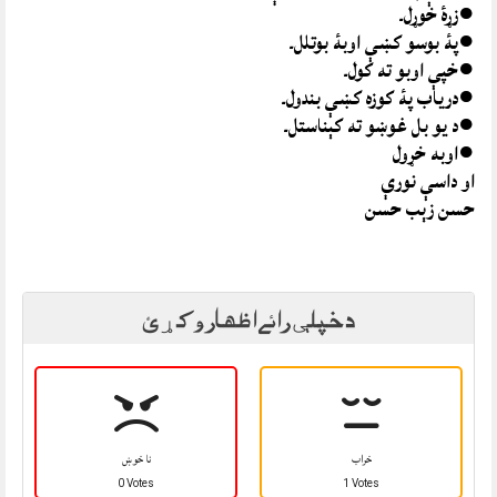
●زړۀ خوړل۔
●پۀ بوسو کښې اوبۀ بوتلل۔
●خپې اوبو ته کول۔
●درياب پۀ کوزه کښې بندول۔
●د يو بل غوښو ته کېناستل۔
●اوبه خړول
او داسې نورې
حسن زېب حسن
د خپلې رائے اظهار وکړئ
خراب
نا خوښ
0 Votes
1 Votes