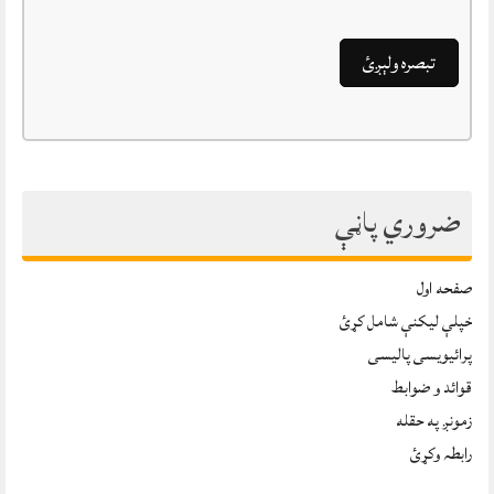
ضروري پاڼې
صفحه اول
خپلې ليکنې شامل کړئ
پرائیویسی پالیسی
قوائد و ضوابط
زمونږ په حقله
رابطہ وکړئ