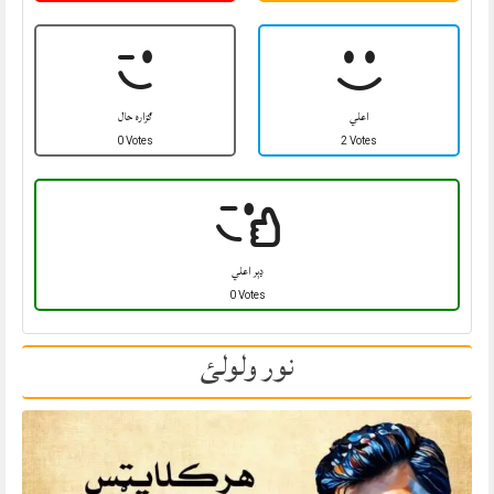
اعلي
ګزاره حال
0 Votes
2 Votes
ډېر اعلي
0 Votes
نور ولولئ