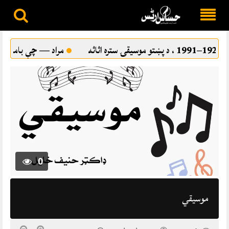
Skip
to
مراد — چې بامراد نه شو
ترقي پسند ادب او 
content
0
موسيقي