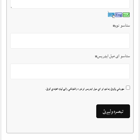
ستاسو نوم
*
ستاسو ای میل ایډریس
*
مهرباني وکړئ زما نوم او اي مېل ايډريس او نور د راتلونکي رائے لپاره خوندي کړئ.