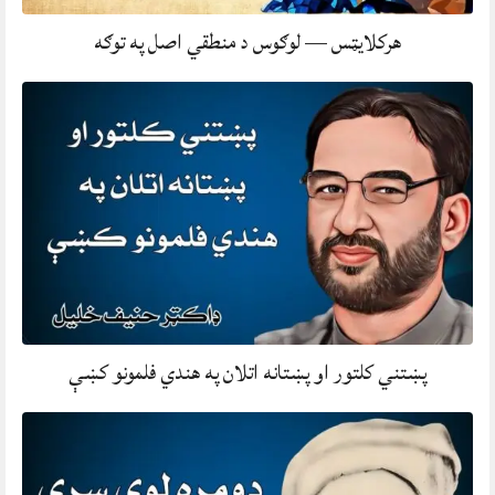
هرکلایټس — لوګوس د منطقي اصل په توګه
پښتني کلتور او پښتانه اتلان په هندي فلمونو کښې