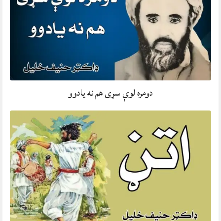
دومره لوې سړی هم نه يادوو