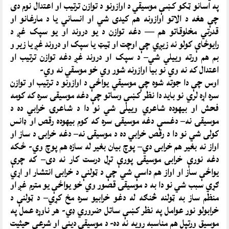
په اسانو ټکو کښې موسيقي د اوازونو د توازن ترتيب او اعتدال نوم دی
چې هغه د الاتو اوازونه هم کيدی شي او انساني يا د مارغانو او
قدرتي مخلوقاتو هم — دغه توازن د يو دروند او يو سپک غږ د
رايوځاې کولو نه زيږي چې اوچت او ټيټ يا سپک او دروند غږ يا زير و
بم هم ورته وييلي شي– د سپک او دروند غږ دغه توازن ترتيب او
اعتدال که نه وي نو بيا اوازونه شور وي خو موسقي نه وي-
اوس چې دا جوته شوه چې موسيقي يواځې د اوازونو د ترتيب او توازن
سره اړه لري نو بايد دا نظر کښې وساتو چې دغه موسيقۍ سره که کومه
فحش او بيهوده شاعري وييلی شي نو دا د شاعرۍ خرابي ده د
موسيقۍ نه– دغسې دغه موسيقۍ سره که کوم بيهوده رقص او ډانس
کولی شي نو دا د رقص خرابي ده د موسيقۍ نه– دغه خرابۍ د ساز او
اواز نه بغير هم خرابۍ دي– پوچ بيان بغير له سازه هم پوچ وي- ځکه
دغه نورې خرابۍ موسيقۍ پورې تړل درست کار نه دی– که چرې
يواځې ساز او اواز هم داسې شي چې د ټولنې د خرابۍ انتشار او اړي
ګړي سبب شي نو دا به د موسيقۍ قصور وي خو يواځې يو مترم غږ او
منظم ساز به ټولنه څنګه له دغو خرابيو سره مخ کړي– د ټولنې د
خرابولو نور عوامل په نظر کښې ساتل ضروري ډي- هر ناوړه عمل په
موسيق ورتپل هم مناسبه رويه نه ده- د موسيقۍ ديني او شرعي حيثيت