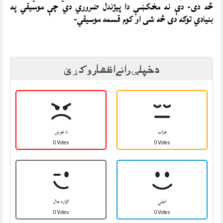
څه دی- دې نه مخکښې دا پيژندل ضروري دي چې موسيقي په
بنيادي توګه دی څه شی او کوم قسمه موسيقي-
د خپلې رائے اظهار وکړئ
خراب
نا خوښ
0 Votes
0 Votes
اعلي
ګزاره حال
0 Votes
0 Votes