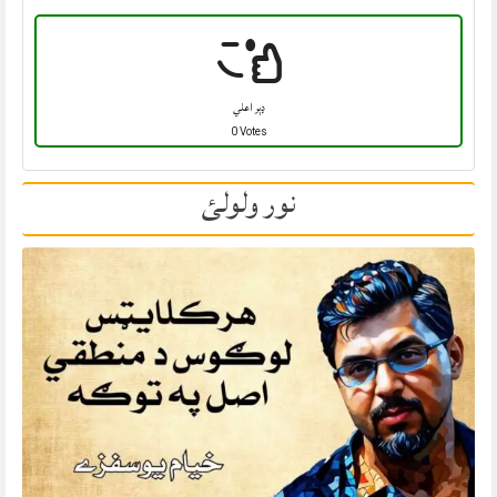
ډېر اعلي
0 Votes
نور ولولئ