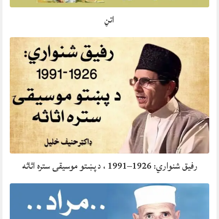
اتڼ
رفيق شنواري: 1926–1991 ، د پښتو موسيقۍ ستره اثاثه