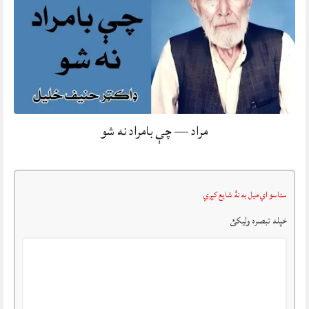
مراد — چې بامراد نه شو
ستاسو اي ميل به نۀ شايع کېږي
خپله تبصرہ وليکئ