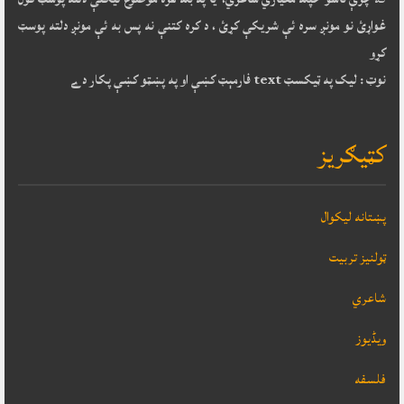
غواړئ نو مونږ سره ئې شريکې کړئ ، د کره کتنې نه پس به ئې مونږ دلته پوسټ
کړو
نوټ : ليک په ټيکسټ text فارمېټ کښې او په پښټو کښې پکار دے
کټيګريز
پښتانه ليکوال
ټولنيز تربيت
شاعري
ویڈیوز
فلسفه