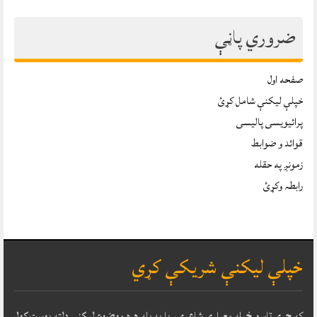
ضروري پاڼې
صفحه اول
خپلې ليکنې شامل کړئ
پرائیویسی پالیسی
قوائد و ضوابط
زمونږ په حقله
رابطہ وکړئ
خپلې ليکنې شريکې کړي
که
چرې تاسو خپله معياري شاعري، يا په بله هره موضوع ليکنې دلته پوسټ کول