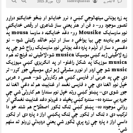
0 تبصرے
sadeeqhassas
جون 8, 2025
په زړه يونانۍ ميتهالوجي کښې د نرو خدايانو او ښځو خدايګڼو دواړو
تصور موجود وو– د فن او هنر يعنې ساز شاعرۍ او رقص خدايګڼې
نوم ماوسايک Mousike وو- دغه خدايګڼه د ماوسا mousa په
نوم هم ياديده چې بيا يواځې د ساز او ترنم خالقه وګڼلی شوه – نو
دغسې د ساز او ترنم د پاره دغه يوناني نوم ماوسايک رواج شو چې په
زړه لاطينۍ ژبه کښې موسيکا musica شو-لاطينۍ نه فرنچ ته هم د
musica موزيکا په شکل راغلو- او په انګريزۍ کښې ميوزيک
music شو چې اردو او نورو مشرقي ژبو ترې موسيقي جوړ کړو– تر
دې چې په عربۍ او فارسۍ کښې هم وکارولی شو– هسې د عربۍ
خپل نوم الغنا دی چې د فارسۍ نغمه او غناييت هم له دغې الغنا نه
جوړ شوی دی– پښتو کښې ورته خپل نوم سندارا هم کارولی شي چې
جرړه يې سندره ده– سندره کښې پخپله د غږونو دغه غناييت نغمګي او
رواني موجوده ده– پښتو کښې ټنګ ټکور اصطلاح هم شته خو دا
ترکيب دی د ټنګ او ټکور چې ټنګ پکښې اواز د پاره دی او ټکور
داسې اواز د پاره چې زړه پرې ټکور شي يعنې درديدلي زړونو ته ملهم
شي-