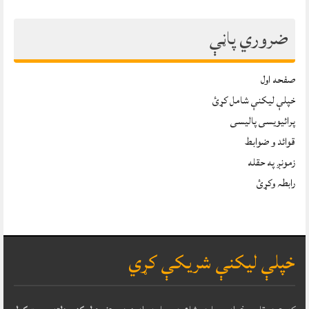
ضروري پاڼې
صفحه اول
خپلې ليکنې شامل کړئ
پرائیویسی پالیسی
قوائد و ضوابط
زمونږ په حقله
رابطہ وکړئ
خپلې ليکنې شريکې کړي