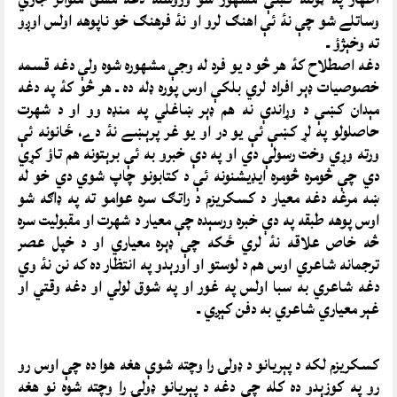
وساتلے شو چې نۀ ئې اهنګ لرو او نۀ فرهنګ خو ناپوهه اولس اوږو
ته وخېژؤ ـ
دغه اصطلاح کۀ هر څو د يو فرد له وجې مشهوره شوه ولې دغه قسمه
خصوصيات ډېر افراد لري بلکې اوس پوره ډله ده ـ هر څو کۀ په دغه
مېدان کښې د وړاندې نه هم ډېر ښاغلي په منډه وو او د شهرت
حاصلولو په لړ کښې ئې يو در او يو غر پرېښے نۀ دے، ځانونه ئې
ورته وړي وخت رسولې دي او په دې خبرو به ئې برېتونه هم تاؤ کړي
دي چې څومره څومره ايډيشنونه ئې د کتابونو چاپ شوي دي خو له
ښه مرغه دغه معيار د کسکريزم د راتګ سره عوامو ته په ډاګه شو
اوس پوهه طبقه په دې خبره ورسېده چې معيار د شهرت او مقبوليت سره
څه خاص علاقه نۀ لري ځکه چې ډېره معياري او د خپل عصر
ترجمانه شاعري اوس هم د لوستو
او اورېدو په انتظار ده که نن نۀ وي
دغه شاعري به سبا اولس په غور او په شوق لولي او دغه وقتي او
غېر معياري شاعري به دفن کېږي ـ
کسکريزم لکه د پېريانو د ډولۍ را وچته شوې هغه هوا ده چې اوس رو
رو په کوزېدو ده کله چې دغه د پېريانو ډولۍ را وچته شوه نو هغه