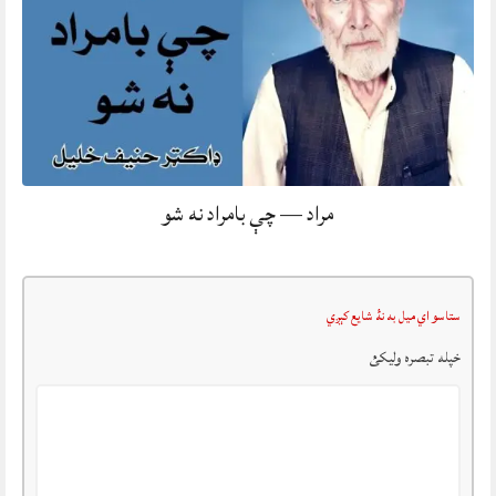
مراد — چې بامراد نه شو
ستاسو اي ميل به نۀ شايع کېږي
خپله تبصرہ وليکئ