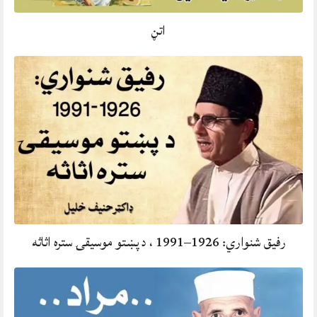
اتڼ
رفيق شنواري: 1926–1991 ، د پښتو موسيقۍ ستره اثاثه