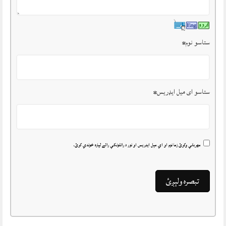
ستاسو نوم
*
ستاسو ای میل ایډریس
*
مهرباني وکړئ زما نوم او اي مېل ايډريس او نور د راتلونکي رائے لپاره خوندي کړئ.