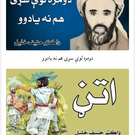
دومره لوې سړی هم نه يادوو