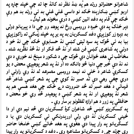
شاعرانو حضراتو ورته هم په ښۀ نظر نه کاتۀ چا ته چې خپله چاړه په
اوبو کښې ښکارېده ځکه نو داسې غلي غلي به ئې ورته بد هم وې
ځکه چې قام په دغه ائين کښې د دوي مخونه هم ليدل ـ
ډېر خلک په دې خبره د وړومبۍ ورځ نه پوهه وو چې دا د پېريانو ډولۍ
به ډېره زر کوزېږي دغه کسکريان به په يړ په خپله زمکې ته راکوزېږي
بيا به ئې څوک په سړه لېټۍ کښې نۀ حسابوي ځکه چې نۀ خو د
دوئي په شاعرۍ کښې فن شته او نۀ څه فکر او نۀ څۀ نظريه شته ـ
مخاطب ئې هغه ځوانان دي څوک چې د شکور د مېنځ نه خوري د دې
نه نۀ دې خبر چې دنيا څو ډانګه ده او نۀ په شعر پوهېږي محض د يو
کسکري شاعر د خلې نه نيمه وړومبۍ مصرعه له نۀ وي راوتې او
دوي چغې وهي دې ته صبر نۀ کوي چې په شعر کښې شاعر څه
فرمائي د هغه صبر ته څه ضرورت دے ځکه چې هغه هسې هم په
شعر نۀ پوهېږي او نۀ په شعر کښې د پوهېدو څه وي خو محض د
حافظې په زور د هم اوازه لفظونو بر مار وي ـ
په کسکريزم کښې څه شاعران کرۀ کسکريان دي څه نيم دي او دا
ځينې کسکريان نۀ دي ولې اورېدونکي ئې کسکريان دي يا د
کسکريانو په وار پيدا دي هغوي په هغه ځائے کښې خامخا حاضر
وي چرته چې د کسکريانو مشاعره وي ـ دغه د کسکريانو په وار پيدا