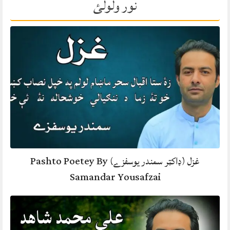
نور ولولئ
غزل (ډاکټر سمندر يوسفزے) Pashto Poetey By
Samandar Yousafzai