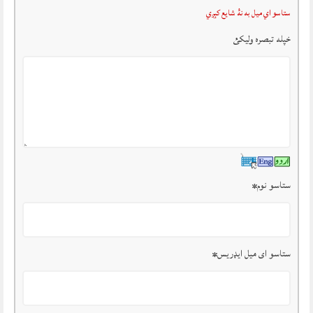
ستاسو اي ميل به نۀ شايع کېږي
خپله تبصرہ وليکئ
ستاسو نوم
*
ستاسو ای میل ایډریس
*