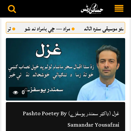
Skip
to
مراد — چې بامراد نه شو
ترقي پسند ادب او د پښتو شاعرۍ ځا
content
0
غزل (ډاکټر سمندر يوسفزے) Pashto Poetey By
Samandar Yousafzai