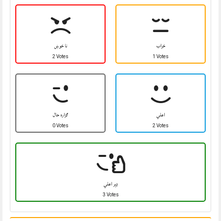
خراب
نا خوښ
2 Votes
1 Votes
اعلي
ګزاره حال
0 Votes
2 Votes
ډېر اعلي
3 Votes