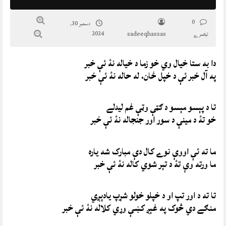
0
دسمبر 30,
2024
تبصرے
sadeeqhassas
دا به ستا خيال وي خو زما د خياله نۀ ئې خبر
په آل خبر ئې د خپل ځان، له حاله نۀ ئې خبر
تا د پېسو مېسو د ګټې وټې غم ليدلے
خو تۀ د مينې د سور اور جنجاله نۀ ئې خبر
ما ته ئې اووې نوے کال دې مبارک شه ياره
ما ورته وې تۀ د تېر شوي کاله نۀ ئې خبر
تا ته د اور تپ او د خپلو خولو شړپ يادېږي
منګے دي څوک په غېږ کښې وړي کلاله نۀ ئې خبر