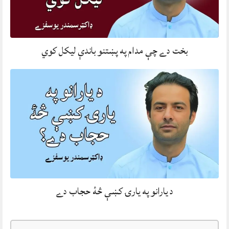
بخت دے چې مدام په پښتنو باندې ليکل کوي
د يارانو په يارۍ کښې څۀ حجاب دے