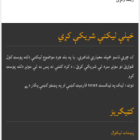
خپلې ليکنې شريکې کړي
که
چرې تاسو خپله معياري شاعري، يا په بله هره موضوع ليکنې دلته پوسټ کول
غواړئ نو مونږ سره ئې شريکې کړئ ، د کره کتنې نه پس به ئې مونږ دلته پوسټ
کړو
نوټ : ليک په ټيکسټ text فارمېټ کښې او په پښټو کښې پکار دے
کټيګريز
پښتانه ليکوال