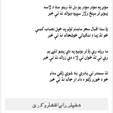
مونږ په مودو مودو يو بل نۀ وينو ستا د لاسه
زمونږ تر مېنځ ولاړ سپېره ديواله نۀ ئې خبر
زۀ ستا اقبال سحر ماښام لولم په خپل نصاب کښې
خو تۀ زما د ننګيالي خوشحاله نۀ ئې خبر
ما ورته وې زۀ تر بونېره په دې پښو تلے يم
وې ئې تۀ ځوان ئې لا د دې زواله نۀ ئې خبر
تۀ سمندر ئې يادوې باد شوې زلفې مدام
خو د خورو زلفو د دام او جاله نۀ ئې خبر
د خپلې رائے اظهار وکړئ