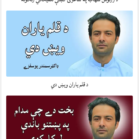
د قلم ياران ويښ دي