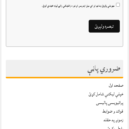
مهرباني وکړئ زما نوم او اي مېل ايډريس او نور د راتلونکي رائے لپاره خوندي کړئ.
ضروري پاڼې
صفحه اول
خپلې ليکنې شامل کړئ
پرائیویسی پالیسی
قوائد و ضوابط
زمونږ په حقله
رابطہ وکړئ