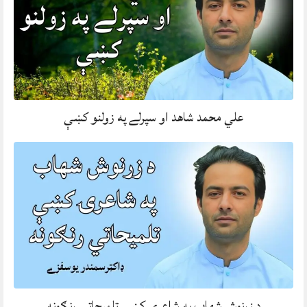
علي محمد شاهد او سپرلے په زولنو کښې
د زرنوش شهاب په شاعرۍ کښې تلميحاتي رنګونه