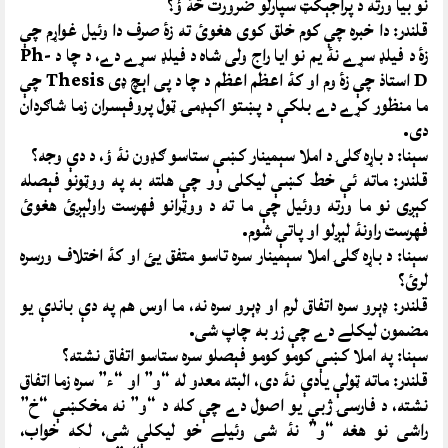
نو بيا ورته د پراجېکټ سپارلو ضرورت څۀ ؤ؟
قلندر: دا خبره چې کوم خلق کوى هغوئ ته زۀ صرف دا وئيل غواړم چې
زۀ د فيلډ سړے نۀ يم نو ايا راج ولى شاه د فيلډ سړے دے، د چا د Ph-
D استاذ چې زۀ وم او کۀ اعظم اعظم د چا د پى اېچ ډى Thesis چې
ما منظور کړے دے بلکې د پښتو اکېډمۍ ټول پروفېسران زما شاګردان
دى.
سېنا: د باړه ګلۍ د املا سېمينار کښې ستاسو ګډون نۀ ؤ، د دې وجه؟
قلندر: ماته ئې خط کښې ليکلى وو چې هلته به په ووټونو فېصله
کېږى نو ما ورته ووئيل چې ما ته د ووټرانو فهرست راولېږئ هغوئ
فهرست راونۀ لېږلو او پاتې شوم.
سېنا: د باړه ګلۍ املا سېمينار سره تاسو متفق يئ او کۀ اختلاف ورسره
لرئ؟
قلندر: ډېرو سره اتفاق لرم او ډېرو سره نه، ما اوس هم په دې باندې يو
مضمون ليکلے دے چې زر به چاپ شى.
سېنا: په املا کښې کومو کومو فېصلو سره ستاسو اتفاق نشته؟
قلندر: ماته ټولې يادې نۀ دى، البته معدو له “و” او “ء” سره زما اتفاق
نشته، د فارسۍ ژبې يو اصول دے چې کله د “و” نه مخکښې “خ”
راشى نو هغه “و” نۀ شى وئيلے خو ليکلې شى، لکه خواب،