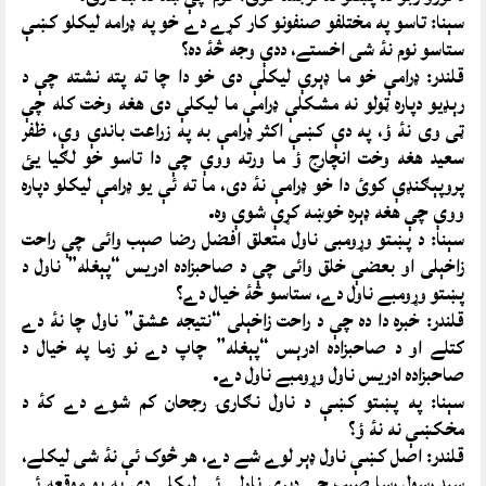
سېنا: تاسو په مختلفو صنفونو کار کړے دے خو په ډرامه ليکلو کښې
ستاسو نوم نۀ شى اخستے، ددې وجه څۀ ده؟
قلندر: ډرامې خو ما ډېرې ليکلې دى خو دا چا ته پته نشته چې د
رېډيو دپاره ټولو نه مشکلې ډرامې ما ليکلې دى هغه وخت کله چې
ټى وى نۀ ؤ، په دې کښې اکثر ډرامې به په زراعت باندې وې، ظفر
سعيد هغه وخت انچارج ؤ ما ورته ووې چې دا تاسو خو لګيا يئ
پروپېګنډې کوئ دا خو ډرامې نۀ دى، ما ته ئې يو ډرامې ليکلو دپاره
ووې چې هغه ډېره خوښه کړې شوې وه.
سېنا: د پښتو وړومبى ناول متعلق افضل رضا صېب وائى چې راحت
زاخېلى او بعضې خلق وائى چې د صاحبزاده ادريس “پېغله” ناول د
پښتو وړومبے ناول دے، ستاسو څۀ خيال دے؟
قلندر: خبره دا ده چې د راحت زاخېلى “نتيجه عشق” ناول چا نۀ دے
کتلے او د صاحبزاده ادرېس “پېغله” چاپ دے نو زما په خيال د
صاحبزاده ادريس ناول وړومبے ناول دے.
سېنا: په پښتو کښې د ناول نګارۍ رجحان کم شوے دے کۀ د
مخکښې نه نۀ ؤ؟
قلندر: اصل کښې ناول ډېر لوے شے دے، هر څوک ئې نۀ شى ليکلے،
سيد رسول رسا صېب چې ډېرې ناولې ئې ليکلى دى په يو موقعه ئې