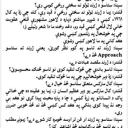
سېنا: ستاسو د ژوند ټولو نه سختې ورځې کومې وې؟
قلندر: زما د ژوند ټولو نه سختې ورځې د قېد وې، کله چې زۀ په کال
١٩٦١ء کښې د شپږو مياشتو دپاره د لاهور مشهورې قلعې عقوبت
خانې لال قلعې کښې قېد وم، دغه وخت ما دا شعر وئيلے ؤ:
چې په خوشحال په رنتمبور کښې وشوې
هغه کانې په ما لاهور کښې وشوې
سېنا: ژوند ته تاسو په کوم نظر ګورئ، يعنې ژوند ته ستاسو
Approach څۀ دے؟
قلندر: د ژوند مقصد عبادت دے.
سېنا: تاسو باندې چې څوک تنقيد کوى نو تاسو څنګه محسوسوئ؟
قلندر: زۀ ډېر خوشحالېږم چې په ما څوک تنقيد کوى.
سېنا: کال مارکس متعلق ستاسو څۀ خيال دے؟
قلندر: کال مارکس يو ډېر عظيم انسان ؤ، زما يو عقيده ده چې خدائې
پاک د انسانانو په زړۀ کښې د چا د پاره محبت پېدا کړى نو هغه بې
وجه نۀ پېدا کوى بلکې په هغه کس کښې څۀ نه څۀ خوبى ضرور
وى.
سېنا: ستاسو په ژوند او فن تر اوسه څومره کار شوے دے؟ زمونږ مطلب
دے په تاسو څۀ پروګرامونه څۀ اشاعتى کار؟