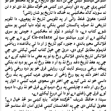
اسلامى مياشتو کښې چې نن دلته کوم تاريخ دے نو په مختلفو علاقو
کښې پرې چې په دې اوسنى دور کښې هم څوک متفق نۀ دى نو د نن
نه سوونه کاله مخکښې به څنګه دا تاريخ يو شان راشى؟
قلندر: هغوئ غلط وائى او په تقويمى تاريخ نۀ پوهېږى، دا تقويم
تاريخى نۀ صرف پاکستان کښې بلکې په ټوله دنيا کښې يو منلے
شوے کتاب دے. دا کېلنډر د ټولو نه مخکښې د جرمنى يو سړى
ليکلے دے او نورو مياشتو سره ئې Co-relate کړے دے چې په
فلانکى محرم باندې د جنورء کوم تاريخ ؤ او دا ئې باقاعده د رياضۍ
فارمولو مطابق کړى دى، دوئ چې خپل کتاب کښې ليکلى دى چې
فلانکى تاريخ باندې فلانکۍ ورځ وه نو په هغې ما دا تنقيد کړے دے
چې په هغۀ تاريخ دغه ورځ نۀ وه او د هغۀ ورځ نه مې يو دوه نه بلکې
پينځه ورځې وروستو ثابت کړو، روايتى فرق خو يو دوه ورځې راځى
لکه اختر دلته په يوه ورځ راځى او سعودى عرب کښې په بله ورځ،
داسې خو نه شى کېدے چې اختر دې سعودى عرب کښې د اتوار په
ورځ وى او دلته د چارشنبې په ورځ، دومره لوے فرق خو نۀ وى، دا دومره
لوے فرق چې راغلے دے نو دا ئې دروغ ليکلے دے.
سېنا: د حافظ شريف “څرګنده خزانه” باره کښې مو څۀ خيال دے؟
هغوئ ليکلى دى چې په افغانستان کښې غازى امان الله ستاسو څۀ