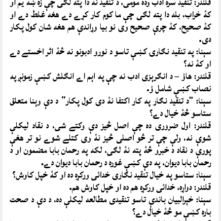
قلندر: تنقيد سره ادب وده مومى، د تنقيد نه دا پته لګى چې زۀ ښۀ يم او
کۀ خراب، بله دا پته لګى چې ما کوم کار کړے دے هغه غلط دے او
کۀ صحيح، کۀ چرې صحيح وى نو بيا وړاندې هم هغه شان کول پکار
دى.
سېنا: په تنقيد نګارۍ کښې تاسو د نورو ادبونو نه څۀ اثر اخستے دے
او کۀ نه؟
قلندر: هاؤ – د انګرېزى ادب نه چې په اېم اے انګلش کښې زمونږ په
نصاب کښې شامل ؤ.
سېنا: “د تنقيد نګار په کار اکتفا نۀ دى کول پکار” د دې وېنا متعلق
ستاسو څۀ خيال دے؟
قلندر: اول ضرورى ده چې اصل څيز دې وکتے شى، د نقاد ليکلې
شوې نه، ولې چې تر څو اصلى څيز نۀ وى کتلے شوے نو تر هغې
پورې د نقاد د خبرو څۀ پته نۀ لګى، لکه په رحمان بابا مضمون او د
رحمان بابا ديوان، په دې کښې غوره د رحمان بابا ديوان دے.
سېنا: ستاسو په خيال تنقيد نګارى خدائى ورکړه ده او کۀ خپل کاوش؟
قلندر: دواړه، خدائى ورکړه هم ده او خپل کاوش هم.
سېنا: خېرالبيان باندې تاسو تنقيدى مطالعه ليکلې ده، د دې د صحت
باره کښې مو څۀ خيال دے؟