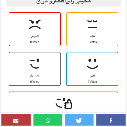
خراب
نا خوښ
0 Votes
0 Votes
اعلي
ګزاره حال
0 Votes
0 Votes
ډېر اعلي
0 Votes