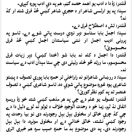
قلندر: زۀ دا د ادب يو اهمه حصه ګڼم، هم په دې ادب پوره کېږى.
سېنا: په يو اولسى شاعر او د حجرې شاعر کښې څۀ فرق شته او کۀ
نه؟
قلندر: تش د اصطلاح فرق دے.
سېنا: اجمل بابا ستاسو ډېر نزدې دوست پاتې شوے دے، تاسو په
پرونى اديب اجمل او نننى سياستدان اجمل کښې څۀ فرق
محسوسوئ؟
قلندر: دا اجمل د کله نه بابا شو (خندا کښې) ډېر زيات فرق
محسوسوم، ما ورته څو ځله وئيلى دى چې ستا مېدان ادب دے سياست
نه.
سېنا: د روښانى شاعرانو نه راواخلې تر حمزه بابا پورې تصوف د پښتو
شاعرۍ يوه غوره موضوع پاتې شوې ده، تاسو شاعرۍ کښې د تصوف
عنصر ته په کوم نظر ګورئ؟
قلندر: تصوف يو علم دے چې په هر مذهب کښې شته خو زۀ ورسره
اتفاق نۀ لرم، زما خو د وحدت الوجود خلاف د ټولو نه لوے دليل دا دے
چې کۀ چرې خالق او مخلوق بېل بېل وجودونه دى نو بيا وحدت په
وجود کښې نشته، خالق خدائې دے او مخلوق مونږه، دا بېل بېل
وجودونه دى، په دې موضوع به ما حمزه صېب سره هم خبرې اترې