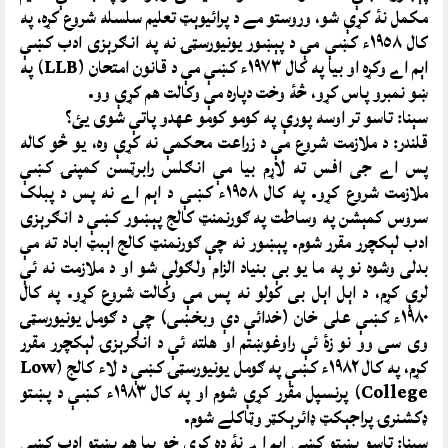
مکمل نۀ کړې شو، وروستو مے د پرائيوېټ تعليم سلسله شروع کړه، په
کال ١٩٥٨ء کښې مې د پېښور يونيورسټۍ نه په انګرېزى ادب کښې
اېم اے وکړه او بيا په کال ١٩٧٣ء کښې مې د قانون امتحان (LLB) په
ښو نمبرو پاس کړو، څۀ وخت دپاره مې وکالت هم کړې وو.
سېنا: تاسو تر اوسه پورې په کومو کومو عهدو پاتې شوى يئ؟
قلندر: د ملازمت شروع مې د زراعت محکمې نه کړې وه، يو څو کاله
پس اے جى افس ته لاړم بيا مې انګلس رابرټسن کمپنۍ کښې
ملازمت شروع کړو. په کال ١٩٥٨ء کښې د اېم اے نه پس د پبلک
سروس کمېشن په وساطت په ګورنمنټ کالج پېښور کښې د انګرېزى
ادب لېکچرر مقرر شوم. پېښور نه چې ګورنمنټ کالج اېبټ اباد ته مې
بدلى وشوه نو په ما يو بې بنياد الزام ولګولې شو او د ملازمت نه ئې
لرې کړم، د اېل اېل بى کولو نه پس مې وکالت شروع کړو. په کال
١٩٨٠ء کښې على خان (خدائې دې وبخښى) چې د ګومل يونيورسټۍ
وى سى وو نو زۀ ئې راوغوښتم او هلته ئې د انګرېزۍ لېکچرر مقرر
کړم، په کال ١٩٨٢ء کښې په ګومل يونيورسټۍ کښې د لاء کالج (Low
College) پرنسپل مقرر کړې شوم او په کال ١٩٨٣ء کښې د پښتو
ډکشنرۍ پراجېکټ ډائرېکټر وټاکلے شوم.
سېنا: تاسو پښتو کښې اېم اے نۀ ده کړې خو بيا هم پښتو ادب کښې