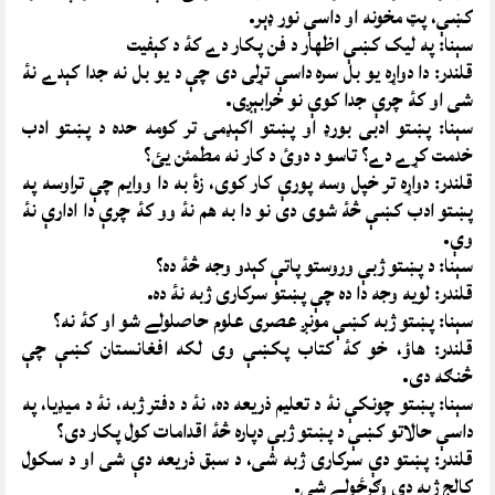
کښې، پټ مخونه او داسې نور ډېر.
سېنا: په ليک کښې اظهار د فن پکار دے کۀ د کېفيت
قلندر: دا دواړه يو بل سره داسې تړلى دى چې د يو بل نه جدا کېدے نۀ
شى او کۀ چرې جدا کوې نو خرابېږى.
سېنا: پښتو ادبى بورډ او پښتو اکېډمۍ تر کومه حده د پښتو ادب
خدمت کړے دے؟ تاسو د دوئ د کار نه مطمئن يئ؟
قلندر: دواړه تر خپل وسه پورې کار کوى، زۀ به دا ووايم چې تراوسه په
پښتو ادب کښې څۀ شوى دى نو دا به هم نۀ وو کۀ چرې دا ادارې نۀ
وې.
سېنا: د پښتو ژبې وروستو پاتې کېدو وجه څۀ ده؟
قلندر: لويه وجه دا ده چې پښتو سرکارى ژبه نۀ ده.
سېنا: پښتو ژبه کښې مونږ عصرى علوم حاصلولے شو او کۀ نه؟
قلندر: هاؤ، خو کۀ کتاب پکښې وى لکه افغانستان کښې چې
څنګه دى.
سېنا: پښتو چونکې نۀ د تعليم ذريعه ده، نۀ د دفتر ژبه، نۀ د ميډيا، په
داسې حالاتو کښې د پښتو ژبې دپاره څۀ اقدامات کول پکار دى؟
قلندر: پښتو دې سرکارى ژبه شى، د سبق ذريعه دې شى او د سکول
کالج ژبه دې وګرځولے شى.