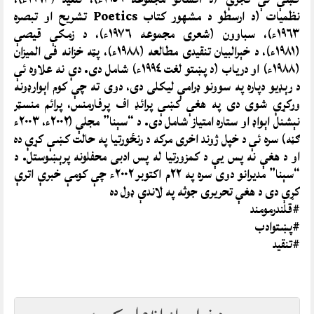
نظميات (د ارسطو د مشهور کتاب Poetics تشريح او تبصره
١٩٦٣ء)، سباوون (شعرى مجموعه ١٩٧٦ء)، د زمکې قيصې
(١٩٨١ء)، د خېرالبيان تنقيدى مطالعه (١٩٨٨ء)، پټه خزانه فى الميزان
(١٩٨٨ء) او درياب (د پښتو لغت ١٩٩٤ء) شامل دى. دې نه علاوه ئې
د رېډيو دپاره په سوونو ډرامې ليکلى دى، دوى ته چې کوم اېوارډونه
ورکړې شوى دى په هغې کښې پرائډ اف پرفارمنس، پرائم منسټر
نېشنل اېواډ او ستاره امتياز شامل دى. د “سېنا” مجلې (٢٠٠٢ء، ٢٠٠٣ء
ګڼه) سره ئې د خپل ژوند اخرى مرکه د رنځورتيا په حالت کښې کړې ده
او د هغې نه پس يې د کمزورتيا له پس ادبى محفلونه پرېښوستل. د
“سېنا” مديرانو دوى سره په ٢٢م اکتوبر ٢٠٠٢ء چې کومې خبرې اترې
کړې دى د هغې تحريرى جوثه په لاندې ډول ده
#قلندرمومند
#پښتوادب
#تنقید
د خپلې رائے اظهار وکړئ