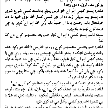
يو لوړ مقام لرئ، د دې وجه؟
قلندر: پښتو کښې اېم اے خو اوس زمونږ ياداشت کښې شروع شوې
ده. پښتو زما مورنۍ ژبه ده او دې کښې کمال څۀ نوې خبره نۀ ده.
خوشحال بابا، رحمان بابا او حميد بابا ولې څۀ اېم اے کړې وه چې
دومره لوے نومونه يادېږى.
سېنا: تاسو پښتو کښې د اېم اے کولو ضرورت محسوس کړے دے کۀ
نه؟
قلندر: ضرورت مې محسوس کړے وو، يو ځل مې داخله هم وکړه، هغه
وخت پرېشان خټک د پښتو څانګې چېرمئېن وو، ما ورته ووې چې زۀ
پښتو کښې اېم اے کول غواړم، هغۀ راته اول وئيل چې ښه ده زۀ به درله
داخله وکړمه خو چې وخت راغے نو وئيل ئې “مۀ کوه” ما ترې تپوس
وکړو چې ولې ئې نۀ کوم؟ هغه راته جواب راکړو چې ستا پرچې به مونږ
چاته د کتو دپاره استوو؟.
سېنا: پښتو ادب کښې تاسو په کومو کومو صنفونو کار کړے دے؟
قلندر: ما تقريباً په هر صنف کار کړے دے، غزل، نظم، چاربېته، لوبه،
سندره، ډرامه، افسانه، قيصې، تخليقى ليکونه او تنقيد. ددې نه علاوه
بې شمېره اخبارونو کښې ليکل مې هم کړى دى.
سېنا: د يو نقاد په حېث چې ستاسو کوم مقام دے هغه تراوسه چا نۀ