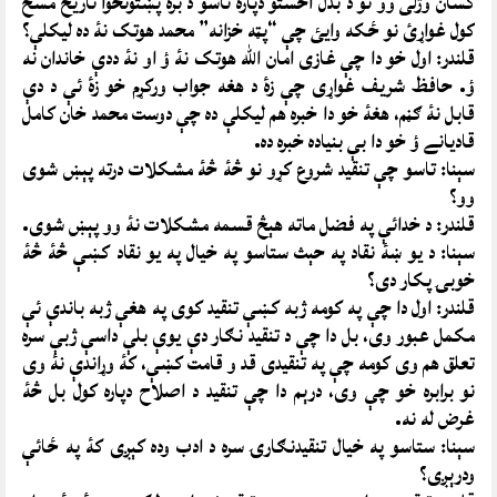
کسان وژلى وو نو د بدل اخستو دپاره تاسو د بره پښتونخوا تاريخ مسح
کول غواړئ نو ځکه وايئ چې “پټه خزانه” محمد هوتک نۀ ده ليکلې؟
قلندر: اول خو دا چې غازى امان الله هوتک نۀ ؤ او نۀ ددې خاندان نه
ؤ. حافظ شريف غواړى چې زۀ د هغه جواب ورکړم خو زۀ ئې د دې
قابل نۀ ګڼم، هغۀ خو دا خبره هم ليکلې ده چې دوست محمد خان کامل
قاديانے ؤ خو دا بې بنياده خبره ده.
سېنا: تاسو چې تنقيد شروع کړو نو څۀ څۀ مشکلات درته پېښ شوى
وو؟
قلندر: د خدائې په فضل ماته هېڅ قسمه مشکلات نۀ وو پېښ شوى.
سېنا: د يو ښۀ نقاد په حېث ستاسو په خيال په يو نقاد کښې څۀ څۀ
خوبۍ پکار دى؟
قلندر: اول دا چې په کومه ژبه کښې تنقيد کوى په هغې ژبه باندې ئې
مکمل عبور وى، بل دا چې د تنقيد نګار دې يوې بلې داسې ژبې سره
تعلق هم وى کومه چې په تنقيدى قد و قامت کښې، کۀ وړاندې نۀ وى
نو برابره خو چې وى، درېم دا چې تنقيد د اصلاح دپاره کول بل څۀ
غرض له نه.
سېنا: ستاسو په خيال تنقيدنګارۍ سره د ادب وده کېږى کۀ په ځائې
ودرېږى؟