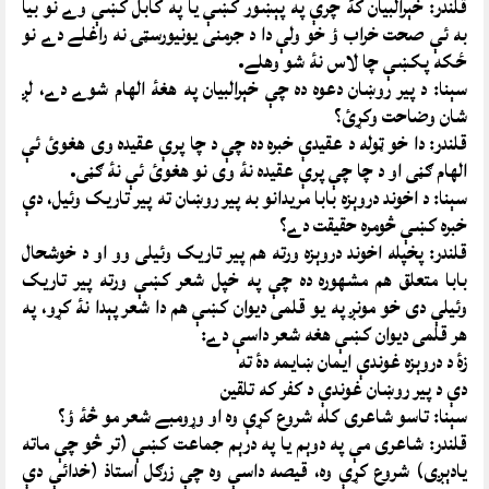
قلندر: خېرالبيان کۀ چرې په پېښور کښې يا په کابل کښې وے نو بيا
به ئې صحت خراب ؤ خو ولې دا د جرمنى يونيورسټۍ نه راغلے دے نو
ځکه پکښې چا لاس نۀ شو وهلے.
سېنا: د پير روښان دعوه ده چې خېرالبيان په هغۀ الهام شوے دے، لږ
شان وضاحت وکړئ؟
قلندر: دا خو ټوله د عقيدې خبره ده چې د چا پرې عقيده وى هغوئ ئې
الهام ګڼى او د چا چې پرې عقيده نۀ وى نو هغوئ ئې نۀ ګڼى.
سېنا: د اخوند دروېزه بابا مريدانو به پير روښان ته پير تاريک وئيل، دې
خبره کښې څومره حقيقت دے؟
قلندر: پخپله اخوند دروېزه ورته هم پير تاريک وئيلى وو او د خوشحال
بابا متعلق هم مشهوره ده چې په خپل شعر کښې ورته پير تاريک
وئيلې دى خو مونږ په يو قلمى ديوان کښې هم دا شعر پېدا نۀ کړو، په
هر قلمى ديوان کښې هغه شعر داسې دے:
زۀ د دروېزه غوندې ايمان ښايمه دۀ ته
دې د پير روښان غوندې د کفر که تلقين
سېنا: تاسو شاعرى کله شروع کړې وه او وړومبے شعر مو څۀ ؤ؟
قلندر: شاعرى مې په دوېم يا په درېم جماعت کښې (تر څو چې ماته
يادېږى) شروع کړې وه، قيصه داسې وه چې زرګل استاذ (خدائې دې