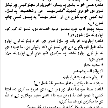
قلندر: هسې خو ما باندې په رسالو، اخبارونو او مجلو کښې ډېر ليکل
شوى دى خو درې کتابونه “قلندر مومند – فن او شخصيت” په اسلام
اباد کښې چاپ شوے دے او “قلندر مومند” په پېښور کښې چاپ
شوے دے.
سېنا: پښتو ادب دپاره ستاسو دومره خدمات دى، تاسو ته کوم کوم
اېوارډونه ملاؤ شوى دى؟
قلندر: اېوارډونه خو راته ډېر ملاؤ شوى دى، خو د ټولو نه لوے اېوارډ
ماته خپل قوم راکړے دے چې تاسو ئې دلته رالېږلى يئ، ما دپاره د دې
نه بل لوے اېوارډ نشته، په سرکارى طور درې لوے اېوارډونه ملاؤ
شوى دى:
١: ستاره امتياز
٢: پرائډ اف پرفارمنس
٣: پرائم منسټر نېشنل اېوارډ.
سېنا: د سېنا مېګزين متعلق ستاسو څۀ خيال دے؟
قلندر: سېنا سره زما تعلق ډېر زوړ دے، ددې شروع ما کړې ده، ابتدا
کښې دا دومره غټ نۀ ؤ، نن سبا دا د اعلىٰ معيار مېګزين دے او الله
دې دا مېګزين نور هم ښۀ کړى.
سېنا: د خېبر مېډيکل کالج طالب علمانو ته څۀ پېغام؟