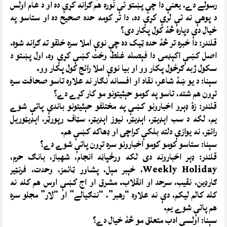
رسولے دے، يعنې دا چې پښتو ئې نوره هم ګرانه کړې ده او د عام اولس
د پوهې نه ئې لرې کړې ده، دا تر کومه حده صحيح ده او ستاسو په
خيال دې دپاره څۀ کول پکار دى؟
قلندر: دا خبره تر څۀ حده ټيک ده چې نوې املا سره خلقو ته ګرانه شوه،
اصل کښې اکېډمۍ دا فېصله غلط وخت کښې کړې وه، اول پښتو د
سکول ژبه ګرځول پکار وو او بيا نوې املا رائج کول پکار وو.
سېنا: د يو ښۀ شاعر، نقاد او افسانه نګار نه علاوه تاسو صحافت سره
تړون هم شته، تاسو په کومو حېثيتونو مو کار کړے دے؟
قلندر: زۀ ډېرو اخبارونو کښې په مختلفو حېثيتونو باندې پاتې شوے
يم، لکه د سب اېډيټر، اېډيټر، نيوز اېډيټر، سټاف رپورټر، اېډيټوريل
رائټر، نه يوازې دلته بلکې کراچۍ او ډهاکه کښې هم.
سېنا: ستاسو کومو کومو اخبارونو سره تړون پاتې شوے دے؟
قلندر: ډېر اخبارونه دى لکه ورځپاڼه انجام، شهباز، بانګ حرم،
Weekly Holiday، خېبر مېل، پشاور ټائمز، وحدت، فرنټير
ګارډين، نقيب، سرحد او انقلاب. مشرق او اج کښې اوس هم کله نه
کله کالم ليکم، دې نه علاوه “رهبر”، “ننګيالے” او “لار” مجلو سره
هم پاتې شوے يم.
سېنا: اولسى ادب متعلق مو څۀ خيال دے؟