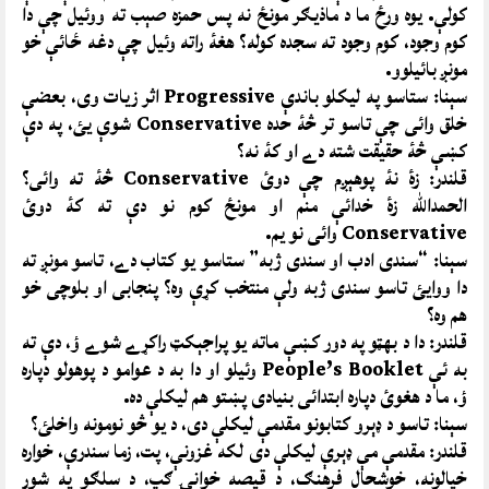
کولې. يوه ورځ ما د ماذيګر مونځ نه پس حمزه صېب ته ووئيل چې دا
کوم وجود، کوم وجود ته سجده کوله؟ هغۀ راته وئيل چې دغه ځائې خو
مونږ بائيلوو.
سېنا: ستاسو په ليکلو باندې Progressive اثر زيات وى، بعضې
خلق وائى چې تاسو تر څۀ حده Conservative شوې يئ، په دې
کښې څۀ حقيقت شته دے او کۀ نه؟
قلندر: زۀ نۀ پوهېږم چې دوئ Conservative څۀ ته وائى؟
الحمدالله زۀ خدائې منم او مونځ کوم نو دې ته کۀ دوئ
Conservative وائى نو يم.
سېنا: “سندى ادب او سندى ژبه” ستاسو يو کتاب دے، تاسو مونږ ته
دا ووايئ تاسو سندى ژبه ولې منتخب کړې وه؟ پنجابى او بلوچى خو
هم وه؟
قلندر: دا د بهټو په دور کښې ماته يو پراجېکټ راکړے شوے ؤ، دې ته
به ئې People’s Booklet وئيلو او دا به د عوامو د پوهولو دپاره
ؤ، ما د هغوئ دپاره ابتدائى بنيادى پښتو هم ليکلې ده.
سېنا: تاسو د ډېرو کتابونو مقدمې ليکلې دى، د يو څو نومونه واخلئ؟
قلندر: مقدمې مې ډېرې ليکلې دى لکه غزونې، پت، زما سندرې، خواره
خيالونه، خوشحال فرهنګ، د قيصه خوانۍ ګپ، د سلګو په شور