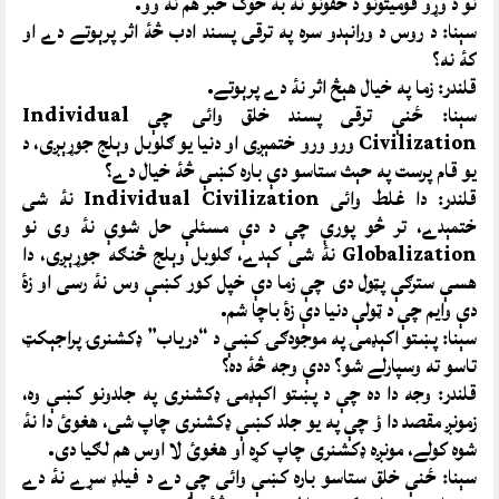
نو د وړو قوميتونو د حقونو نه به څوک خبر هم نۀ وو.
سېنا: د روس د ورانېدو سره په ترقى پسند ادب څۀ اثر پرېوتے دے او
کۀ نه؟
قلندر: زما په خيال هېڅ اثر نۀ دے پرېوتے.
سېنا: ځنې ترقى پسند خلق وائى چې Individual
Civilization ورو ورو ختمېږى او دنيا يو ګلوبل وېلج جوړېږى، د
يو قام پرست په حېث ستاسو دې باره کښې څۀ خيال دے؟
قلندر: دا غلط وائى Individual Civilization نۀ شى
ختمېدے، تر څو پورې چې د دې مسئلې حل شوې نۀ وى نو
Globalization نۀ شى کېدے، ګلوبل وېلج څنګه جوړېږى، دا
هسې سترګې پټول دى چې زما دې خپل کور کښې وس نۀ رسى او زۀ
دې وايم چې د ټولې دنيا دې زۀ باچا شم.
سېنا: پښتو اکېډمۍ په موجودګۍ کښې د “درياب” ډکشنرۍ پراجېکټ
تاسو ته وسپارلے شو؟ ددې وجه څۀ ده؟
قلندر: وجه دا ده چې د پښتو اکېډمۍ ډکشنرى په جلدونو کښې وه،
زمونږ مقصد دا ؤ چې په يو جلد کښې ډکشنرى چاپ شى، هغوئ دا نۀ
شوه کولے، مونږه ډکشنرى چاپ کړه او هغوئ لا اوس هم لګيا دى.
سېنا: ځنې خلق ستاسو باره کښې وائى چې دے د فيلډ سړے نۀ دے