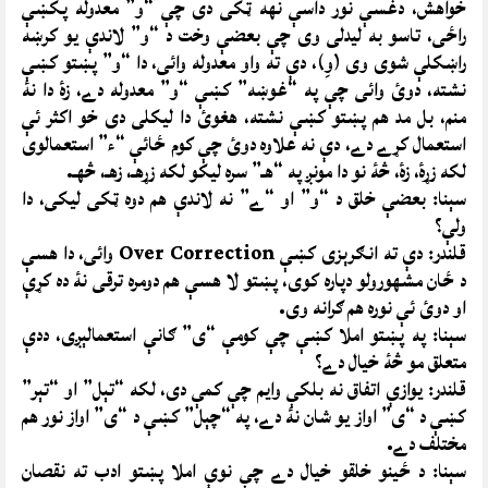
خواهش، دغسې نور داسې نهه ټکى دى چې “و” معدوله پکښې
راځى، تاسو به ليدلى وى چې بعضې وخت د “و” لاندې يو کرښه
راښکلې شوى وى (وِ)، دې ته واو معدوله وائى، دا “و” پښتو کښې
نشته، دوئ وائى چې په “غوښه” کښې “و” معدوله دے، زۀ دا نۀ
منم، بل مد هم پښتو کښې نشته، هغوئ دا ليکلى دى خو اکثر ئې
استعمال کړے دے، دې نه علاوه دوئ چې کوم ځائې “ء” استعمالوى
لکه زړۀ، زۀ، څۀ نو دا مونږ په “هـ” سره ليکو لکه زړهـ، زهـ، څهـ.
سېنا: بعضې خلق د “و” او “ے” نه لاندې هم دوه ټکى ليکى، دا
ولې؟
قلندر: دې ته انګرېزى کښې Over Correction وائى، دا هسې
د ځان مشهورولو دپاره کوى، پښتو لا هسې هم دومره ترقى نۀ ده کړې
او دوئ ئې نوره هم ګرانه وى.
سېنا: په پښتو املا کښې چې کومې “ى” ګانې استعمالېږى، ددې
متعلق مو څۀ خيال دے؟
قلندر: يوازې اتفاق نه بلکې وايم چې کمې دى، لکه “تېل” او “تېر”
کښې د “ى” اواز يو شان نۀ دے، په “چېل” کښې د “ى” اواز نور هم
مختلف دے.
سېنا: د ځينو خلقو خيال دے چې نوې املا پښتو ادب ته نقصان