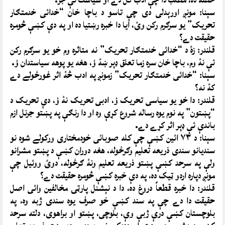
سېنا: مونږ اورېدلى دى چې تاسو د باچا خان “خدائى خدمتګار
تحريک” يو سرګرم رکن وئ، ايا دا خبره رښتيا ده او په دې کښې څومره
حقيقت دے؟
قلندر: زۀ د “خدائى خدمتګار تحريک” نه متاثره وم خو يو سرګرم رکن
ئې نۀ وم، باچا خان سره زما تعلق ډېر ښۀ ؤ، هغه يو پوهه سياستدان ؤ.
سېنا: “خدائى خدمتګار تحريک” زمونږ په ادب څۀ اثر غورځولے دے
کۀ نه؟
قلندر: دا خو يو سياسى تحريک ؤ، ادبى تحريک نۀ ؤ، دې تحريک د
“پښتون” په نوم يوه رساله شروع کړې وه او دا رنګې په پښتو جرنل ازم
باندې ئې ډېر اثر کړے دے.
سېنا: د ٧٣ ائين کښې چې کله صوبائى خودمختارى ورکولے شوه نو
سنديانو سندى ذريعه تعليم وګرځوله، هغه دوران کښې د پښتو مشرانو
ولې په سرحد کښې پښتو ذريعه تعليم ونۀ ګرځوله، دوئ ووئيل چې
مونږ دپاره اردو ټيک ده، په دې خبره کښې څومره حقيقت دے؟
قلندر: دا خبره قطعاً دروغ ده، دا د نېشنل پارټۍ مخالفين وائى اصل
حقيقت دا دے چې په سند کښې خو صرف يوه سندى ژبه وه، په
بلوچستان کښې درې ژبې وې، بلوچى، پښتو او براهوى، دلته سرحد