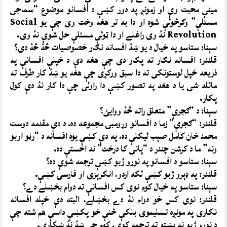
مينې محبت وې او زمونږ په دور کښې د افسانو موضوع “سماجى
مسئلې” وګرځولې شوه او دا به تر هغه وخت وى چې يو Social
Revolution نۀ وى راغلے او دا ټولې مسئلې حل شوې نۀ وى.
سېنا: ستاسو په خيال د يو ښۀ افسانه نګار خصوصيات څۀ څۀ دى؟
قلندر: افسانه نګار ته پکار دى چې هغه دې د خپلې افسانې په
ذريعه خپل لوستونکى ته دا سبق ورکړى چې هغه يو ښۀ کار طرف ته
مائله شى يا د هغه په تصور کښې دا راولى چې دا کار نۀ دې کول
پکار.
سېنا: د “ګجرې” متعلق راته څۀ ووايئ؟
قلندر: “ګجرې” زما د افسانو وړومبۍ مجموعه ده، د دې مقدمه دوست
محمد خان کامل صېب ليکلې ده، په دې کښې يوه افسانه د “رڼو اوبو
ونه” ما د کرشن چندر د “پانى کا درخت” نه اخستې ده.
سېنا: ستاسو د افسانو په نورو ژبو کښې ترجمه شوې ده؟
قلندر: په ډېرو ژبو کښې لکه اردو، انګرېزى او فارسۍ کښې.
سېنا: ستاسو په خيال کوم نوى کس افسانې ته دوام بخښلے دے؟
قلندر: نوى کس خو دوام نۀ دے بخښلے، البته دې خپله افسانه
نګارى په مونږه تسليموى بلکې ځنې خو پکښې داسې هم شته چې
د نورو ژبو نه پښتو ته ترجمه کوى، کوم چې ښۀ نۀ ښکارى.