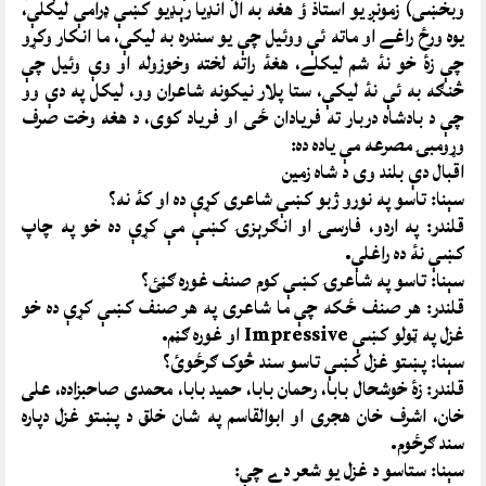
وبخښى) زمونږ يو استاذ ؤ هغه به ال انډيا رېډيو کښې ډرامې ليکلې،
يوه ورځ راغے او ماته ئې ووئيل چې يو سندره به ليکې، ما انکار وکړو
چې زۀ خو نۀ شم ليکلے، هغۀ راته لخته وخوزوله او وې وئيل چې
څنګه به ئې نۀ ليکې، ستا پلار نيکونه شاعران وو، ليکل په دې وو
چې د بادشاه دربار ته فريادان ځى او فرياد کوى، د هغه وخت صرف
وړومبۍ مصرعه مې ياده ده:
اقبال دې بلند وى د شاه زمين
سېنا: تاسو په نورو ژبو کښې شاعرى کړې ده او کۀ نه؟
قلندر: په اردو، فارسۍ او انګرېزۍ کښې مې کړې ده خو په چاپ
کښې نۀ ده راغلې.
سېنا: تاسو په شاعرۍ کښې کوم صنف غوره ګڼئ؟
قلندر: هر صنف ځکه چې ما شاعرى په هر صنف کښې کړې ده خو
غزل په ټولو کښې Impressive او غوره ګڼم.
سېنا: پښتو غزل کښې تاسو سند څوک ګرځوئ؟
قلندر: زۀ خوشحال بابا، رحمان بابا، حميد بابا، محمدى صاحبزاده، على
خان، اشرف خان هجرى او ابوالقاسم په شان خلق د پښتو غزل دپاره
سند ګرځوم.
سېنا: ستاسو د غزل يو شعر دے چې: