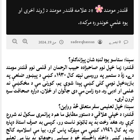
قلندر مومند
«د علامه قلندر مومند د ژوند اخرى او
یوه علمې خوندوره مرکه».
0 تبصرے
sadeeqhassas
مئ 19, 2024
سېنا: ستاسو يوه لنډه شان پېژندګلو؟
قلندر: زما خپل نوم صاحبزاده حبيب الرحمان او قلمى نوم قلندر مومند
دے. زۀ د ستمبر په وړومبۍ نېټه کال ١٩٣٠ء کښې د پېښور ضلعې په
بازيدخېل نومې کلى کښې پېدا شوې يم، کورنۍ مې د مخکښې نه
علمى او ادبى وه، دوه زامن مې دى جالوان او ځلان، دواړه صحافت سره
تړون لرى.
سېنا: خپل تعليمى سفر متعلق څۀ ووايئ؟
قلندر: د خپلې علاقې د دستور مطابق ما هم د پرائمرى سکول نه شروع
کړې وه، هغه وخت به په ټاټونو ناست وو، کرسۍ به صرف استاذ دپاره
وه، په کال ١٩٤٦ء کښې مې مېټرک پاس کړو، بيا مې اسلاميه کالج
پېښور کښې داخله واخسته خو د سياسى وجوهاتو په بنا مې تعليم