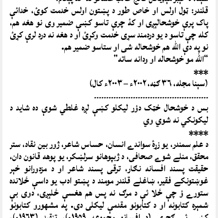
قلندر: ټول اولس او خاص طور د پښتون اولس خدمت کوئ، خدائې
پاک پرې خوشحالېږى او کۀ چرې تاسو کښې ضمير وى نو هغه هم،
کله چې تاسو د يو دردمند سړى خدمت وکړئ او د هغه نه درد لرې کړئ
نو په دې الله هم خوشحاله شى او ستاسو ضمير هم.
“الله مو خوشحاله او ودانه ساته”
***
(سېنا مجله، ٣٦ ګڼه، ٢٠٠٢ء – ٢٠٠٣ء کال)
۔۔۔۔۔۔۔۔۔۔۔۔۔۔۔۔۔۔۔۔۔۔۔۔۔۔۔۔۔۔۔۔۔۔۔۔۔۔۔۔۔۔۔۔۔۔۔
بس د خوشحال خټک دؤر لیکلو کښې لږه غلطي شوې ده شاید د
لیکونکي نه شوي وي
****
د علم سمندر، يو زړۀ سواندے انسان، حساس شاعر، ژور بين نقاد، ستر
محقق، منلے شوے صحافى، د ژبپوهانو سرلښکر، يو پوهه قانون دان،
حقيقت پسند افسانه نګار، ترقى پسند شاعر او د مزدورانو خېر
غوښتونکے فقير، ښاغلے قلندر مومند د پښتو ادب يو داسې ځلانده
ستورے ؤ چې ځلا ئې د مرګ نه پس هم هغسې ځلېږى، دوى بې
شمېره کتابونه او د کتابونو مقدمې ليکلى دى. په مشهورو کتابونو
کښې ئې ګجرې (د افسانو مجموعه ١٩٥٩ء)، تنقيد (١٩٦٣ء)،