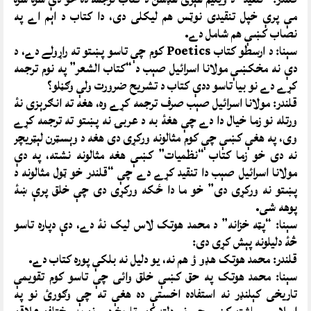
مې پرې خپل تنقيدى نوټس هم ليکلى دى، دا کتاب د اېم اے په
نصاب کښې هم شامل دے.
سېنا: د ارسطو کتاب Poetics کوم چې تاسو پښتو ته راړولے دے، د
دې نه مخکښې مولانا اسرائيل صېب د “کتاب الشعر” په نوم ترجمه
کړے دے نو بيا تاسو ددې کتاب د تشريح ضرورت ولې وګڼلو؟
قلندر: مولانا اسرائيل صېب صرف ترجمه کړے وه، هغه ته انګرېزى نۀ
ورتله نو زما خيال دا دے چې هغۀ به د عربۍ نه پښتو ته ترجمه کړے
وى، په هغې کښې چې کوم مثالونه ورکړى دى هغه د وېسټرن لېټريچر
نه دى خو زما کتاب “نظميات” کښې هغه مثالونه نشته، په دې
مولانا اسرائيل صېب دا تنقيد کړے دے چې “قلندر خو ټول مثالونه د
پښتو نه ورکړى دى” خو ما دا ځکه ورکړى دى چې خلق پرې ښۀ
پوهه شى.
سېنا: “پټه خزانه” د محمد هوتک لاس ليک نۀ دے، دې دپاره تاسو
څۀ دليلونه پېش کړى دى:
قلندر: محمد هوتک هډو ؤ هم نه، يو دليل نه بلکې پوره کتاب دے.
سېنا: محمد هوتک په حق کښې خلق وائى چې تاسو کوم تقويمې
تاريخى کېلنډر نه استفاده اخستې ده هغې ته چې وګورئ نو په