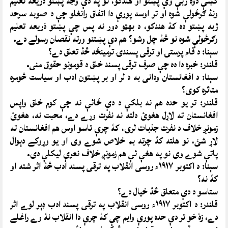
کښې دوه ژبې وې پښتو او هندکو، نو په دې وجه پښتو ذريعه تعليم
ونۀ ګرځولې شوه او تر اوسه پورې دا اتفاق رانغلو چې د صوبه سرحد
ژبه پښتو ده کۀ هندکو، د بهټو دور نه پس چې پښتو ذريعه تعليم
وګرځولې شوه نو څۀ چل وشو؟ هم دې پښتنو ورته نقصان رسولے دے.
سېنا: د قام پرستۍ او ترقى پسندۍ ترمينځه څۀ تعلق دے؟
قلندر: خبره دا ده چې صرف ترقى پسند خلق د قومونو حقوق منى.
سېنا: د افغانستان ودانى به د لر او بر پښتون ادب او سياست څومره
متاثره کوى؟
قلندر: تر يو حده هم نه بلکې د دې ځائې نه چې کوم خلق واپس
افغانستان ته لاړل هغوئ دلته نه نفرت وړے دے، محبت نه، هغوئ
زمونږ خلاف د نفرت جذبات لرى، کۀ چرې تاسو اوس هم افغانستان ته
لاړ شئ، نو هلته کۀ چرته بم خلاص شوے وى او يو وړوکے دېوال
پاتې شوے وى نو په هغې ئې هم زمونږ خلاف نعرې ليکلې دى.
سېنا: د اکتوبر ١٩١٧ء روسى انقلاب په ترقى پسند ادب څۀ اثر شته او
کۀ نه؟
ستاسو د دې متعلق څۀ خيال دے؟
قلندر: د اکتوبر ١٩١٧ء روسى انقلاب په ترقى پسند ادب ډېر لوے اثر
دے، زۀ خو تر دې حده پورې وايم چې کۀ چرې دا انقلاب نۀ وے راغلے