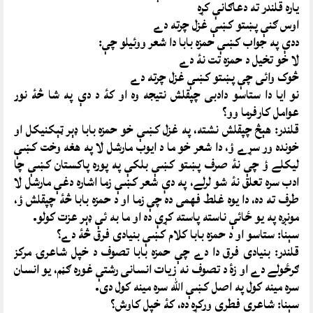
ياره قلندر ته دعاګانې کړه
اوس ګنې پښتو کښې غزل چرته دے
ددې په جواب کښې حمزه بابا دا شعر ووئيلو چې:
لا خو تخيل د حمزه تت نۀ دے
څوک وائى چې پښتو کښې غزل چرته دے
نو ايا دا ستاسو دادبى چپقلش نتيجه وه او کۀ د دې په شا څۀ نور
عوامل کارفرما وو؟
قلندر: هېڅ چپقلش نشته، په غزل کښې خو حمزه بابا ډېر ټېکنيکل او
خونده ور سړے ؤ، دا شعر خو ما د ايوب مارشل لا په هغه وخت کښې
ليکلے ؤ چې نۀ صرف پښتو کښې بلکې په پوره پاکستان کښې چا
ادب سره تعلق نۀ شو لرلے، په دې شعر کښې زما اشاره دغې مارشل لا
طرف ته ده، دا يوه غلط فهمى ده چې زما او د حمزه بابا څۀ چپقلش ؤ،
مونږه په يو ځائې ناسته پاسته کړې ده او ما به ئې ډېر عزت کولو.
سېنا: ستاسو او د حمزه بابا کلام کښې بنيادى فرق څۀ دے؟
قلندر: بنيادى فرق دا دے چې حمزه بابا تصوف د خپل شاعرۍ مرکز
ګرځولے دے او زۀ د تصوف نه زيات انسانى رشتې غوره ګڼم، يو انسان
سره مينه کول په اصل کښې الله سره مينه کول دى.
سېنا: شاعرى فطرى ورکړه ده، کۀ خپل کاوش؟