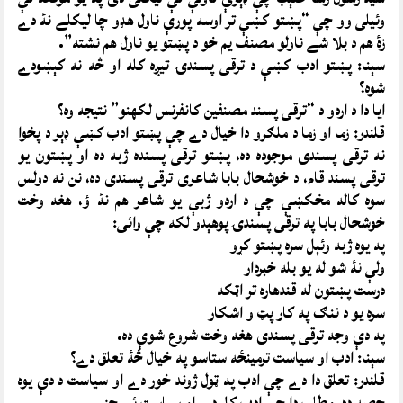
وئيلى وو چې “پښتو کښې تر اوسه پورې ناول هډو چا ليکلے نۀ دے
زۀ هم د بلا شے ناولو مصنف يم خو د پښتو يو ناول هم نشته”.
سېنا: پښتو ادب کښې د ترقى پسندۍ تيږه کله او څه نه کېښودے
شوه؟
ايا دا د اردو د “ترقى پسند مصنفين کانفرنس لکهنو” نتيجه وه؟
قلندر: زما او زما د ملګرو دا خيال دے چې پښتو ادب کښې ډېر د پخوا
نه ترقى پسندى موجوده ده، پښتو ترقى پسنده ژبه ده او پښتون يو
ترقى پسند قام، د خوشحال بابا شاعرى ترقى پسندى ده، نن نه دولس
سوه کاله مخکښې چې د اردو ژبې يو شاعر هم نۀ ؤ، هغه وخت
خوشحال بابا په ترقى پسندۍ پوهېدو لکه چې وائى:
په يوه ژبه وئېل سره پښتو کړو
ولې نۀ شو له يو بله خبردار
درست پښتون له قندهاره تر اټکه
سره يو د ننګ په کار پټ و اشکار
په دې وجه ترقى پسندى هغه وخت شروع شوې ده.
سېنا: ادب او سياست ترمينځه ستاسو په خيال څۀ تعلق دے؟
قلندر: تعلق دا دے چې ادب په ټول ژوند خور دے او سياست د دې يوه
حصه ده، مطلب دا چې ادب کل دے او سياست ئې جز.