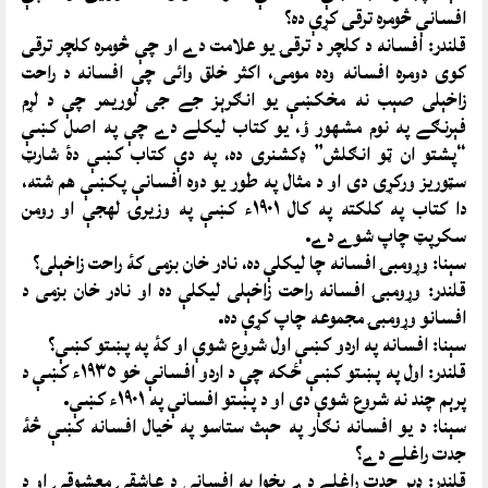
افسانې څومره ترقى کړې ده؟
قلندر: افسانه د کلچر د ترقۍ يو علامت دے او چې څومره کلچر ترقى
کوى دومره افسانه وده مومى، اکثر خلق وائى چې افسانه د راحت
زاخېلى صېب نه مخکښې يو انګرېز جے جى لوريمر چې د لړم
فېرنګے په نوم مشهور ؤ، يو کتاب ليکلے دے چې په اصل کښې
“پشتو ان ټو انګلش” ډکشنرى ده، په دې کتاب کښې دۀ شارټ
سټوريز ورکړى دى او د مثال په طور يو دوه افسانې پکښې هم شته،
دا کتاب په کلکته په کال ١٩٠١ء کښې په وزيرۍ لهجې او رومن
سکرپټ چاپ شوے دے.
سېنا: وړومبۍ افسانه چا ليکلې ده، نادر خان بزمى کۀ راحت زاخېلى؟
قلندر: وړومبۍ افسانه راحت زاخېلى ليکلې ده او نادر خان بزمى د
افسانو وړومبۍ مجموعه چاپ کړې ده.
سېنا: افسانه په اردو کښې اول شروع شوې او کۀ په پښتو کښې؟
قلندر: اول په پښتو کښې ځکه چې د اردو افسانې خو ١٩٣٥ء کښې د
پرېم چند نه شروع شوې دى او د پښتو افسانې په ١٩٠١ء کښې.
سېنا: د يو افسانه نګار په حېث ستاسو په خيال افسانه کښې څۀ
جدت راغلے دے؟
قلندر: ډېر جدت راغلے دے پخوا به افسانې د عاشقۍ معشوقۍ او د