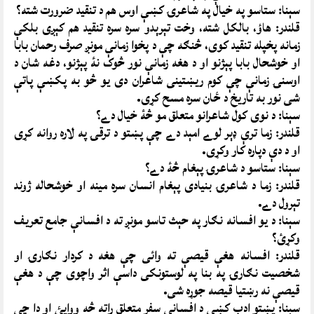
سېنا: ستاسو په خيال په شاعرۍ کښې اوس هم د تنقيد ضرورت شته؟
قلندر: هاؤ، بالکل شته، وخت تېرېدو سره سره تنقيد هم کېږى بلکې
زمانه پخپله تنقيد کوى، څنګه چې د پخوا زمانې مونږ صرف رحمان بابا
او خوشحال بابا پېژنو او د هغه زمانې نور څوک نۀ پېژنو، دغه شان د
اوسنۍ زمانې چې کوم ريښتينى شاعران دى يو څو به پکښې پاتې
شى نور به تاريخ د ځان سره مسح کړى.
سېنا: د نوى کول شاعرانو متعلق مو څۀ خيال دے؟
قلندر: زما ترې ډېر لوے امېد دے چې پښتو د ترقۍ په لاره روانه کړى
او د دې دپاره کار وکړى.
سېنا: ستاسو د شاعرۍ پېغام څۀ دے؟
قلندر: زما د شاعرۍ بنيادى پېغام انسان سره مينه او خوشحاله ژوند
تېرول دے.
سېنا: د يو افسانه نګار په حېث تاسو مونږ ته د افسانې جامع تعريف
وکړئ؟
قلندر: افسانه هغې قيصې ته وائى چې هغه د کردار نګارۍ او
شخصيت نګارۍ په بنا په لوستونکى داسې اثر واچوى چې د هغې
قيصې نه رښتيا قيصه جوړه شى.
سېنا: پښتو ادب کښې د افسانې سفر متعلق راته څه ووايئ او دا چې