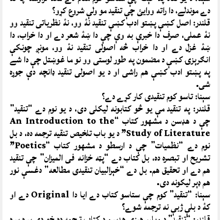
دے موندلے، دا راته ووايئ چې تنقيد مو ولې شروع کړو؟
قلندر: اصل کښې پښتو ادب کښې تنقيد نۀ وو، نۀ نظرياتى تنقيد وو
نۀ عملى، صرف دا خبرې به وې چې دا ښۀ شعر دے او دا خراب، دا
ښۀ غزل دے او دا خراب څه اصولى تنقيد نۀ وو، مونږ چونکې
انګرېزۍ کښې د مضمون په طور لوستى وو نو ما غوښتل چې دا شے
په پښتو ادب کښې هم راشى او د يو اصولى تنقيد ډانچه دې جوړه
شى.
سېنا: تاسو کوم تنقيدى کار کړے دے؟
قلندر: په تنقيد مې يو څو کتابونه ليکلى دى، د يو نوم دے “تنقيد”
چې د هډسن د مشهور کتاب “An Introduction to the
Study of Literature” د يو باب تلخيص تنقيه ترجمه ده، د بل
نوم دے “نظميات” چې د ارسطو د مشهور کتاب “Poetics”
تشريح او تبصره ده، بل کتاب دے “پټه خزانه فى الميزان” چې تنقيد
هم دے او تحقيق هم. بل دے “خېرالبيان تنقيدى مطالعه” دغسې نور
هم ډېر ليکونه دى.
سېنا: “تنقيد” کوم چې ستاسو کتاب دے ايا دا Original دے او
کۀ د بلې ژبې نه ترجمه شوے؟
قلندر: “تنقيد” د ويليم هېزى هډسن د کتاب ترجمه ده خو دې سره سره