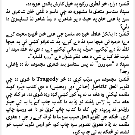
قلندر: دواړه، خو فطرى ورکړه په خپل کاوش باندې غوره ده.
سېنا: ستاسو متعلق دا مشهوره ده چې تاسو د غنى خان شاعرى نۀ
منئ يا غنى خان په حېث د يو شاعر يا د ښۀ شاعر نۀ تسليموئ دا
ولې؟
قلندر: دا بالکل غلطه خبره ده، ماسره چې غنى خان څومره محبت کړے
دے؛ دومره ئې هېچا سره نۀ دے کړے، په شاعرانو کښې ئې په هېچا
نظم نۀ دے ليکلے، صرف په مائې ليکلے دے، د دې نه غټه مينه او
عزت څۀ کېدے شى، د هغه نظم عنوان دے “روره قلندره”.
سېنا: د “سباوون” نه پس ستاسو بله شعرى مجموعه نۀ ده راغلې،
وجه؟
قلندر: مجموعه مې مرتب کړې ده خو Tragedy دا شوې ده چې
تقويم الحق کاکاخېل (خدائې دې وبخښى) د دې کتاب دپاره کومه
مقدمه ليکلې وه هغه ما نه په کور کښې ګډه وډه شوې ده، هر کله چې
هغه ماته په لاس راغله نو زۀ به دا کتاب چاپ کړم يا به ئې خپلو
وارثانو ته پرېږدم چې کله دا کتاب چاپ کوئ نو دا هم ورسره چاپ
کړى، ځکه چې تقويم الحق صېب سره ما دا لوظ کړے ؤ چې د هغوى
مقدمه به زۀ د هغوئ تصوير سره چاپ کوم خو اوس تقويم صېب خو
نشته نو څنګه به ئې چاپ کړم.