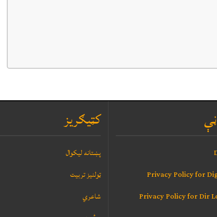
ڼې
کټيګريز
D
پښتانه ليکوال
Privacy Policy for Dig
ټولنيز تربيت
Privacy Policy for Dir 
شاعري