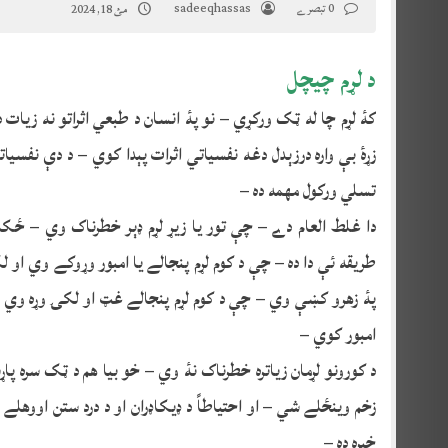
0 تبصرے
sadeeqhassas
مئ 18, 2024
د لړم
چ
يچل
کۀ لړم چا له ټک ورکړي – نو پۀ انسان د طبعي اثراتو نه زيات 
زړۀ بې واره درزېدل دغه‌ نفسياتي اثرات پېدا کوي – د دې نفسيات
تسلي ورکول مهمه ده –
دا غلط العام دے – چې تور يا زيړ لړم ډېر خطرناک وي – ځکه 
طريقه ئې دا ده – چې د کوم لړم پنجالے يا امبور وړوکے وي ا
پۀ زهرو کښې وي – چې د کوم لړم پنجالے غټ او لکۍ وړه وي
امبور کوي –
د کورونو لړمان زياتره خطرناک نۀ وي – خو بيا هم د ټک سره پا
زخم وينځلے شي – او احتياطاً د ډيکاډران او د درد ستن اووهلے
خبره ده –