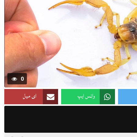
0
واټس ایپ
ای میل