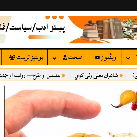
ویڈیوز
صحت
ټولنيز تربيت
ران تعلي ولې کوي
تضمين او طرح— روايت او جدت
هرکلا