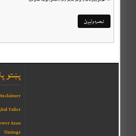
پښتو پا
isclaimer
ital Tailor
Lower Azan
Timings