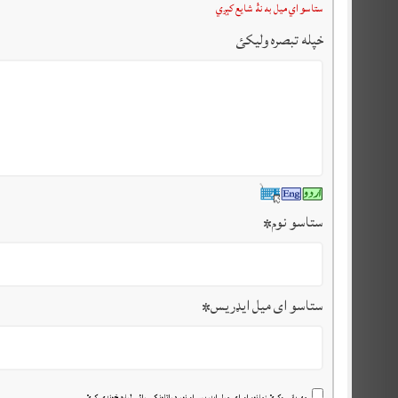
ستاسو اي ميل به نۀ شايع کېږي
خپله تبصرہ وليکئ
ستاسو نوم
*
ستاسو ای میل ایډریس
*
مهرباني وکړئ زما نوم او اي مېل ايډريس او نور د راتلونکي رائے لپاره خوندي کړئ.