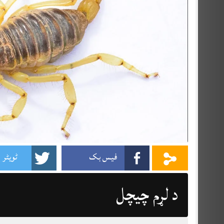
فیس بک
ٹویٹر
د لړم چيچل