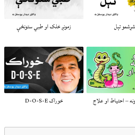
شړشمو تېل
زمونږ خلک او طبي ستونځې
ونه – احتياط او علاج
خوراک D-O-S-E