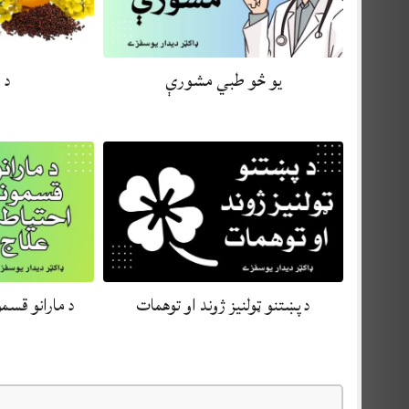
يو څو طبي مشورې
د 
د پښتنو ټولنيز ژوند او توهمات
د مارانو قسم