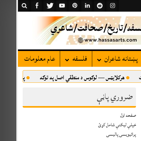
پښتانه شاعران
فلسفه
عام معلومات
یټس — لوګوس د منطقي اصل په توګه
پښتني کلتور او پښتانه اتل
ضروري پاڼې
صفحه اول
خپلې ليکنې شامل کړئ
پرائیویسی پالیسی