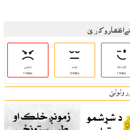
ئے اظهار وکړئ
ګزاره حال
خراب
نا خوښ
1 Votes
0 Votes
1 Votes
ر ولولئ