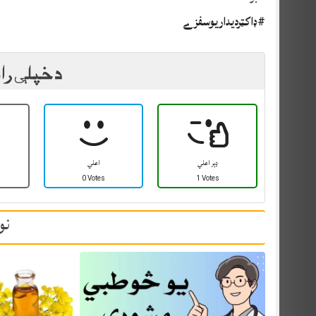
#ډاکټرديداريوسفزے
د خپلې را
ډېر اعلي
اعلي
0 Votes
1 Votes
نو