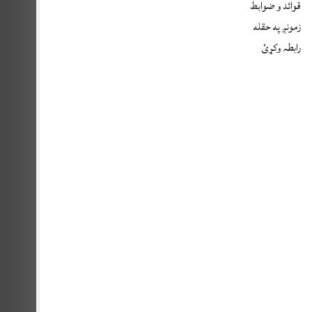
قوائد و ضوابط
زمونږ په حقله
رابطہ وکړئ