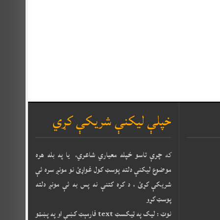
خپلې ليکنې شريکې کړي
که
چرې تاسو خپله معياري شاعري، يا په بله هره
موضوع ليکنې دلته پوسټ کول غواړئ نو مونږ سره ئې
شريکې کړئ ، د کره کتنې نه پس به ئې مونږ دلته
پوسټ کړو
نوټ : ليک په ټيکسټ text فارمېټ کښې او په پښټو