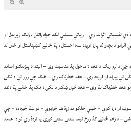
د دې نفسياتي اثرات وي – زياتې مسئلې لکه خواه راتلل ، رنګ زېړېدل او
ي اثراتو د بچاو له پاره اوږده ساه اخستل ، پۀ ځائے کښېناستل او ځان له
چې د لړم رنګ د هغه د ماحول پۀ مناسبت وي – البته د پېژندګلو اسانه
و لکۍ ئې پېرڼه او اوږده وي – هغه خطرناک وي – ځکه چې زور ئې د لکۍ
 نو هغه خطرناک نۀ وي – هغه خپل ښکار د لکۍ د ټک پۀ ځائے پۀ دغه
ړسوب او درد کوي – ځينې خلکو ته زړۀ هم خرابوي – نو ښۀ خبره ده – چې
 شي – د زخم ځائے کۀ ورځ نيمه ستنې ستنې کيږی يا اودۀ وي نو دا عامه