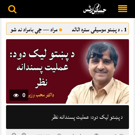
Skip
to
مراد — چې بامراد نه شو
ترقي پسند ادب او د پښتو شاعرۍ ځ
content
0
د پښتو ليک دود: عمليت پسندانه نظر