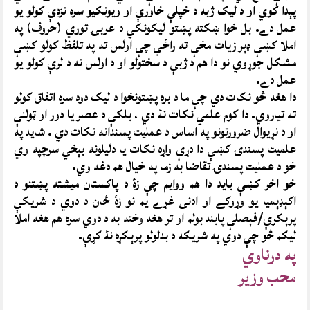
پېدا کوي او د ليک ژبه د خپلې خاورې او ويونکيو سره نزدې کولو يو
عمل دے. بل خوا ښکته پښتو ليکونکي د عربۍ توري (حروف) په
املا کښې ډېر زيات مخې ته راځي چې اولس ته په تلفظ کولو کښې
مشکل جوړوي نو دا هم د ژبې د سختولو او د اولس نه د لرې کولو يو
عمل دے.
دا هغه څو نکات دي چې ما د بره پښتونخوا د ليک دود سره اتفاق کولو
ته تياروي. دا کوم علمي نکات نۀ دي ، بلکې د عصر يا دور او ټولنې
او د نړيوال ضرورتونو په اساس د عمليت پسندانه نکات دي . شايد په
علميت پسندۍ کښې دا دړې واړه نکات يا دليلونه بېخي سرچپه وي
خو د عمليت پسندۍ تقاضا به زما په خيال هم دغه وي.
خو اخر کښې بايد دا هم ووايم چې زۀ د پاکستان ميشته پښتنو د
اکېډېميا يو وړوکے او ادنی غړے يم نو زۀ ځان د دوي د شريکې
پرېکړې/فېصلې پابند بولم او تر هغه وخته به د دوي سره هم هغه املا
ليکم څو چې دوي په شريکه د بدلولو پرېکړه نۀ کړې.
په درناوي
محب وزير