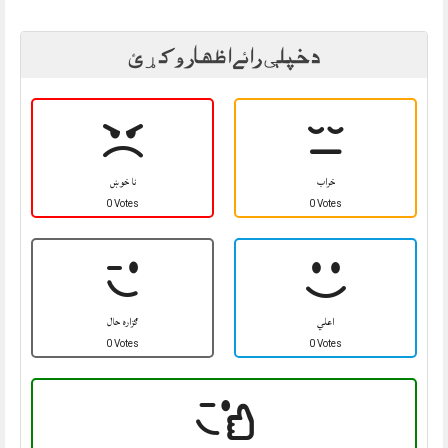
د خپلې رائے اظهار وکړئ
خراب
نا خوښ
0 Votes
0 Votes
اعلي
ګزاره حال
0 Votes
0 Votes