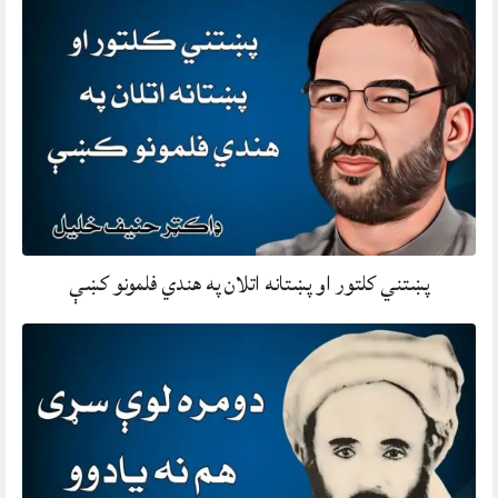
پښتني کلتور او پښتانه اتلان په هندي فلمونو کښې