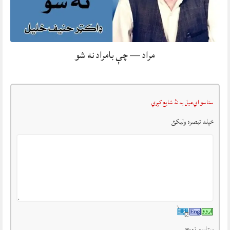
مراد — چې بامراد نه شو
ستاسو اي ميل به نۀ شايع کېږي
خپله تبصرہ وليکئ
ستاسو نوم
*