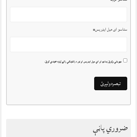
ستاسو ای میل ایډریس
*
مهرباني وکړئ زما نوم او اي مېل ايډريس او نور د راتلونکي رائے لپاره خوندي کړئ.
ضروري پاڼې