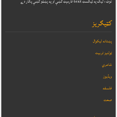
نوټ : ليک په ټيکسټ text فارمېټ کښې او په پښټو کښې پکار دے
کټيګريز
پښتانه ليکوال
ټولنيز تربيت
شاعري
ویڈیوز
فلسفه
صحت