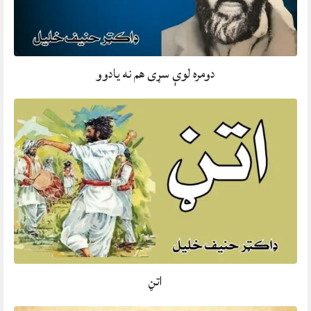
دومره لوې سړی هم نه يادوو
اتڼ