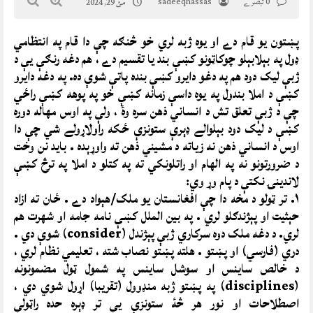
0 تبصرے
sadeeqhassas
مئ 29, 2024
پښتون يو قام دے او يوه ژبه لري خو څنګه چې دا قام په انتظامي
ډول په بېلابېلو چوکاټونو کښې بند يا تقسيم دے ، هم دغه رنګې يې د
ژبې ليک دود هم په دغو دايرو کښې بنده پاتې شوې ده. په دغه دايرو
کښې د املا بندول په يوه داسې زمانه کښې خو په پوهه کښې راځي
چې د ژبې تعلق تش د انساني ذهن سره وۀ ، ولې په اوس مهاله دوره
کښې د ليک دود بېلوالے ډېرې ستونزې ځکه راولاړولے شي چې دا
اوس د انساني ذهن نه زياته د مشيني ذهن ته واوړېده . بايد نن وخت
د ضرورتونو نه په الهام او راتلونکي ته په کتلو د املا په ترڅ کښې
لاندينۍ نکتې د پام وړ وي:
۱. تر ټولو د مخه دا چې افغانستان يو ملک/هېواد دے . ځان ته ازاد
حېثيت او پېژندګلو لري . په بين الملل کښې نامه جامه او شهرت هم
لري. د دغه ملک دوه سرکاري ژبې پېژندل (consider) شوې دي .
دري (فارسي) او پښتو . هلته پښتو نصاب شته ، تعليمي نظام لري ،
د خالص ساينس او سوشل ساينس په شمول ټول مضمونونه
(disciplines) په پښتو ژبه منډوول (تقريبا) اړول شوي دي ،
اصطلاحات او نور هر څۀ ستونزې يې تر ډېره حده راټولې