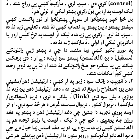
(control) کړې دي ، مېډيا لري ، مارکيټ کښې يې رواج شته ، د
ليک لوست په اړه يې ټول وګړي پښتو ليکي او لولي هم .
بل خوا خېبر پښتونخوا او سوېلي پښتونخوا او نور پاکستان کښې
ميشتو پښتنو د پاره پښتو په نصاب کښې نۀ شته ، تعليمي ژبه نۀ ده
، مېډيا نۀ لري ، وګړي يې زيات د ليک او لوست په ترڅ کښې اردو يا
انګرېزي ليکي او لولي ، د مارکيټ ژبه نۀ ده .
په نورو ټکيو کښې زما مقصد دا چې د پښتو ژبې راتلونکے
(مستقبل) د بره (افغانستان) پښتنو سره اړونده دے او د دې برعکس
ښکته يې په ښکاره خو هېڅ راتلونکے نۀ شته او نۀ يې په نزدې وخت
کښې کوم امکانات شته.
۲. د انټرنېټ د راتګ سره د ژبو په لړ کښې د ارټيفيشل ذهن/مشيني
ذهن يوه اصطلاح را مينځ ته شوې ده . دغه ارټيفيشل ذهن يوه ژبه نۀ
يوازې د بلې سره تړي (link) ، بلکې د نړۍ د ټرېډ (سوداګرۍ/
مارکيټ) ، نړيوال کلتور ، نړيوال سياست غرض د هر څۀ سره تړي. او تر
اوسه پورې تجربه دا ښئيئ چې دغه ارټيفيشل ذهن د پښتو په هغه
ورژن ښۀ پوهېږي ، کوم چې د ليک ، لوست يا وئيلو ترحده هم په
افغانستان کښې زيات مروج دے. نو په دغه اساس زما خيال دے چې
د بره افغانانو ليکونکيو وروڼو متون دا ارټيفيشل ذهن پېژندلے هم شي