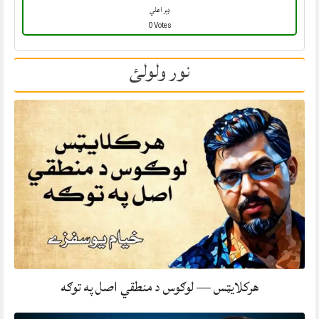
ډېر اعلي
0 Votes
نور ولولئ
هرکلایټس — لوګوس د منطقي اصل په توګه