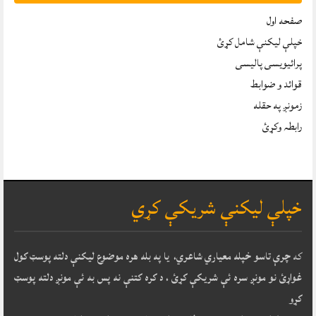
صفحه اول
خپلې ليکنې شامل کړئ
پرائیویسی پالیسی
قوائد و ضوابط
زمونږ په حقله
رابطہ وکړئ
خپلې ليکنې شريکې کړي
که
چرې تاسو خپله معياري شاعري، يا په بله هره موضوع ليکنې دلته پوسټ کول
غواړئ نو مونږ سره ئې شريکې کړئ ، د کره کتنې نه پس به ئې مونږ دلته پوسټ
کړو