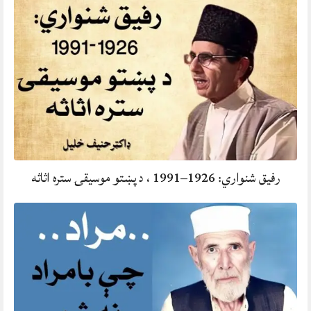
رفيق شنواري: 1926–1991 ، د پښتو موسيقۍ ستره اثاثه