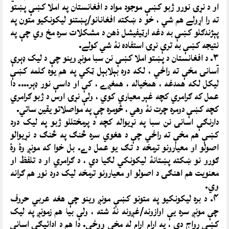
او د نړۍ نورو ژبو کښې موجود مواد د افغانستان په املا کښې پښتو
ته را اړولے هم شي ، خو د ښکته افغانانو/پښتنو ليکونکيو متون په
پېژندګلو کښې به دغه ارټيفيشل ذهن د مشکلات سره مخ وي چې په
نتيجه کښې به ترې نړۍ استفاده نۀ شي کولے.
۳. د افغانستان د پښتو املا کښې نن سبا مونږ وينو چې د ليک ډېرې
آسانۍ مخې ته راځي ، لکه دوه بېلابېل ټکي په هم يوه کلمه کښې
ليکل لکه همدغه ، همخياله ، همغږے ، کې او داسې نور ډېر…. دا
عمل که ګرامري کچه غېر معياري کوي ، ولې نړۍ اوس د ژبو ګرامري
کچه کښې دومره چرت نۀ وهي ، څومره چې په مواصلاتو يقين ساتي.
دارنګې اسانۍ نن سبا په نړيواله کچه د پرمختللو ژبو په ليک دود
کښې هم مخې ته راځي چې د هغوي سره څنګ په څنګ د نړيوالو
اصولو او معيارونو ترمخه د تګ يو عمل دے. بل خوا که مونږ وۀ وۀ
ګورو نو ښکته پښتانۀ ليکونکي لګيا دي ، د ګرامري او د تلفظ او
معنويت هم اهنګۍ د اصولو او معيارونو ترمخه ليک دود نور هم ګرانه
وي.
۴. د بره ليکونکيو په متونو کښې مونږ وينو چې هغه عربي حروف
چې مونږ سره يې اوازونه/غږونه نۀ شته ، ولې بيا هم زمونږ په ليک
کښې رواج دي ، په ارام ارام له مخې ووځي. دا هم د ادائيګۍ اساني