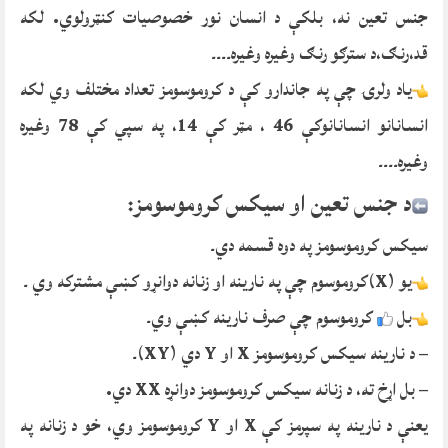
جنس تعین نه، بلکې د انسان نور خصوصیات کنټرولوي. لکه
قد،رنګ،د سترګو رنګ وغیره وغیره۔۔۔۔
یاد ولرۍ چې په جاندارو کې د کروموسومز تعداد مختلف وي لکه
انسانانو انسانانوکې 46 ، مټر کې 14، په سپي کې 78 وغیره
وغیره۔۔۔۔
د جنس تعین او سیکس کروموسومز:
سیکس کروموسومز په دوه قسمه دي۔
یو (X)کروموسوم چې په نارینه او زنانه دوانړو کښې مشترکه وي ۔
بل
کروموسوم چې صرف نارینه کښې وي۔
– د نارینه سیکس کروموسومز X او Y دي (XY)۔
– بل اړخ ته، د زنانه سیکس کروموسومز دوانړه XX دي.
یعنې د نارینه په سپرمز کې X او Y کروموسومز وي، خو د زنانه په