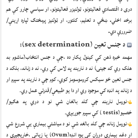
دوی د اقتصادي فعالیتونو، ټولنیزو فعالیتونو، او سیاسي چارو کې هم
برخه اخلي. ښځې د تعلیم، کلتور، او ټولنیز پرمختګ لپاره اړینې/
ضرورې دي.
د جنس تعین (sex determination):
مهمه خبره ذهن کې کینول پکار ده ،چې د جنس انتخاب(ماشوم به
هلک وي که جینۍ) نه د نارینه په لاس کې وي، نه د زنانه، بلکه د
جنس تعین خو سیکس کروموسومز کوي، کوم چې د نارینه په سپرم او
د زنانه په انډه کې موجود وي او دا یو طبیعې/قدرتې عمل وي۔
نورمل نارینه چې کله بالغان شي نو د دوي په هګیو/
خصیو(testis ) کې سپرم جوړیږي۔
نورمل زنانه چې کله بالغه شې نو د میاشتې بیمارې یې شروع شي
او دغه بیمارۍ دوران کې یوه انډه(Ovum) یا زیاتې ،خاریجیږي د