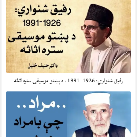
رفيق شنواري: 1926–1991 ، د پښتو موسيقۍ ستره اثاثه