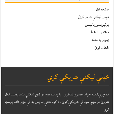
صفحه اول
خپلې ليکنې شامل کړئ
پرائیویسی پالیسی
قوائد و ضوابط
زمونږ په حقله
رابطہ وکړئ
خپلې ليکنې شريکې کړي
که
چرې تاسو خپله معياري شاعري، يا په بله هره موضوع ليکنې دلته پوسټ کول
غواړئ نو مونږ سره ئې شريکې کړئ ، د کره کتنې نه پس به ئې مونږ دلته پوسټ
کړو