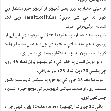
او ځینې جاندار په ډیرو یعنې لکهونو او کربونو خلیو مشتمل وي
کومو ته چې کثیر خلوي( multicellular) وایي لکه
انسانان،مرغۍ،بوټي وغیره۔۔
-کروموسومز د جاندارو په خلیو(cells) کې موجود د ډې این اے او
پروټین نه جوړ هغه بنیادې ساختونه دي چې د جینیاتې معلوماتو زخیره
کولو او د موروپلار نه بچو ته انتقالولو زمه دارې په سر لري.
– د یو نورمل انسان په خلیو کې د کروموسومز ټوټل تعداد 46 وي،
چې پکښې 23 د پلار نه او 23 د مور نه راځي.
– مزید بیا دغه 23 جوړو کې یوه جوړه په سیکس کروموسومز باندې
مشتمله وي، او همدغه سیکس کروموسومز کې موجود جینز د انسان د
جنس تعین کوي.
– باقې 22 جوړو ته اوټوسومز( Outosomes) وایي، کومې چې د