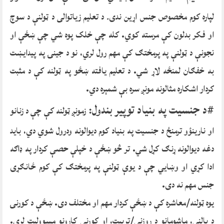
لپاره کوم مخصوص جنس اړین ندی۔ د تعلیم زیاتوالی د ټولنې د سوچ
او فکر بدلون کې مرسته کوي. کله چې خلک پوه شي چې ښځې او
نجونې د ټولنې په پرمختګ کې مهم رول لري، نو د جینۍ په پیدایښت
به خفګان لمنځه لاړ شي. د تعلیم یافته ښځو په ټولنه کې د مثبت
کردار اشکاره مثالونه مونږ سره بې شمېره دي.
#د
جنسیت په بنیاد توپیر بندول:
زمونږ ټولنه کې چې د زنانو
او نارینؤو ترمنځ د جنسیت په بنیاد کوم دیوالونه ودرول شوي دي، باید
دغه دیوالونه ړنګ کړل شي. تر څو ښځې د خپلې حصې کردار په ډاګه
ادا کړي او وښایي چې د یوې ټولنې په پرمختګ کې کوم ځانګړی
جنس مهم نه دی.
یوه ټولنه/معاشره کې د ښځې کردار مهم او مختلف دی. ښځې د کورنۍ
د پالنې، ماشومانو د روزنې/تربیت، او کورني کارونو مسوولیت لري.