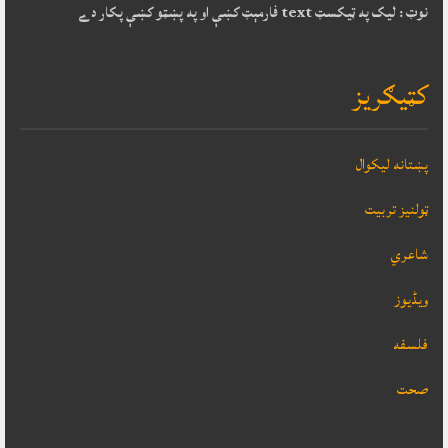
نوټ : ليک په ټيکسټ text فارمېټ کښې او په پښټو کښې پکار دے
کټيګريز
پښتانه ليکوال
ټولنيز تربيت
شاعري
ویڈیوز
فلسفه
صحت