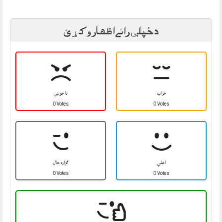
د خپلې رائے اظهار وکړئ
خراب
نا خوښ
0 Votes
0 Votes
اعلي
ګزاره حال
0 Votes
0 Votes