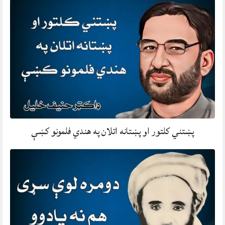
پښتني کلتور او پښتانه اتلان په هندي فلمونو کښې