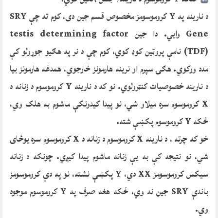
د نارینه په Y کروموسومز مخصوص قسم جین دی، کوم ته چې SRY
Gene وایي. دا جین testis determining factor
(TDF) نامې پروټین کوډ کوي، کوم چې د نر په هګیو جوړولو کې
مدد ورکوي. هګۍ سپرم او نرینه هارمونز خارجوي، همدغه هارمونز بیا
د نارینه خصوصیات کنټرولوي. نو که د نارینه Y کروموسوم د زنانه د
X کروموسوم سره میلاو شي، نو پیدا کیدونکې ماشوم به هلک وي،
ځکه Y کروموسوم پکښې شته.
خو که چرته ، د نارینه X کروموسوم د زنانه د X کروموسوم سره یوځای
شي، نو نتیجه کې به یې زنانه ماشوم پیدا کیږي. چونکه د زنانه
سیکس کروموسومز XX دي، Y پکښې نشته، نو په دې کروموسومز
باندې SRY جین نه وي، ځکه هغه صرف په Y کروموسوم موجود
وي.