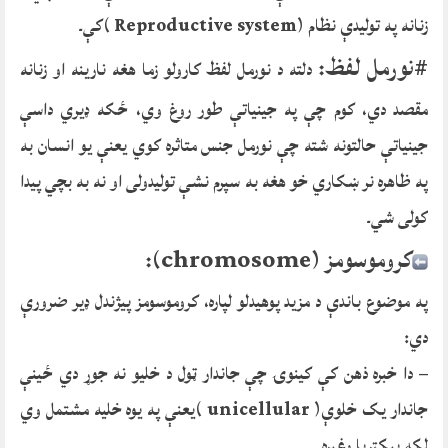
زنانه په تولیدې نظام (Reproductive system )کې۔
#نورمل
لفظ:
دلته د نورمل لفظ کارولو زما هغه نارینه او زنانه
مقصد دي، کوم چې په جینیاتې طور روغ وي، ځکه ډیري داسې
جینیاتې حالتونه شته چې نورمل جنس متاثره کوي یعنې یو انسان به
په ظاهره نر ښکاري خو هغه به سپرم نشې تولیدولی او نه به بچي پیدا
کولی شي۔
کروموسومز (chromosome):
په موضوع باندې د مزید پوهیدلو لپاره، کروموسومز پیژندل ډیر ضرورې
دي:
– دا خبره ذهن کې کینوۍ چې جاندار ټول د خلیو نه جوړ دي ځینې
جاندار یک خلوې( unicellular )یعنې په یوه خلیه مشتمل وي
لکه بیکټریا وغیره ۔۔