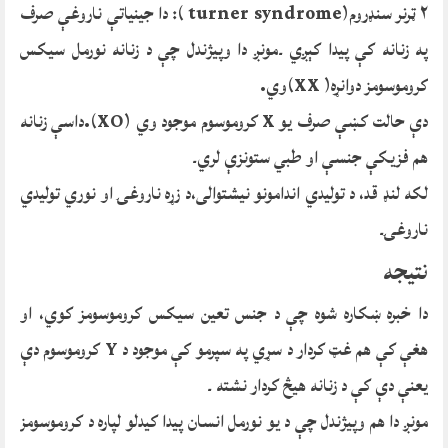
٢ ټرنر سنډروم(turner syndrome ): دا جینیاتې ناروغې صرف
په زنانه کې پیدا کېږي ۔مونږ دا وپیژندل چې د زنانه نورمل سیکس
کروموسومز دوانړه( XX)وي.
دې حالت کښې صرف یو X کروموسوم موجود وي (XO).داسې زنانه
هم فزیکې جنسې او طبي ستونزې لري۔
لکه لنډ قد، د تولیدي اندامونو نیشتوالی،د زړه ناروغۍ او نوري تولیدي
ناروغۍ۔
نتیجه
دا خبره ښکاره شوه چې د جنس تعین سیکس کروموسومز کوي، او
هغې کې هم غټ کردار د سړي په سپرمو کې موجود د Y کروموسوم دې
یعنې دې کې د زنانه هیڅ کردار نشته ۔
مونږ دا هم وپیژندل چې د یو نورمل انسان پیدا کیدلو لپاره د کروموسومز