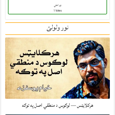
ډېر اعلي
1 Votes
نور ولولئ
هرکلایټس — لوګوس د منطقي اصل په توګه