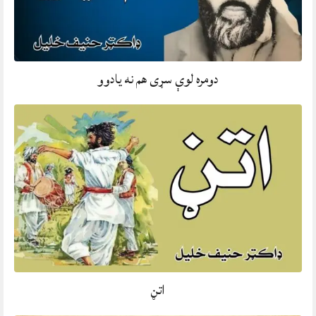
دومره لوې سړی هم نه يادوو
اتڼ