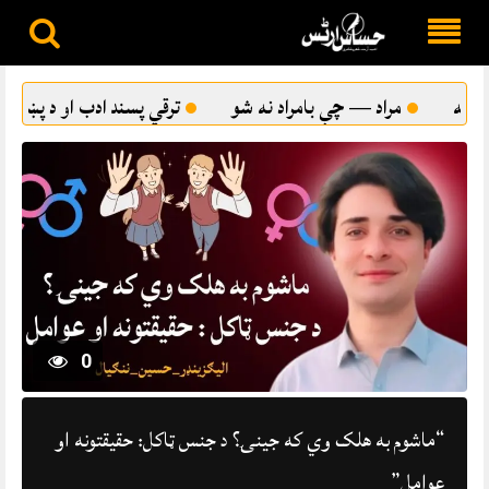
Skip
to
قي پسند ادب او د پښتو شاعرۍ ځانګړتياوې
ترقي پسندي او ترق
content
0
“ماشوم به هلک وي که جینۍ؟ د جنس ټاکل: حقیقتونه او
عوامل”