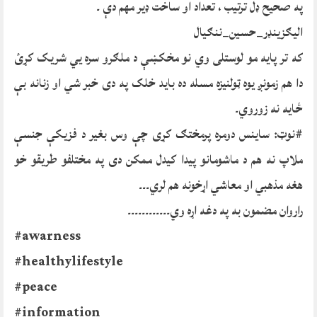
په صحیح ډل ترتیب ، تعداد او ساخت ډیر مهم دې ۔
الیګزینډر_حسین_ننګیال
که تر پایه مو لوستلی وي نو مخکښې د ملګرو سره یي شریک کړئ
دا هم زمونږ یوه ټولنیزه مسله ده باید خلک په دی خبر شي او زنانه بې
ځایه نه زوروي۔
#نوټ:
ساینس دومره پرمختګ کړی چې وس بغیر د فزیکې جنسې
ملاپ نه هم د ماشومانو پیدا کیدل ممکن دی په مختلفو طریقو خو
هغه مذهبي او معاشي اړخونه هم لري۔۔۔
راروان مضمون به په دغه اړه وي۔۔۔۔۔۔۔۔۔۔۔۔
#awarness
#healthylifestyle
#peace
#information