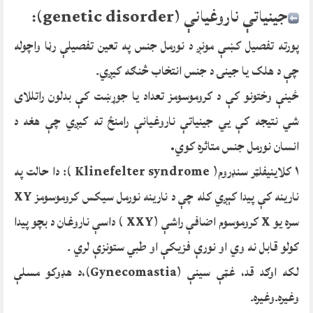
جینیاتې ناروغیانې (genetic disorder):
پورته تفصیل کښې مونږ د نورمل جنس په تعین تفصیلې رڼا واچوله
چې د هلک یا جینۍ د جنس انتخاب څنګه کیږي۔
ځینې وختونو کې د کروموسومز تعداد یا جوړښت کې بدلون راتللای
شي نتیجه کې یي جینیاتې ناروغیانې رامنځ ته کیږي چې هغه د
انسان نورمل جنس متاثره کوي.
١ کلاینیفلټر سنډروم( Klinefelter syndrome ): دا حالت په
نارینه کې پیدا کېږي کله چې د نارینه نورمل سیکس کروموسومز XY
سره یو X کروموسوم اضافې راشې (XXY ) داسې ناروغان د بچو پیدا
کولو قابل نه وي او نورې فزیکې او طبي ستونزې لري ۔
لکه اوګد قد، غټې سینې (Gynecomastia)،د هډوکو مسلې
وغیره۔وغیره۔