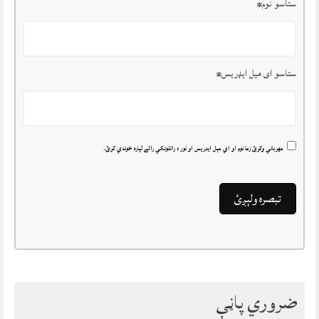
ستاسو نوم
*
ستاسو ای میل ایډریس
*
مهرباني وکړئ زما نوم او اي مېل ايډريس او نور د راتلونکي رائے لپاره خوندي کړئ.
ضروري پاڼې