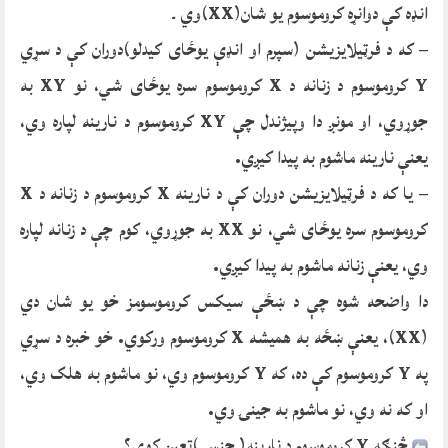
انډه کې دوانړه کروموسوم یو شان(XX)وي ۔
– که د فرټیلایزیشن (سپرم او انډې یوځای کیدلو)دوران کې د سړي
Y کروموسوم د زنانه د X کروموسوم سره یوځای شي، نو XY به
جوړوي، او مونږ دا وپیژندل چې XY کروموسوم د نارینه لپاره وي،
یعنې نارینه ماشوم به پیدا کیږي.
– یا که د فرټیلایزیشن دوران کې د نارینه X کروموسوم د زنانه د X
کروموسوم سره یوځای شي، نو XX به جوړوي، کوم چې د زنانه لپاره
وي، یعنې زنانه ماشوم به پیدا کیږي.
دا واضحه شوه چې د ښځې سیکس کروموسومز خو یو شان دي
(XX)، یعنې ښځه به همیشه X کروموسوم ورکوي. خو خبره د سړي
په Y کروموسوم کې ده، که Y کروموسوم وي، نو ماشوم به هلک وي،
او که نه وي، نو ماشوم به جینۍ وي.
څنګه Y کروموسوم د نارینه( جنس )تعین کوي؟