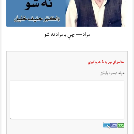
مراد — چې بامراد نه شو
ستاسو اي ميل به نۀ شايع کېږي
خپله تبصرہ وليکئ