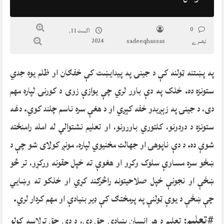
0
اگست 11,
2024
تبصرے
sadeeqhassas
په پښتنه ټولنه کې د جینۍ په پیدایښت کې خفګان او ظلم یوه جدي
ستونزه ده. خلک په دې باور لري چې یوازې زوی د کورنۍ لپاره مهم
دی، د جینۍ په زېږیدو خفه کېږي او د هغې سره ناسم چلند کوي. دغه
ستونزه د دودونو، کلتوري باورونو، او تعلیم نشتوالي له امله رامنځته
شوې ده. د دې ناپوهۍ او جهالت مخنیوي لپاره، مونږ کولای شو چې د
ښځو سره مساوې سلوک وکړو او هغوې ته خپل حقونه ورکړو، تر څو
ښځې او نجونې خپل صلاحیتونه راڅرګند کړي او خلکو ته وښایي
چې ښځې د یوې ټولنې په پرمختګ کې ډیر بنیادې او مهم کردار لري.
#تعلیم
:
تعلیم د هر انسان بنیادي حق دی، د دې حق ترلاسه کولو