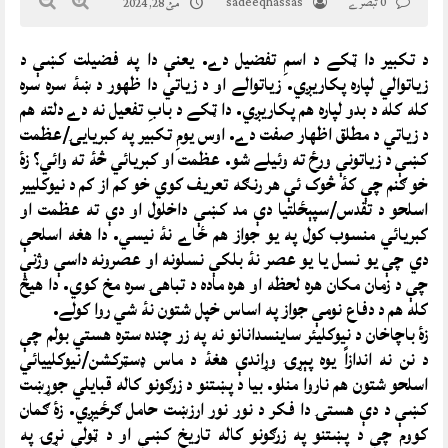
0 تبصرے
sadeeqhassas
مئ 28, 2024
د تکبیر دا ټکے د اسمِ تفضیل دے. یعنې دا په فضیلت کښې د
زیاتوالي لپاره پکاریږي. زیاتوالے او د زیاتي دا ظهور د ښۀ سره سره
کله کله د بدو لپاره هم پکاریږي. دا ټکے د بابِ تفعیل نه دے دلته هم
د زیاتي د مطلق اظهار صفت دے. اوس یومِ تکبیر په کبریایۍ/عظمت
کښې د زیاتونې ورځ ته وئيلے شو. عظمت او کبریائي څۀ ته وائي؟ زۀ
خو ګنم چې کۀ څوک ئې هر رنګه تعریف کوي خو کم از کم د نیوکلییر
اسلحو د تقدس/سپېځلتیا دې مد کښې داخلول او دې ته عظمت او
کبریائي منسوب کول په یو جواز هم ځاے نۀ نیسي. دا هغه اسلحې
دي چې یو نسل یا یو عصر نۀ بلکې نسلونه او عصرونه داسې وژنې
چې د زمان مکان هره لحظه او هره ماده د تباهۍ سره مخ کوي. دا هيڅ
کله هم د دفاع نومې جواز په اساس خپل شتون نۀ شي روا کولے.
زۀ باچاخان د نیوکلیئر ساینسدانانو نه په زر چنده ستره هستي بولم چې
د نن نه اندازاً یوه پېړۍ وړاندې هغۀ د ماس ډسټرکشن/نیوکلییائي
اسلحو شتون هم ناروا منلو. بیا د پښتنو د زرګونو کاله قبایلي جوړښت
کښې د دې هستۍ دا فکر د نور نور ارزښت حامل ګرځیږي. زۀ ګمان
کووم چې د پښتنو په زرګونو کاله تاریخ کښې او د ټولې نړۍ په