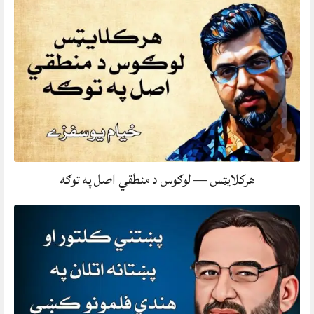
هرکلایټس — لوګوس د منطقي اصل په توګه