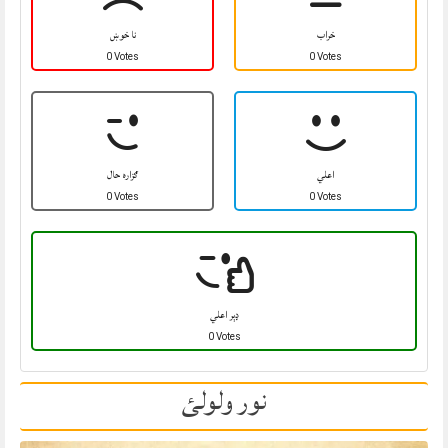
خراب
نا خوښ
0 Votes
0 Votes
اعلي
ګزاره حال
0 Votes
0 Votes
ډېر اعلي
0 Votes
نور ولولئ