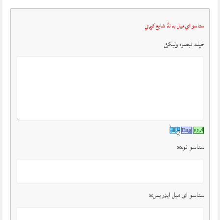
ستاسو اي ميل به نۀ شايع کېږي
خپله تبصرہ وليکئ
ستاسو نوم
*
ستاسو ای میل ایډریس
*