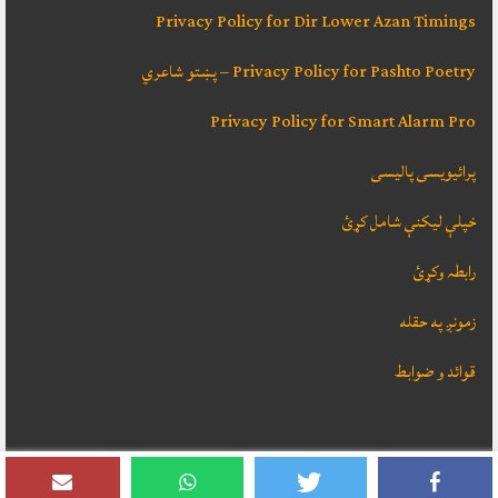
Privacy Policy for Dir Lower Azan Timings
Privacy Policy for Pashto Poetry – پښتو شاعري
Privacy Policy for Smart Alarm Pro
پرائیویسی پالیسی
خپلې ليکنې شامل کړئ
رابطہ وکړئ
زمونږ په حقله
قوائد و ضوابط
دا ويب سائټ
SADEEQ HASSAS
ډيزائن کړے ، که تاسو ته ضرورت وي نو رابطه
وکړئ، مننه