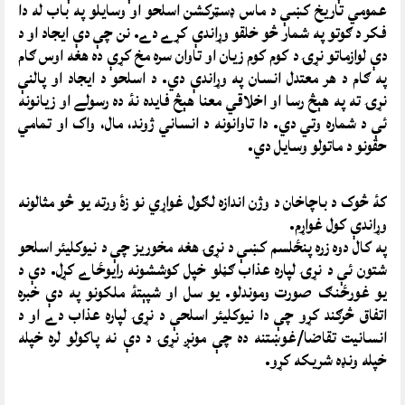
عمومي تاریخ کښې د ماس ډسټرکشن اسلحو او وسایلو په باب له دا
فکر د ګوتو په شمار څو خلقو وړاندې کړے دے. نن چې دې ایجاد او د
دې لوازماتو نړۍ د کوم کوم زیان او تاوان سره مخ کړې ده هغه اوس ګام
په ګام د هر معتدل انسان په وړاندې دي. د اسلحو د ایجاد او پالنې
نړۍ ته په هېڅ رسا او اخلاقي معنا هېڅ فایده نۀ ده رسولے او زیانونه
ئې د شماره وتي دي. دا تاوانونه د انساني ژوند، مال، واک او تمامي
حقونو د ماتولو وسایل دي.
کۀ څوک د باچاخان د وژن اندازه لګول غواړي نو زۀ ورته یو څو مثالونه
وړاندې کول غواړم.
په کال دوه زره پنځلسم کښې د نړۍ هغه مخوریز چې د نیوکلیئر اسلحو
شتون ئې د نړۍ لپاره عذاب ګڼلو خپل کوششونه رایوځاے کړل. دې د
یو غورځنګ صورت وموندلو. یو سل او شپېتۀ ملکونو په دې خبره
اتفاق څرګند کړو چې دا نیوکلیئر اسلحې د نړۍ لپاره عذاب دے او د
انسانیت تقاضا/غوښتنه ده چې مونږ نړۍ د دې نه پاکولو لره خپله
خپله ونډه شریکه کړو.