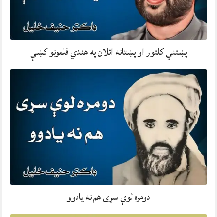
پښتني کلتور او پښتانه اتلان په هندي فلمونو کښې
دومره لوې سړی هم نه يادوو