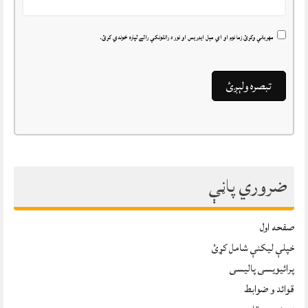
مهرباني وکړئ زما نوم او اي مېل ايډريس او نور د راتلونکي رائے لپاره خوندي کړئ.
ضروري پاڼې
صفحه اول
خپلې ليکنې شامل کړئ
پرائیویسی پالیسی
قوائد و ضوابط