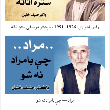
رفيق شنواري: 1926–1991 ، د پښتو موسيقۍ ستره اثاثه
مراد — چې بامراد نه شو