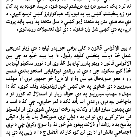
نه تر د یکم دسمبر دوه زره دریشتم ترسره شوه. درېمه غونډه به په کال
دوه زره پنځیشتم کښې بیا په نیویارک هیډکوارټرز کښې ترسره کیږي. د
دې معاهدې متن په متعدد ژبو کښې د ملل متحده په ویب پاڼه پروت
دے. په دې کښې شل واړه شقونه د دې تول تفصیلات روښانوي.
د بین الاقوامي قانون د کلي برخې جوړېدو لپاره د دې زیار تدریجی
عمل څۀ دپاسه پنځلس کلونه ونیول. دا بیا بیله خبره ده چې بین
الاقوامی قانون د ویټو پاورز لپاره بل څۀ وی او د نورو ملکونو لپاره بل
څۀ! کوم ملکونه چې د دې نه وړاندې نیوکلیایی اسلحو باندې شتمن
وو د هغو صورتحال هم بیل وۀ او لا دے! خو جمهور نړۍ او مهذب
مبارزین د دې شخړې په حل کښې خپل ژوندونونه وقف کوي. کۀ دا
مهال د مهذب مبارزینو په دې حواله زیار او استدلال ته ګورو نو د
باچاخان یوه نړۍ وړاندې اند راته لکه د لمر ځلیږي. چې کۀ د اسیا د
دې پښتون مبارز اواز او وکالت په وخت اورېدلې شوې وې او اولسونو
ئې ملاتړ کړے وې نو نن به د ټولې نړۍ صورتحال بدل وۀ. بل د ترقۍ
په مخ به د رزالت او ذلالت پېغور هم خور نۀ و! سوچ وکړئ چې د نړۍ
اجتماعي دانش او ادارې نن کوم کار ته افضل ج ه ا د وایی په دې په