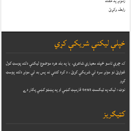
زمونږ په حقله
رابطہ وکړئ
خپلې ليکنې شريکې کړي
که
چرې تاسو خپله معياري شاعري، يا په بله هره موضوع ليکنې دلته پوسټ کول
غواړئ نو مونږ سره ئې شريکې کړئ ، د کره کتنې نه پس به ئې مونږ دلته پوسټ
کړو
نوټ : ليک په ټيکسټ text فارمېټ کښې او په پښټو کښې پکار دے
کټيګريز