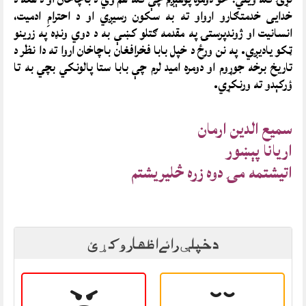
خدایی خدمتګارو ارواو ته به سکون رسیږي او د احترامِ ادمیت،
انسانیت او ژوندپرستۍ په مقدمه ګتلو کښې به د دوي ونډه په زرینو
ټکو یادیږي. په نن ورځ د خپل بابا فخرافغان باچاخان اروا ته دا نظر د
تاریخ برخه جوړوم او دومره امید لرم چې بابا ستا پالونکي بچي به تا
ؤرکېدو ته ورنکړي.
سمیع الدین ارمان
اریانا پېښور
اتیشتمه مۍ دوه زره څلیریشتم
د خپلې رائے اظهار وکړئ