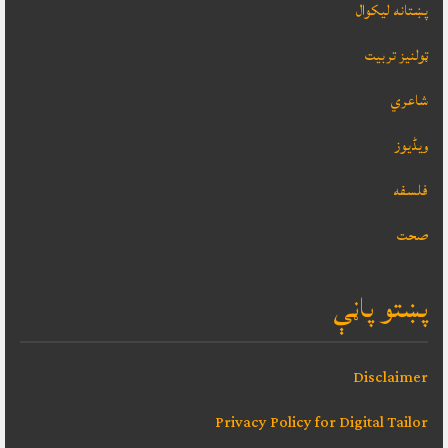
پښتانه ليکوال
ټولنيز تربيت
شاعري
ویڈیوز
فلسفه
صحت
پښتو پاڼې
Disclaimer
Privacy Policy for Digital Tailor