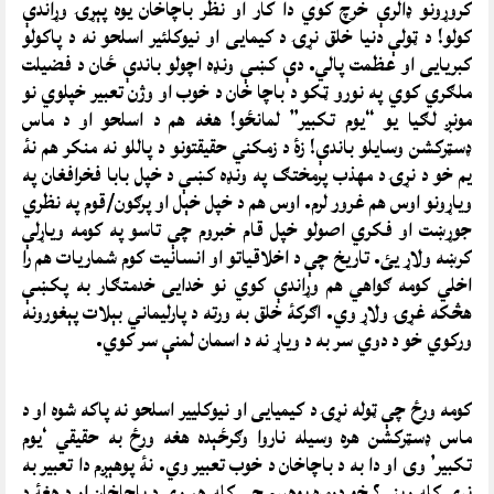
کروړونو ډالرې خرچ کوي دا کار او نظر باچاخان یوه پېړۍ وړاندې
کولو! د ټولې دنیا خلق نړۍ د کیمایی او نیوکلئیر اسلحو نه د پاکولو
کبریایی او عظمت پالي. دې کښې ونډه اچولو باندې ځان د فضیلت
ملګري کوي په نورو ټکو د باچا خان د خوب او وژن تعبیر خپلوي نو
مونږ لګیا یو “یوم تکبیر” لمانځو! هغه هم د اسلحو او د ماس
ډسټرکشن وسایلو باندې! زۀ د زمکني حقیقتونو د پاللو نه منکر هم نۀ
یم خو د نړۍ د مهذب پرمختګ په ونډه کښې د خپل بابا فخرافغان په
ویاړونو اوس هم غرور لرم. اوس هم د خپل خېل او پرګون/قوم په نظري
جوړښت او فکري اصولو خپل قام خبروم چې تاسو په کومه ویاړلې
کرښه ولاړ یئ. تاریخ چې د اخلاقیاتو او انسانیت کوم شماریات هم را
اخلي کومه ګواهي هم وړاندې کوي نو خدایی خدمتګار به پکښې
هڅکه غړۍ ولاړ وي. اګرکۀ خلق به ورته د پارلیماني بېلات پېغورونه
ورکوي خو د دوي سر به د ویاړ نه د اسمان لمنې سر کوي.
کومه ورځ چې ټوله نړۍ د کیمیایی او نیوکلییر اسلحو نه پاکه شوه او د
ماس ډسټرکشن هره وسیله ناروا وګرځېده هغه ورځ به حقیقي ‘یوم
تکبیر’ وی او دا به د باچاخان د خوب تعبیر وي. نۀ پوهېږم دا تعبیر به
نړۍ کله ویني؟ خو دومره پوهېږم چې کله هم وي د باچاخان او د هغۀ د