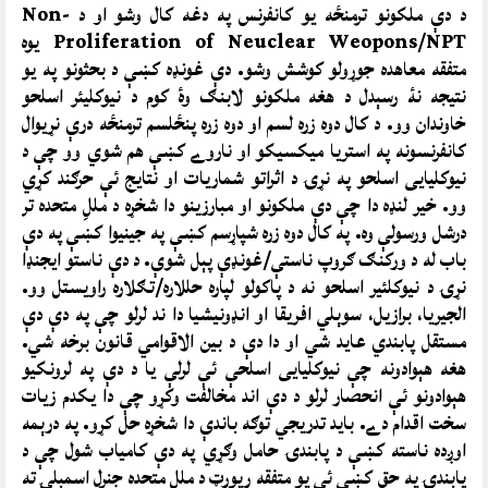
د دې ملکونو ترمنځه یو کانفرنس په دغه کال وشو او د Non-
Proliferation of Neuclear
Weopons/NPT یوه
متفقه معاهده جوړولو کوشش وشو. دې غونډه کښې د بحثونو په یو
نتیجه نۀ رسېدل د هغه ملکونو لابنګ وۀ کوم د نیوکلیئر اسلحو
خاوندان وو. د کال دوه زره لسم او دوه زره پنځلسم ترمنځه درې نړیوال
کانفرنسونه په استریا میکسیکو او ناروے کښې هم شوي وو چې د
نیوکلیایی اسلحو په نړۍ د اثراتو شماریات او نتایج ئې حرګند کړي
وو. خیر لنډه دا چې دې ملکونو او مبارزینو دا شخړه د مللِ متحده تر
درشل ورسولې وه. په کال دوه زره شپاړسم کښې په جینیوا کښې په دې
باب له د ورکنګ ګروپ ناستې/غونډې پېل شوې. د دې ناستو ایجنډا
نړۍ د نیوکلئیر اسلحو نه د پاکولو لپاره حللاره/تګلاره راویستل وو.
الجیریا، برازیل، سوېلي افریقا او انډونیشیا دا ند لرلو چې په دې دې
مستقل پابندي عاید شي او دا دې د بین الاقوامي قانون برخه شي.
هغه هېوادونه چې نیوکلیایی اسلحې ئې لرلې یا د دې په لرونکیو
هېوادونو ئې انحصار لرلو د دې اند مخالفت وکړو چې دا یکدم زیات
سخت اقدام دے. باید تدریجي توګه باندې دا شخړه حل کړو. په درېمه
اوږده ناسته کښې د پابندۍ حامل وګړي په دې کامیاب شول چې د
پابندۍ په حق کښې ئې یو متفقه رپورټ د ملل متحده جنرل اسمبلۍ ته